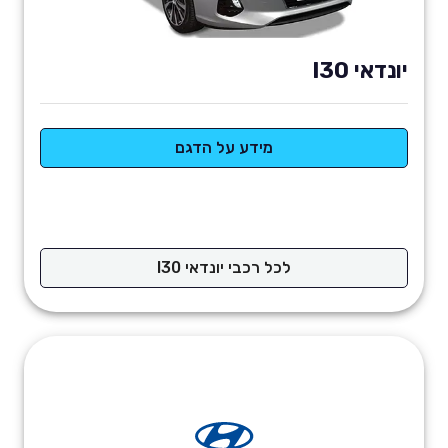
יונדאי I30
מידע על הדגם
לכל רכבי יונדאי I30