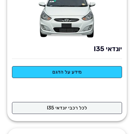
יונדאי I35
מידע על הדגם
לכל רכבי יונדאי I35