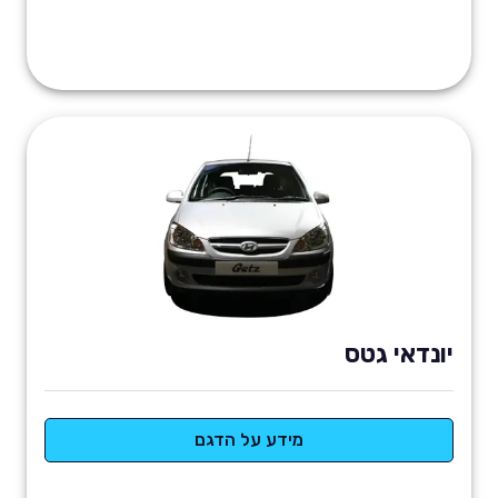
יונדאי גטס
מידע על הדגם