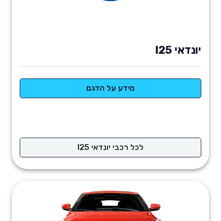
יונדאי I25
מידע על הדגם
לכל רכבי יונדאי I25