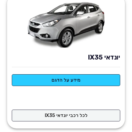
יונדאי IX35
מידע על הדגם
לכל רכבי יונדאי IX35