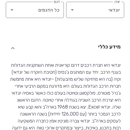
יצרן
דגם
מידע כללי
יונדאי היא חברת רכבים דרום קוריאנית ואחת השחקניות הגדולות
בענף הרכב. יחד עם המותגים ג'נסיס (חטיבת היוקרה של יונדאי)
וקיה (בה היא מחזיקה שליש מהבעלות) –יונדאי היא אחת מחמשת
חברות הרכב הגדולות בעולם. היא מדורגת במקום הרביעי אחרי
ג'נרל מוטורס, פולקסווגן וטויוטה בעולם כולו כאשר באסיה יונדאי
היא יצרנית הרכב השנייה בגודלה אחרי טויוטה. הדגם הראשון
שלה, יונדאי Excel, יצא בשנת 1968 בארה"ב והוא קבע שיא
לרכב הנמכר ביותר (עם 126,000 יחידות) בשנה הראשונה
לעסקים בארה"ב. יונדאי צברה מוניטין אמין כחברה המשקיעה
רבות בתכנון, באיכות, בייצור ובמחקרים ארוכי טווח. היא גם ידועה