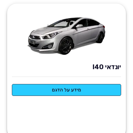
יונדאי I40
מידע על הדגם