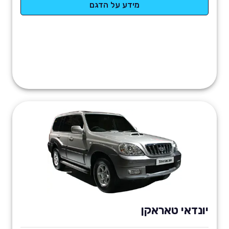
מידע על הדגם
יונדאי טאראקן