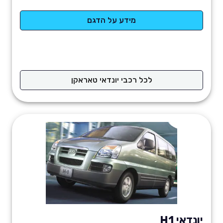
מידע על הדגם
לכל רכבי יונדאי טאראקן
יונדאי H1