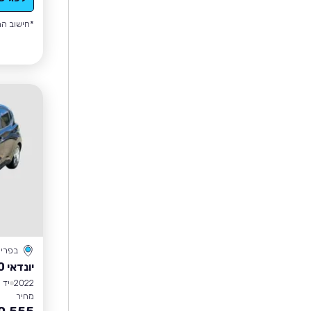
*חישוב הה
בפרי
יונדאי I10
2022
יד 1
מחיר