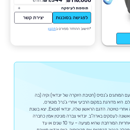
1,344
116,000
₪
לחודש
*
₪
תוספות לעיסקה
לפגישה בסוכנות
יצירת קשר
*חישוב ההחזר מפורט ב
תקנון
ם המותגים ג'נסיס (חטיבת היוקרה של יונדאי) וקיה (בה
 היא מדורגת במקום הרביעי אחרי ג'נרל מוטורס,
פולקסווגן וטויוטה בעולם כולו כאשר באסיה יונדאי היא יצרנית הרכב השנייה בגודלה אחרי טויוטה. הדגם הראשון שלה, יונדאי Excel, יצא בשנת
 הנמכר ביותר (עם 126,000 יחידות) בשנה הראשונה לעסקים בארה"ב. יונדאי צברה מוניטין אמין כחברה
המשקיעה רבות בתכנון, באיכות, בייצור ובמחקרים ארוכי טווח. היא גם ידועה בשל האחריות המורחבת שהיא מציעה – עד 10 שנים או עד
ן המהלך הגביר דרמטית את מכירותיה. כיום יונדאי מייצרת