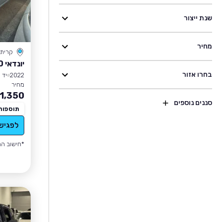
שנת ייצור
מחיר
קרית
יונדאי I10
בחרו אזור
2022
יד 1
מחיר
1,350
סננים נוספים
תוספות
לפגיש
*חישוב הה