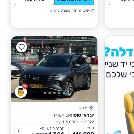
*חישוב ההחזר מפורט ב
תקנון
10
ירכא
יונדאי טוסון
PREMIUM
2022
יד 1
118,000 ק״מ
מחיר
החזר חודשי מ-