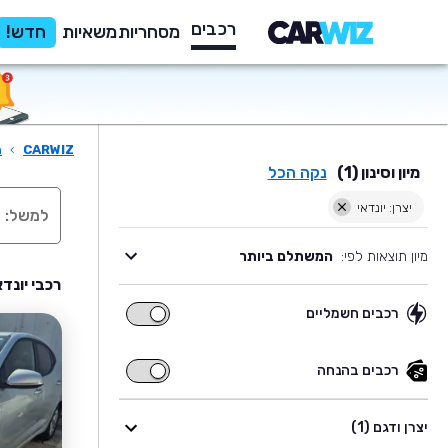
רכבים
מסחריות
משאיות
חדש!
CARWIZ
›
ר
מיון וסינון (1)
נקה הכל
יצרן: יונדאי
מיון תוצאות לפי:
המשתלם ביותר
רכבי יונד
רכבים חשמליים
רכבים
חשמליים
רכבים בהנחה
רכבים
בהנחה
יצרן ודגם (1)