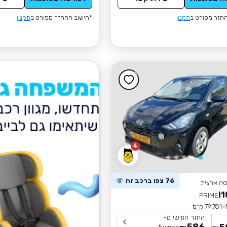
חזר מפורט ב
תקנון
*חישוב ההחזר מפורט ב
תקנון
4
76 צפו ברכב זה
סה ארצית
PRIME
79,781 ק״מ
החזר חודשי מ-