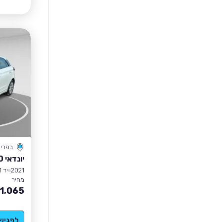
בפרי
יונדאי I20
2021
יד 1
מחיר
1,065
לפגיש