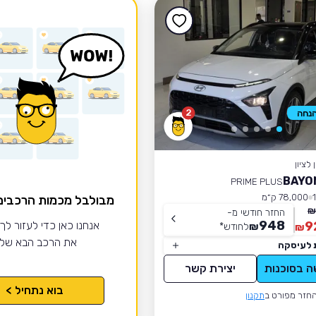
2
לציון
PRIME PLUS
78,000 ק״מ
מבולבל מכמות הרכבי
החזר חודשי מ-
948
9
אנחנו כאן כדי לעזור לך
₪
לחודש
*
₪
את הרכב הבא של
 לעיסקה
ה בסוכנות
יצירת קשר
בוא נתחיל >
חזר מפורט ב
תקנון