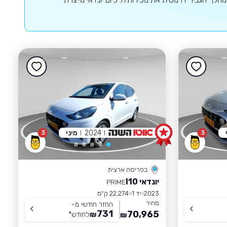
2024
מיני
3
3
בפריסה ארצית
יונדאי I10
PRIME
2023
יד 1
22,274 ק״מ
מחיר
החזר חודשי מ-
731
70,965
₪
לחודש
*
₪