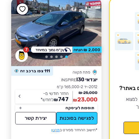
7
2,000 ₪ הנחה
ק״מ נמוך במיוחד
111 צפו ברכב זה
פתח תקווה
יונדאי I30
INSPIRE
2012
יד 2
165,000 ק״מ
ם באתר?
25,000 ₪
החזר חודשי מ-
747
 למצוא
23,000
₪
לחודש
*
₪
ך
תוספות לעיסקה
לפגישה בסוכנות
יצירת קשר
*חישוב ההחזר מפורט ב
תקנון