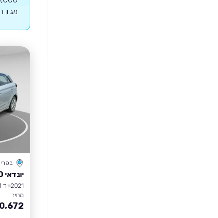
מגוון 
בפרי
יונדאי I20
2021
יד 1
מחיר
0,672