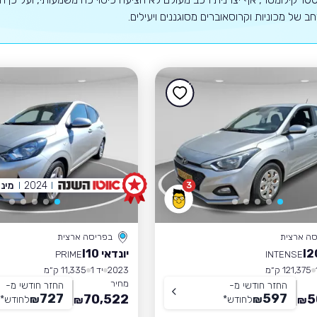
רחב של מכוניות וקרוסאוברים מסוגננים ויעילים.
2024
מיני
3
סה ארצית
בפריסה ארצית
יונדאי I10
PRIME
INTENSE
121,375 ק״מ
2023
יד 1
11,335 ק״מ
מחיר
החזר חודשי מ-
החזר חודשי מ-
727
597
70,522
5
₪
לחודש
*
₪
לחודש
*
₪
₪