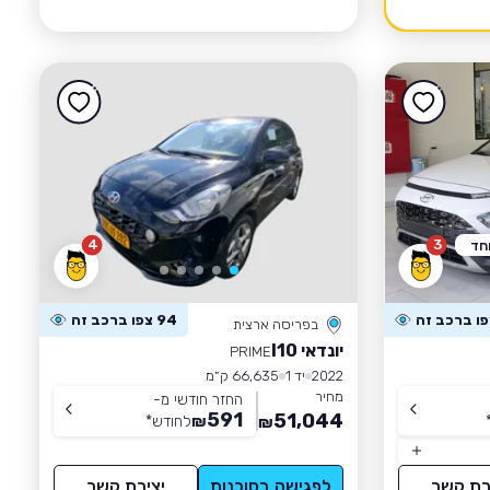
4
3
חד
94 צפו ברכב זה
בפריסה ארצית
יונדאי I10
PRIME
2022
יד 1
66,635 ק״מ
מחיר
החזר חודשי מ-
591
51,044
₪
לחודש
*
₪
רת קשר
לפגישה בסוכנות
יצירת קשר