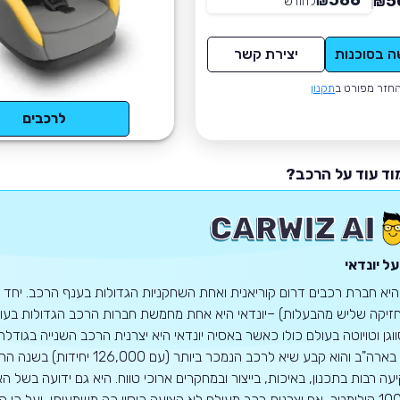
586
5
₪
לחודש
*
₪
ה בסוכנות
יצירת קשר
חזר מפורט ב
תקנון
לרכבים
וד עוד על הרכב?
ל יונדאי
 היא חברת רכבים דרום קוריאנית ואחת השחקניות הגדולות בענף הרכב. יחד ע
זיקה שליש מהבעלות) –יונדאי היא אחת מחמשת חברות הרכב הגדולות בעולם.
1968 בארה"ב והוא קבע שיא לרכב
100,000 קילומטר, אף יצרנית רכב מעולם לא הציעה כיסוי כה משמעותי, ועל כ