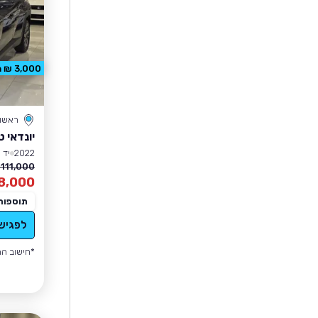
3,000 ₪ הנחה
ראשון 
יונדאי ט
2022
יד 1
111,000 ₪
8,000
תוספות
לפגיש
*חישוב הה