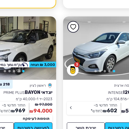
3
3,000 ₪ הנחה
ק״מ נמוך במיו
218 צפו ברכב זה
סה ארצית
ראשון לציון
יונדאי BAYON
PRIME PLUS
INTENSE
104,816 ק״מ
2023
יד 1
40,000 ק״מ
97,000 ₪
החזר חודשי מ-
החזר חודשי מ-
969
602
94,000
5
₪
לחודש
*
₪
לחודש
*
₪
₪
תוספות לעיסקה
ה בסוכנות
יצירת קשר
לפגישה בסוכנות
יצי