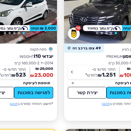
10
ק״מ נמוך במיוחד
2,000 ₪ הנחה
ק״מ נמוך במי
49 צפו ברכב זה
לציון
פתח תקווה
וסון
יונדאי I10
INSIGHT
PREMIUM
30,000 ק״מ
2014
יד 2
160,000 ק״מ
25,000 ₪
החזר חודשי מ-
החזר חודשי מ-
523
1,251
23,000
10
₪
לחודש
*
₪
לחודש
*
₪
₪
 לעיסקה
תוספות לעיסקה
ה בסוכנות
יצירת קשר
לפגישה בסוכנות
יצי
חזר מפורט ב
תקנון
*חישוב ההחזר מפורט ב
תקנון