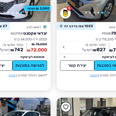
5
3,000 ₪ הנחה
1553 צפו ברכב זה
27 צפו ברכב זה
 אתא
ראשון לציון
יונדאי אקסנט
INSPIRE
PRIME
113,200 ק״מ
2023
יד 1
64,000 ק״מ
75,000 ₪
החזר חודשי מ-
החזר חודשי מ-
742
827
72,000
7
₪
לחודש
*
₪
לחודש
*
₪
₪
 לעיסקה
תוספות לעיסקה
ה בסוכנות
יצירת קשר
לפגישה בסוכנות
יצי
חזר מפורט ב
תקנון
*חישוב ההחזר מפורט ב
תקנון