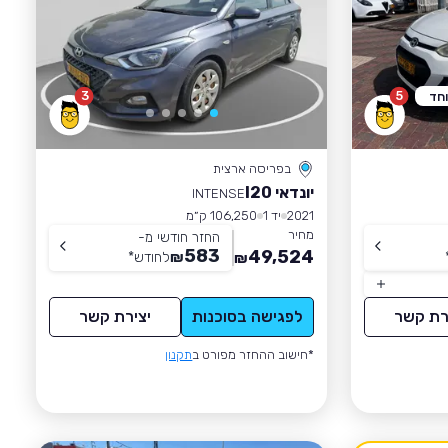
3
5
וחד
בפריסה ארצית
יונדאי I20
INTENSE
2021
יד 1
106,250 ק״מ
מחיר
החזר חודשי מ-
583
49,524
₪
לחודש
*
₪
רת קשר
לפגישה בסוכנות
יצירת קשר
*חישוב ההחזר מפורט ב
תקנון