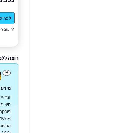
0,555
לפגיש
*חישוב הה
רוצה ללמ
מידע ע
יונדאי
היא מח