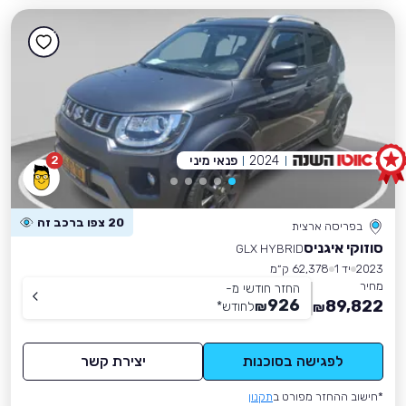
2024
פנאי מיני
2
20 צפו ברכב זה
בפריסה ארצית
סוזוקי איגניס
GLX HYBRID
2023
יד 1
62,378 ק״מ
מחיר
החזר חודשי מ-
926
89,822
₪
לחודש
*
₪
לפגישה בסוכנות
יצירת קשר
*חישוב ההחזר מפורט ב
תקנון