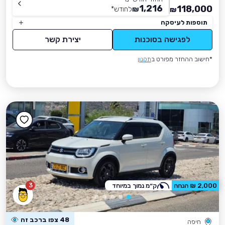
1,216
118,000
₪
לחודש
*
₪
תוספות לעיסקה
לפגישה בסוכנות
יצירת קשר
*חישוב ההחזר מפורט ב
תקנון
3
2,000 ₪ הנחה
ק״מ נמוך במיוחד
48 צפו ברכב זה
חיפה