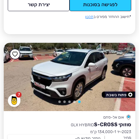
לפגישה בסוכנות
יצירת קשר
*חישוב ההחזר מפורט ב
תקנון
7
פתוח בשבת
אום אל-פחם
סוזוקי S-CROSS
GLX HYBRID
2023
יד 1
134,000 ק״מ
מחיר
החזר חודשי מ-