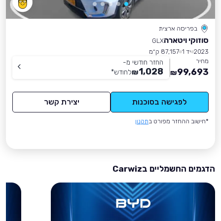
בפריסה ארצית
סוזוקי ויטארה
GLX
2023
יד 1
87,157 ק״מ
מחיר
החזר חודשי מ-
1,028
99,693
₪
לחודש
*
₪
לפגישה בסוכנות
יצירת קשר
*חישוב ההחזר מפורט ב
תקנון
הדגמים החשמליים בCarwiz