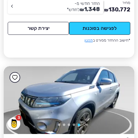
מחיר
החזר חודשי מ-
1,348
130,772
₪
לחודש
*
₪
לפגישה בסוכנות
יצירת קשר
*חישוב ההחזר מפורט ב
תקנון
3