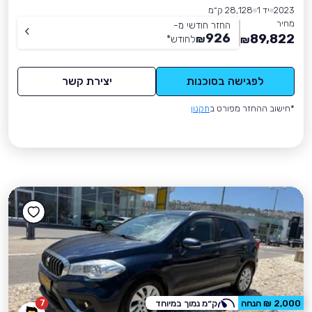
2023
יד 1
28,128 ק״מ
מחיר
החזר חודשי מ-
926
89,822
₪
לחודש
*
₪
לפגישה בסוכנות
יצירת קשר
*חישוב ההחזר מפורט ב
תקנון
7
2,000 ₪ הנחה
ק״מ נמוך במיוחד