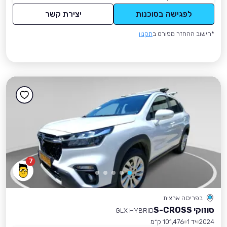
לפגישה בסוכנות
יצירת קשר
*חישוב ההחזר מפורט ב
תקנון
7
בפריסה ארצית
סוזוקי S-CROSS
GLX HYBRID
2024
יד 1
101,476 ק״מ