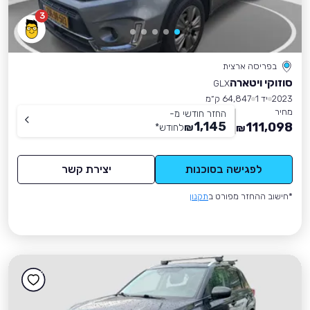
3
בפריסה ארצית
סוזוקי ויטארה
GLX
2023
יד 1
64,847 ק״מ
מחיר
החזר חודשי מ-
1,145
111,098
₪
לחודש
*
₪
לפגישה בסוכנות
יצירת קשר
*חישוב ההחזר מפורט ב
תקנון