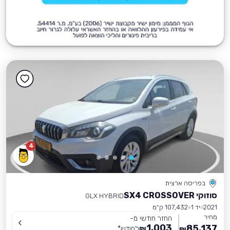
4
בפריסה ארצית
סוזוקי SX4 CROSSOVER
GLX HYBRID
2021
יד 1
107,432 ק״מ
מחיר
החזר חודשי מ-
1,003
85,137
₪
לחודש
*
₪