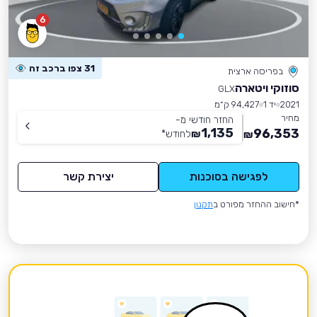
6
31 צפו ברכב זה
בפריסה ארצית
סוזוקי ויטארה
GLX
2021
יד 1
94,427 ק״מ
מחיר
החזר חודשי מ-
1,135
96,353
₪
לחודש
*
₪
לפגישה בסוכנות
יצירת קשר
*חישוב ההחזר מפורט ב
תקנון