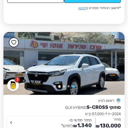
*חישוב ההחזר מפורט ב
תקנון
7
ראשון לציון
סוזוקי S-CROSS
GLX HYBRID
2024
יד 1
57,000 ק״מ
מחיר
החזר חודשי מ-
1,340
130,000
₪
לחודש
*
₪