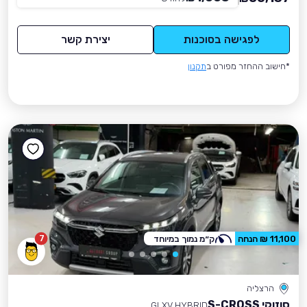
לפגישה בסוכנות
יצירת קשר
*חישוב ההחזר מפורט ב
תקנון
7
11,100 ₪ הנחה
ק״מ נמוך במיוחד
הרצליה
סוזוקי S-CROSS
GLXV HYBRID