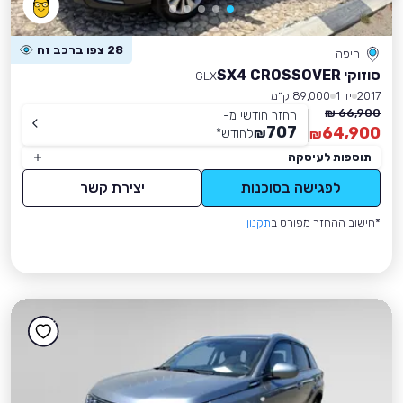
28 צפו ברכב זה
חיפה
סוזוקי SX4 CROSSOVER
GLX
2017
יד 1
89,000 ק״מ
66,900 ₪
החזר חודשי מ-
707
64,900
₪
לחודש
*
₪
תוספות לעיסקה
לפגישה בסוכנות
יצירת קשר
*חישוב ההחזר מפורט ב
תקנון