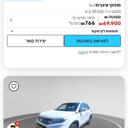
סוזוקי איגניס
GLX
2020
יד 1
39,000 ק״מ
71,900 ₪
החזר חודשי מ-
766
69,900
₪
לחודש
*
₪
תוספות לעיסקה
לפגישה בסוכנות
יצירת קשר
*חישוב ההחזר מפורט ב
תקנון
4