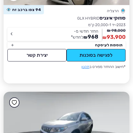
94 צפו ברכב זה
הרצליה
סוזוקי איגניס
GLX HYBRID
2023
יד 1
20,000 ק״מ
98,000 ₪
החזר חודשי מ-
968
93,900
₪
לחודש
*
₪
תוספות לעיסקה
לפגישה בסוכנות
יצירת קשר
*חישוב ההחזר מפורט ב
תקנון