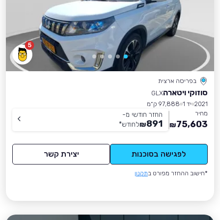
5
בפריסה ארצית
סוזוקי ויטארה
GLX
2021
יד 1
97,888 ק״מ
מחיר
החזר חודשי מ-
891
75,603
₪
לחודש
*
₪
לפגישה בסוכנות
יצירת קשר
*חישוב ההחזר מפורט ב
תקנון