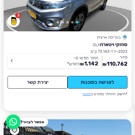
3
בפריסה ארצית
סוזוקי ויטארה
GLX
2023
יד 1
73,143 ק״מ
מחיר
החזר חודשי מ-
1,142
110,762
₪
לחודש
*
₪
לפגישה בסוכנות
יצירת קשר
*חישוב ההחזר מפורט ב
תקנון
אפשר לעזור?