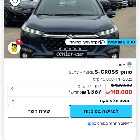
7
2,000 ₪ הנחה
ק״מ נמוך במיוחד
אזור
סוזוקי S-CROSS
GLXV HYBRID
2022
יד 1
45,000 ק״מ
120,000 ₪
החזר חודשי מ-
1,367
118,000
₪
לחודש
*
₪
תוספות לעיסקה
לפגישה בסוכנות
יצירת קשר
*חישוב ההחזר מפורט ב
תקנון