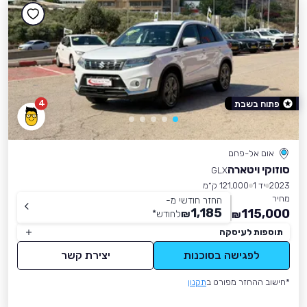
4
פתוח בשבת
אום אל-פחם
סוזוקי ויטארה
GLX
2023
יד 1
121,000 ק״מ
מחיר
החזר חודשי מ-
1,185
115,000
₪
לחודש
*
₪
תוספות לעיסקה
לפגישה בסוכנות
יצירת קשר
*חישוב ההחזר מפורט ב
תקנון