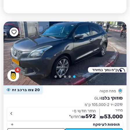
ק״מ נמוך במיוחד
4
20 צפו ברכב זה
פתח תקווה
סוזוקי בלנו
GLX
2019
יד 2
105,000 ק״מ
מחיר
החזר חודשי מ-
592
53,000
₪
לחודש
*
₪
תוספות לעיסקה