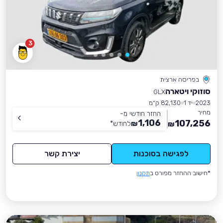
3
בפריסה ארצית
סוזוקי ויטארה
GLX
2023
יד 1
82,130 ק״מ
מחיר
החזר חודשי מ-
1,106
107,256
₪
לחודש
*
₪
לפגישה בסוכנות
יצירת קשר
*חישוב ההחזר מפורט ב
תקנון