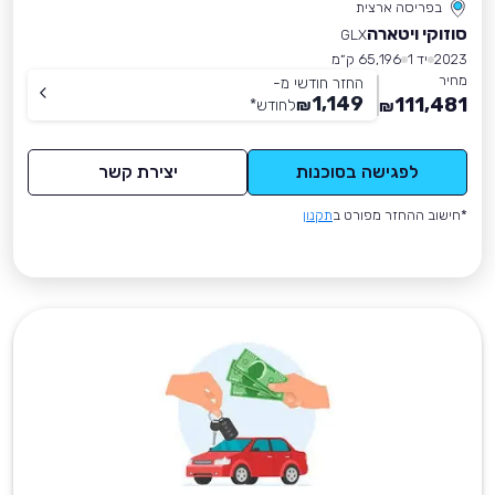
בפריסה ארצית
סוזוקי ויטארה
GLX
2023
יד 1
65,196 ק״מ
מחיר
החזר חודשי מ-
1,149
111,481
₪
לחודש
*
₪
לפגישה בסוכנות
יצירת קשר
*חישוב ההחזר מפורט ב
תקנון