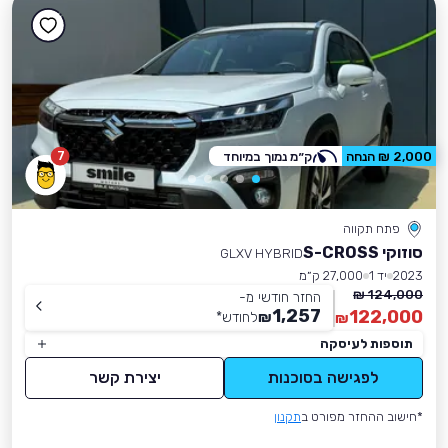
7
2,000 ₪ הנחה
ק״מ נמוך במיוחד
פתח תקווה
סוזוקי S-CROSS
GLXV HYBRID
2023
יד 1
27,000 ק״מ
124,000 ₪
החזר חודשי מ-
1,257
122,000
₪
לחודש
*
₪
תוספות לעיסקה
לפגישה בסוכנות
יצירת קשר
*חישוב ההחזר מפורט ב
תקנון