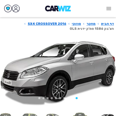
דף הבית
›
מחקר
›
סוזוקי
›
SX4 CROSSOVER 2016
›
הצ'בק 1586 סמ'ק ידנית GLS