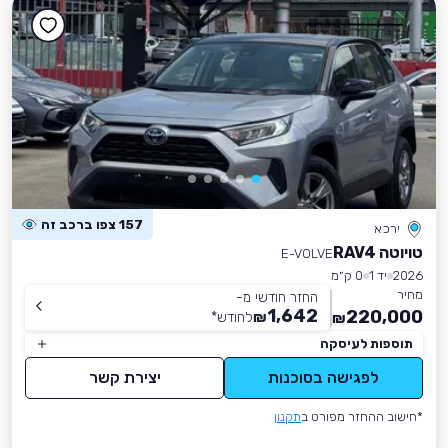
157 צפו ברכב זה
ירכא
טויוטה RAV4
E-VOLVE
2026
יד 1
0 ק״מ
מחיר
החזר חודשי מ-
1,642
220,000
₪
לחודש
*
₪
תוספות לעיסקה
לפגישה בסוכנות
יצירת קשר
*חישוב ההחזר מפורט ב
תקנון