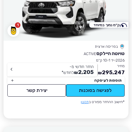
ק״מ נמוך במיוחד
1
בפריסה ארצית
טויוטה היילקס
ACTIVE
2026
יד 1
10 ק״מ
מחיר
החזר חודשי מ-
2,205
295,247
₪
לחודש
*
₪
תוספות לעיסקה
לפגישה בסוכנות
יצירת קשר
*חישוב ההחזר מפורט ב
תקנון