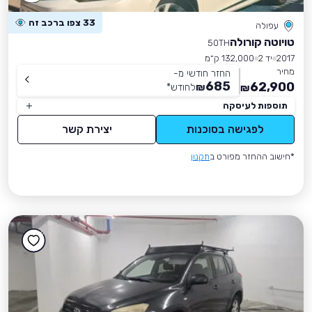
33 צפו ברכב זה
עפולה
טויוטה קורולה
50TH
2017
יד 2
132,000 ק״מ
מחיר
החזר חודשי מ-
685
62,900
₪
לחודש
*
₪
תוספות לעיסקה
לפגישה בסוכנות
יצירת קשר
*חישוב ההחזר מפורט ב
תקנון