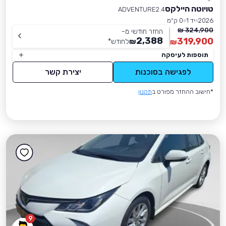
טויוטה היילקס
ADVENTURE2.4
2026
יד 1
0 ק״מ
324,900 ₪
החזר חודשי מ-
2,388
319,900
₪
לחודש
*
₪
תוספות לעיסקה
לפגישה בסוכנות
יצירת קשר
*חישוב ההחזר מפורט ב
תקנון
9