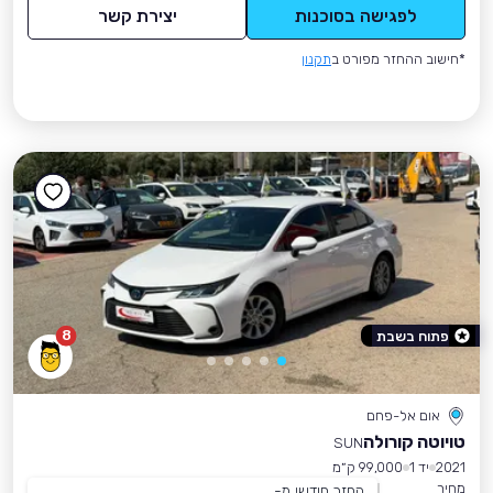
לפגישה בסוכנות
יצירת קשר
*חישוב ההחזר מפורט ב
תקנון
8
פתוח בשבת
אום אל-פחם
טויוטה קורולה
SUN
2021
יד 1
99,000 ק״מ
מחיר
החזר חודשי מ-