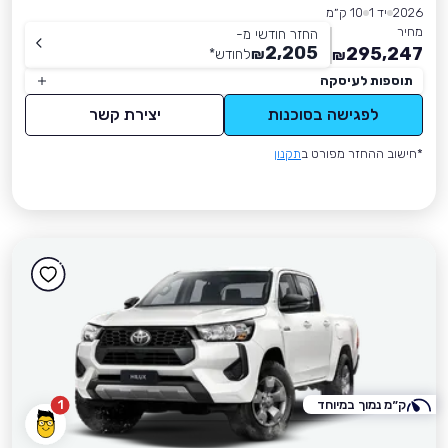
2026
יד 1
10 ק״מ
מחיר
החזר חודשי מ-
2,205
295,247
₪
לחודש
*
₪
תוספות לעיסקה
לפגישה בסוכנות
יצירת קשר
*חישוב ההחזר מפורט ב
תקנון
ק״מ נמוך במיוחד
1