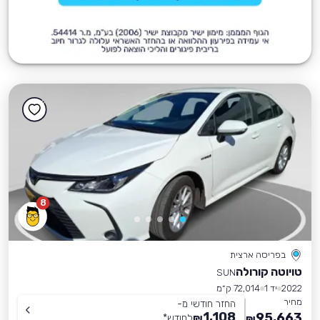
8
בפריסה ארצית
טויוטה קורולה
SUN
2022
יד 1
72,014 ק״מ
מחיר
החזר חודשי מ-
1,108
95,663
₪
לחודש
*
₪