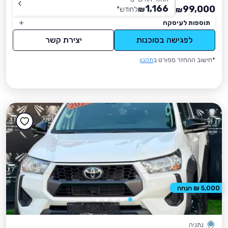
1,166
99,000
₪
לחודש
*
₪
תוספות לעיסקה
לפגישה בסוכנות
יצירת קשר
*חישוב ההחזר מפורט ב
תקנון
5,000 ₪ הנחה
נתניה