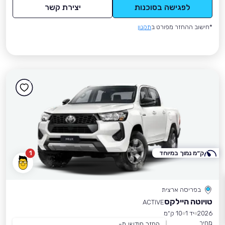
לפגישה בסוכנות
יצירת קשר
*חישוב ההחזר מפורט ב
תקנון
ק״מ נמוך במיוחד
1
בפריסה ארצית
טויוטה היילקס
ACTIVE
2026
יד 1
10 ק״מ
מחיר
החזר חודשי מ-