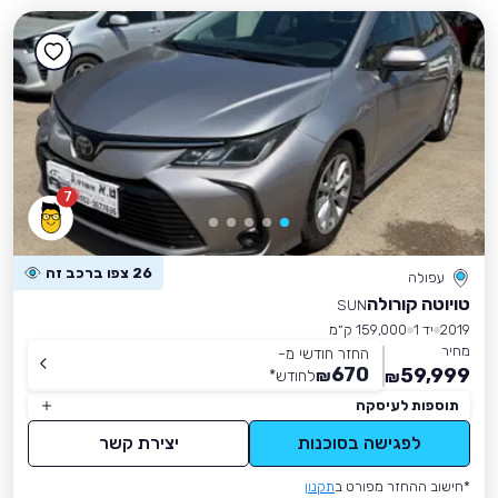
7
26 צפו ברכב זה
עפולה
טויוטה קורולה
SUN
2019
יד 1
159,000 ק״מ
מחיר
החזר חודשי מ-
670
59,999
₪
לחודש
*
₪
תוספות לעיסקה
לפגישה בסוכנות
יצירת קשר
*חישוב ההחזר מפורט ב
תקנון