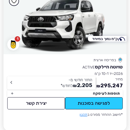
ק״מ נמוך במיוחד
1
בפריסה ארצית
טויוטה היילקס
ACTIVE
2026
יד 1
10 ק״מ
מחיר
החזר חודשי מ-
2,205
295,247
₪
לחודש
*
₪
תוספות לעיסקה
לפגישה בסוכנות
יצירת קשר
*חישוב ההחזר מפורט ב
תקנון