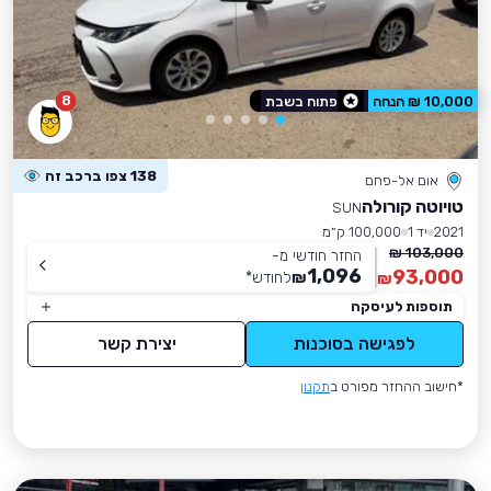
8
10,000 ₪ הנחה
פתוח בשבת
138 צפו ברכב זה
אום אל-פחם
טויוטה קורולה
SUN
2021
יד 1
100,000 ק״מ
103,000 ₪
החזר חודשי מ-
1,096
93,000
₪
לחודש
*
₪
תוספות לעיסקה
לפגישה בסוכנות
יצירת קשר
*חישוב ההחזר מפורט ב
תקנון