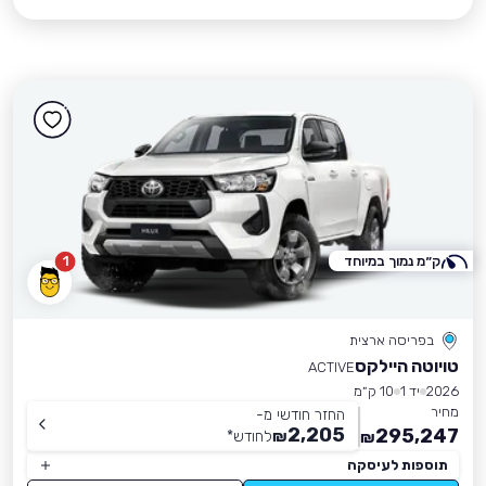
ק״מ נמוך במיוחד
1
בפריסה ארצית
טויוטה היילקס
ACTIVE
2026
יד 1
10 ק״מ
מחיר
החזר חודשי מ-
2,205
295,247
₪
לחודש
*
₪
תוספות לעיסקה