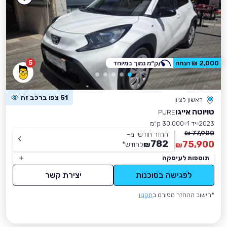
5
2,000 ₪ הנחה
ק״מ נמוך במיוחד
51 צפו ברכב זה
ראשון לציון
טויוטה אייגו
PURE
2023
יד 1
30,000 ק״מ
77,900 ₪
החזר חודשי מ-
782
75,900
₪
לחודש
*
₪
תוספות לעיסקה
לפגישה בסוכנות
יצירת קשר
*חישוב ההחזר מפורט ב
תקנון