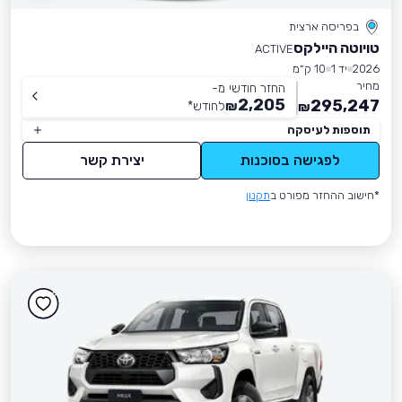
בפריסה ארצית
טויוטה היילקס
ACTIVE
2026
יד 1
10 ק״מ
מחיר
החזר חודשי מ-
2,205
295,247
₪
לחודש
*
₪
תוספות לעיסקה
לפגישה בסוכנות
יצירת קשר
*חישוב ההחזר מפורט ב
תקנון