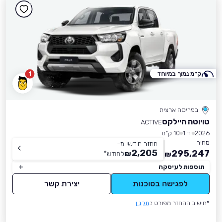
ק״מ נמוך במיוחד
1
בפריסה ארצית
טויוטה היילקס
ACTIVE
2026
יד 1
10 ק״מ
מחיר
החזר חודשי מ-
2,205
295,247
₪
לחודש
*
₪
תוספות לעיסקה
לפגישה בסוכנות
יצירת קשר
*חישוב ההחזר מפורט ב
תקנון