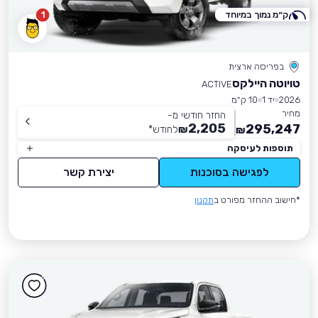
ק״מ נמוך במיוחד
1
בפריסה ארצית
טויוטה היילקס
ACTIVE
2026
יד 1
10 ק״מ
מחיר
החזר חודשי מ-
2,205
295,247
₪
לחודש
*
₪
תוספות לעיסקה
לפגישה בסוכנות
יצירת קשר
*חישוב ההחזר מפורט ב
תקנון