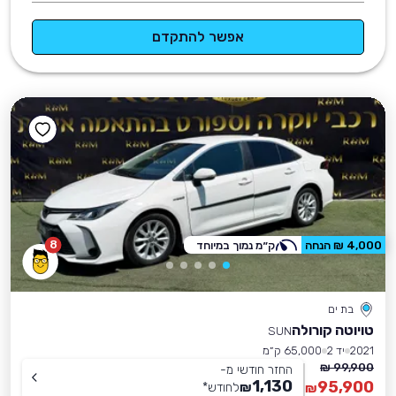
אפשר להתקדם
8
4,000 ₪ הנחה
ק״מ נמוך במיוחד
בת ים
טויוטה קורולה
SUN
2021
יד 2
65,000 ק״מ
99,900 ₪
החזר חודשי מ-
1,130
95,900
₪
לחודש
*
₪