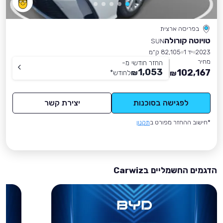
בפריסה ארצית
טויוטה קורולה
SUN
2023
יד 1
82,105 ק״מ
מחיר
החזר חודשי מ-
1,053
102,167
₪
לחודש
*
₪
לפגישה בסוכנות
יצירת קשר
*חישוב ההחזר מפורט ב
תקנון
הדגמים החשמליים בCarwiz