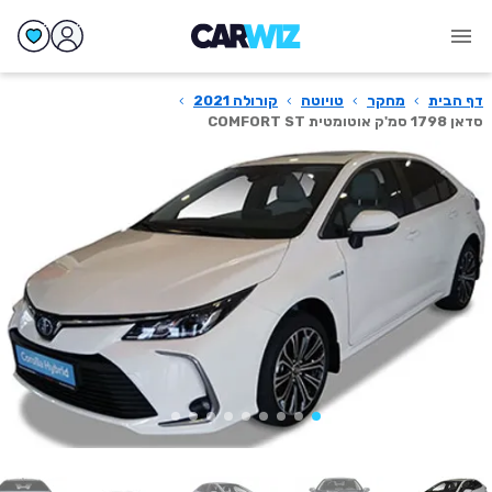
דף הבית
›
מחקר
›
טויוטה
›
קורולה 2021
›
סדאן 1798 סמ'ק אוטומטית COMFORT ST