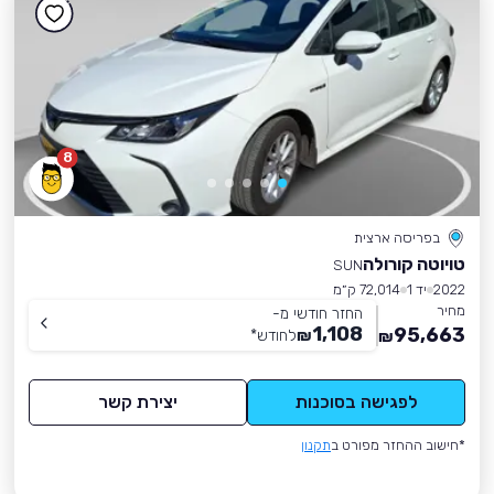
8
בפריסה ארצית
טויוטה קורולה
SUN
2022
יד 1
72,014 ק״מ
מחיר
החזר חודשי מ-
1,108
95,663
₪
לחודש
*
₪
לפגישה בסוכנות
יצירת קשר
*חישוב ההחזר מפורט ב
תקנון