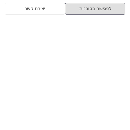
לפגישה בסוכנות
יצירת קשר
למעלה
רכבים
מי אנחנו
סננים מומלצים
מסחריות
מגזין
תקנון
משאיות
אינדקס סוכנויות
נגישות
בדיקת מימון
שאלות ותשובות
מדיניות פרטיות
טרייד אין
אבטחת מידע
מחקר