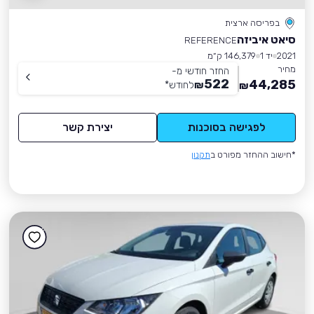
בפריסה ארצית
סיאט איביזה
REFERENCE
2021
יד 1
146,379 ק״מ
מחיר
החזר חודשי מ-
522
44,285
₪
לחודש
*
₪
לפגישה בסוכנות
יצירת קשר
*חישוב ההחזר מפורט ב
תקנון