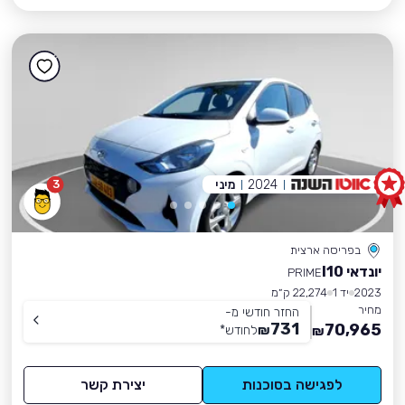
2024
מיני
3
בפריסה ארצית
יונדאי I10
PRIME
2023
יד 1
22,274 ק״מ
מחיר
החזר חודשי מ-
731
70,965
₪
לחודש
*
₪
לפגישה בסוכנות
יצירת קשר