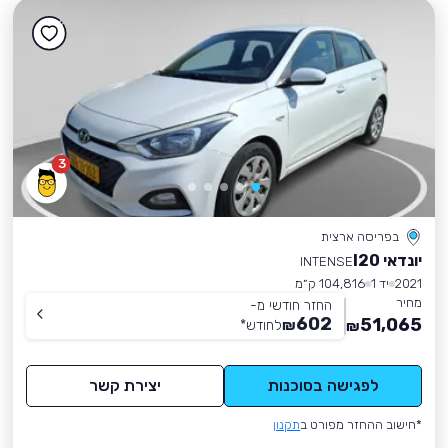
3
בפריסה ארצית
יונדאי I20
INTENSE
2021
יד 1
104,816 ק״מ
מחיר
החזר חודשי מ-
602
51,065
₪
לחודש
*
₪
לפגישה בסוכנות
יצירת קשר
*חישוב ההחזר מפורט ב
תקנון