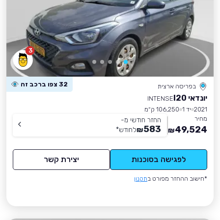
3
32 צפו ברכב זה
בפריסה ארצית
יונדאי I20
INTENSE
2021
יד 1
106,250 ק״מ
מחיר
החזר חודשי מ-
583
49,524
₪
לחודש
*
₪
לפגישה בסוכנות
יצירת קשר
*חישוב ההחזר מפורט ב
תקנון