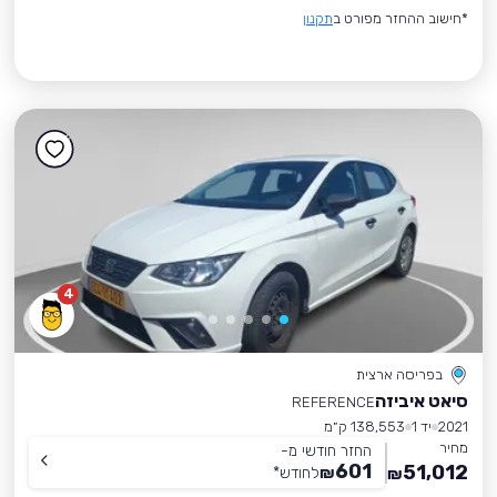
*חישוב ההחזר מפורט ב
תקנון
4
בפריסה ארצית
סיאט איביזה
REFERENCE
2021
יד 1
138,553 ק״מ
מחיר
החזר חודשי מ-
601
51,012
₪
לחודש
*
₪