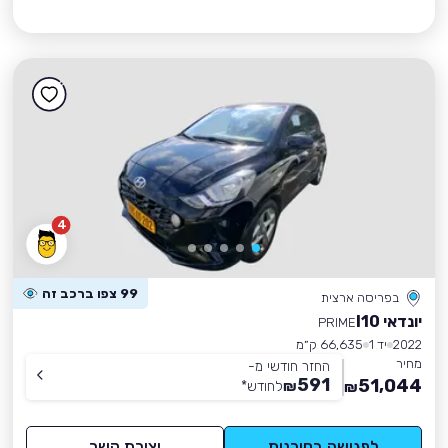
4
99 צפו ברכב זה
בפריסה ארצית
יונדאי I10
PRIME
2022
יד 1
66,635 ק״מ
מחיר
החזר חודשי מ-
591
51,044
₪
לחודש
*
₪
לפגישה בסוכנות
יצירת קשר