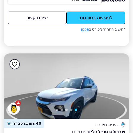
₪
לפגישה בסוכנות
יצירת קשר
*חישוב ההחזר מפורט ב
תקנון
4
40 צפו ברכב זה
בפריסה ארצית
שברולט טריילבליזר
LT PLUS