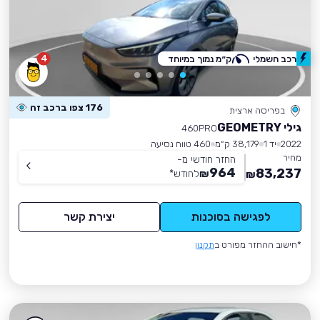
4
רכב חשמלי
ק״מ נמוך במיוחד
176 צפו ברכב זה
בפריסה ארצית
גילי GEOMETRY
460PRO
2022
יד 1
38,179 ק״מ
460 טווח נסיעה
מחיר
החזר חודשי מ-
964
83,237
₪
לחודש
*
₪
לפגישה בסוכנות
יצירת קשר
*חישוב ההחזר מפורט ב
תקנון