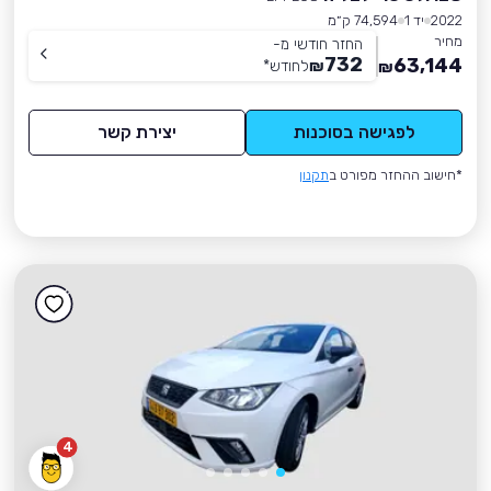
2022
יד 1
74,594 ק״מ
מחיר
החזר חודשי מ-
732
63,144
₪
לחודש
*
₪
לפגישה בסוכנות
יצירת קשר
*חישוב ההחזר מפורט ב
תקנון
4