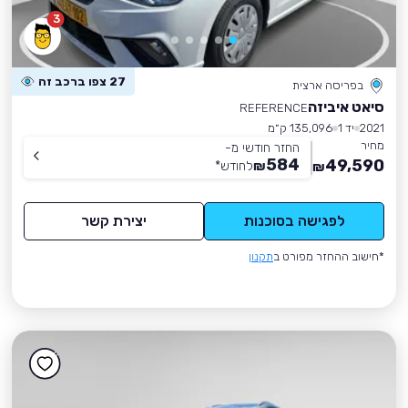
3
27 צפו ברכב זה
בפריסה ארצית
סיאט איביזה
REFERENCE
2021
יד 1
135,096 ק״מ
מחיר
החזר חודשי מ-
584
49,590
₪
לחודש
*
₪
לפגישה בסוכנות
יצירת קשר
*חישוב ההחזר מפורט ב
תקנון