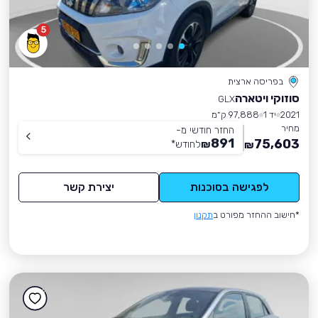
5
בפריסה ארצית
סוזוקי ויטארה
GLX
2021
יד 1
97,888 ק״מ
מחיר
החזר חודשי מ-
891
75,603
₪
לחודש
*
₪
לפגישה בסוכנות
יצירת קשר
*חישוב ההחזר מפורט ב
תקנון