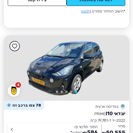
*חישוב ההחזר מפורט ב
תקנון
4
78 צפו ברכב זה
בפריסה ארצית
יונדאי I10
PRIME
2022
יד 1
79,781 ק״מ
מחיר
החזר חודשי מ-
586
50,555
₪
לחודש
*