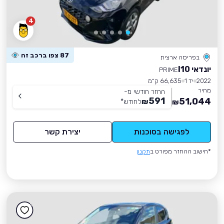
4
87 צפו ברכב זה
בפריסה ארצית
יונדאי I10
PRIME
2022
יד 1
66,635 ק״מ
מחיר
החזר חודשי מ-
591
51,044
₪
לחודש
*
₪
לפגישה בסוכנות
יצירת קשר
*חישוב ההחזר מפורט ב
תקנון