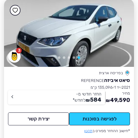
3
בפריסה ארצית
סיאט איביזה
REFERENCE
2021
יד 1
135,096 ק״מ
מחיר
החזר חודשי מ-
584
49,590
₪
לחודש
*
₪
לפגישה בסוכנות
יצירת קשר
*חישוב ההחזר מפורט ב
תקנון