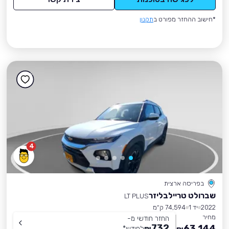
*חישוב ההחזר מפורט ב
תקנון
4
בפריסה ארצית
שברולט טריילבליזר
LT PLUS
2022
יד 1
74,594 ק״מ
מחיר
החזר חודשי מ-
732
63,144
₪
לחודש
*