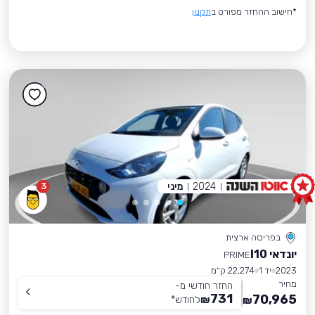
*חישוב ההחזר מפורט ב
תקנון
2024
מיני
3
בפריסה ארצית
יונדאי I10
PRIME
2023
יד 1
22,274 ק״מ
מחיר
החזר חודשי מ-
731
70,965
₪
לחודש
*
₪