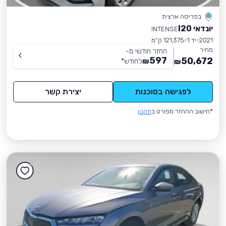
בפריסה ארצית
יונדאי I20
INTENSE
2021
יד 1
121,375 ק״מ
מחיר
החזר חודשי מ-
597
50,672
₪
לחודש
*
₪
לפגישה בסוכנות
יצירת קשר
*חישוב ההחזר מפורט ב
תקנון