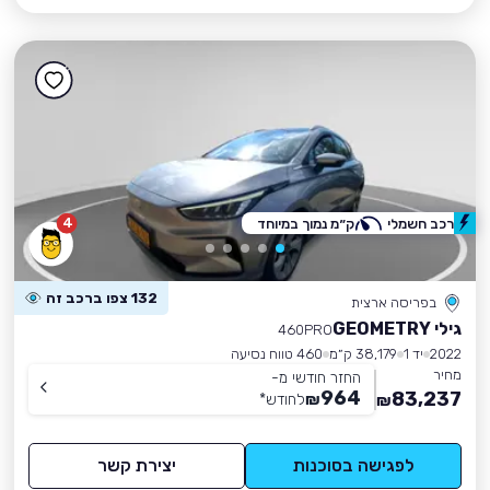
4
רכב חשמלי
ק״מ נמוך במיוחד
132 צפו ברכב זה
בפריסה ארצית
גילי GEOMETRY
460PRO
2022
יד 1
38,179 ק״מ
460 טווח נסיעה
מחיר
החזר חודשי מ-
964
83,237
₪
לחודש
*
₪
לפגישה בסוכנות
יצירת קשר