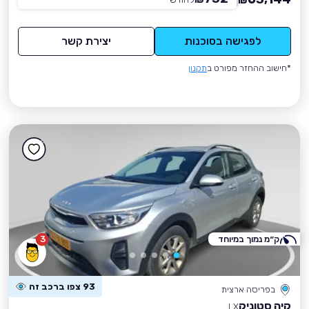
₪
לפגישה בסוכנות
יצירת קשר
*חישוב ההחזר מפורט ב
תקנון
ק״מ נמוך במיוחד
3
93 צפו ברכב זה
בפריסה ארצית
קיה סטוניק
LX