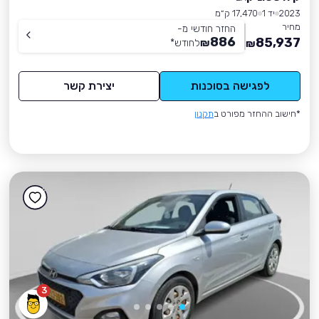
2023
יד 1
17,470 ק״מ
מחיר
החזר חודשי מ-
886
85,937
₪
לחודש
*
₪
לפגישה בסוכנות
יצירת קשר
*חישוב ההחזר מפורט ב
תקנון
3