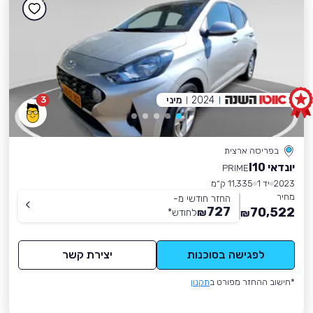
2024
מיני
3
בפריסה ארצית
יונדאי I10
PRIME
2023
יד 1
11,335 ק״מ
מחיר
החזר חודשי מ-
727
70,522
₪
לחודש
*
₪
לפגישה בסוכנות
יצירת קשר
*חישוב ההחזר מפורט ב
תקנון