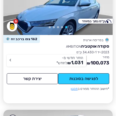
ק״מ נמוך במיוחד
6
162 צפו ברכב זה
בפריסה ארצית
סקודה אוקטביה
AMBITION
2023
יד 1
34,430 ק״מ
מחיר
החזר חודשי מ-
1,031
100,073
₪
לחודש
*
₪
לפגישה בסוכנות
יצירת קשר
*חישוב ההחזר מפורט ב
תקנון