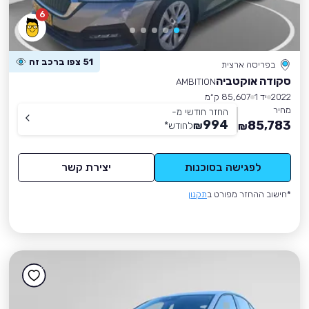
6
51 צפו ברכב זה
בפריסה ארצית
סקודה אוקטביה
AMBITION
2022
יד 1
85,607 ק״מ
מחיר
החזר חודשי מ-
994
85,783
₪
לחודש
*
₪
לפגישה בסוכנות
יצירת קשר
*חישוב ההחזר מפורט ב
תקנון