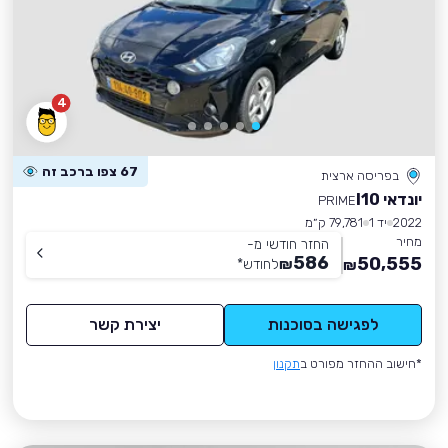
4
67 צפו ברכב זה
בפריסה ארצית
יונדאי I10
PRIME
2022
יד 1
79,781 ק״מ
מחיר
החזר חודשי מ-
586
50,555
₪
לחודש
*
₪
לפגישה בסוכנות
יצירת קשר
*חישוב ההחזר מפורט ב
תקנון