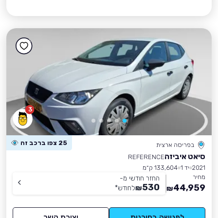
3
25 צפו ברכב זה
בפריסה ארצית
סיאט איביזה
REFERENCE
2021
יד 1
133,604 ק״מ
מחיר
החזר חודשי מ-
530
44,959
₪
לחודש
*
₪
לפגישה בסוכנות
יצירת קשר