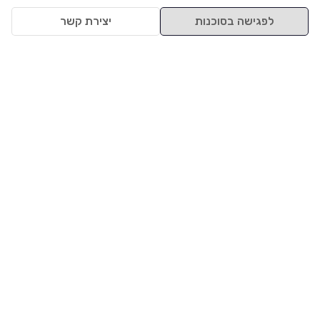
לפגישה בסוכנות
יצירת קשר
למעלה
רכבים
מי אנחנו
סננים מומלצים
מסחריות
מגזין
תקנון
משאיות
אינדקס סוכנויות
נגישות
בדיקת מימון
שאלות ותשובות
מדיניות פרטיות
טרייד אין
אבטחת מידע
מחקר