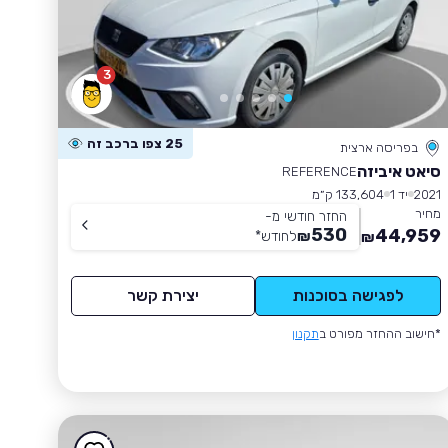
3
25 צפו ברכב זה
בפריסה ארצית
סיאט איביזה
REFERENCE
2021
יד 1
133,604 ק״מ
מחיר
החזר חודשי מ-
530
44,959
₪
לחודש
*
₪
לפגישה בסוכנות
יצירת קשר
*חישוב ההחזר מפורט ב
תקנון