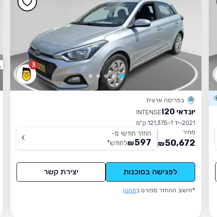
3
בפריסה ארצית
יונדאי I20
INTENSE
2021
יד 1
121,375 ק״מ
מחיר
החזר חודשי מ-
597
50,672
₪
לחודש
*
₪
לפגישה בסוכנות
יצירת קשר
*חישוב ההחזר מפורט ב
תקנון