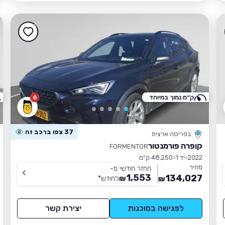
ק״מ נמוך במיוחד
6
37 צפו ברכב זה
בפריסה ארצית
קופרה פורמנטור
FORMENTOR
2022
יד 1
48,250 ק״מ
מחיר
החזר חודשי מ-
1,553
134,027
₪
לחודש
*
₪
לפגישה בסוכנות
יצירת קשר