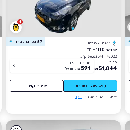
4
87 צפו ברכב זה
בפריסה ארצית
יונדאי I10
PRIME
2022
יד 1
66,635 ק״מ
מחיר
החזר חודשי מ-
591
51,044
₪
לחודש
*
₪
לפגישה בסוכנות
יצירת קשר
*חישוב ההחזר מפורט ב
תקנון