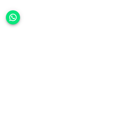
אפשר לעזור?
אנחנו ב-CARWIZ נעזור לך
להתחדש בקלות ובנוחות ברכב יד
שנייה בהתאמה אישית מתוך אלפי
רכבים וממאות סוכנויות רכב מובילות
באמצעות ממשק חדשני וידידותי
שפיתחנו, ובעזרת האלגוריתם החכם
והמהפכני שלנו.