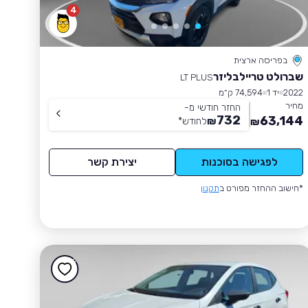
4
בפריסה ארצית
שברולט טריילבליזר
LT PLUS
2022
יד 1
74,594 ק״מ
מחיר
החזר חודשי מ-
732
63,144
₪
לחודש
*
₪
לפגישה בסוכנות
יצירת קשר
*חישוב ההחזר מפורט ב
תקנון