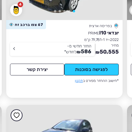
4
67 צפו ברכב זה
בפריסה ארצית
יונדאי I10
PRIME
2022
יד 1
79,781 ק״מ
מחיר
החזר חודשי מ-
586
50,555
₪
לחודש
*
₪
לפגישה בסוכנות
יצירת קשר
*חישוב ההחזר מפורט ב
תקנון