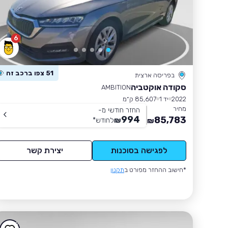
6
51 צפו ברכב זה
בפריסה ארצית
סקודה אוקטביה
AMBITION
2022
יד 1
85,607 ק״מ
מחיר
החזר חודשי מ-
994
85,783
₪
לחודש
*
₪
לפגישה בסוכנות
יצירת קשר
*חישוב ההחזר מפורט ב
תקנון