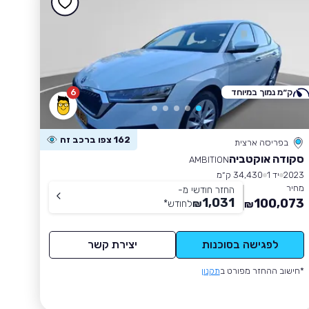
ק״מ נמוך במיוחד
6
162 צפו ברכב זה
בפריסה ארצית
סקודה אוקטביה
AMBITION
2023
יד 1
34,430 ק״מ
מחיר
החזר חודשי מ-
1,031
100,073
₪
לחודש
*
₪
לפגישה בסוכנות
יצירת קשר
*חישוב ההחזר מפורט ב
תקנון