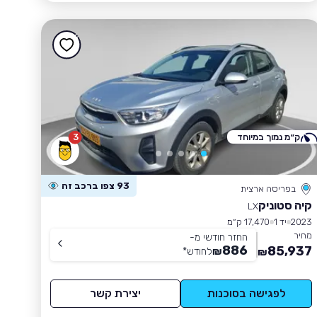
ק״מ נמוך במיוחד
3
93 צפו ברכב זה
בפריסה ארצית
קיה סטוניק
LX
2023
יד 1
17,470 ק״מ
מחיר
החזר חודשי מ-
886
85,937
₪
לחודש
*
₪
לפגישה בסוכנות
יצירת קשר