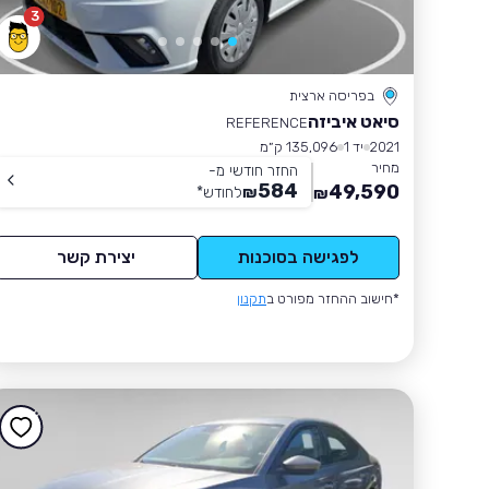
3
בפריסה ארצית
סיאט איביזה
REFERENCE
2021
יד 1
135,096 ק״מ
מחיר
החזר חודשי מ-
584
49,590
₪
לחודש
*
₪
לפגישה בסוכנות
יצירת קשר
*חישוב ההחזר מפורט ב
תקנון