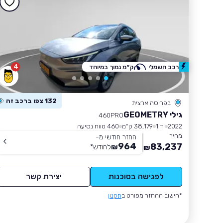
4
רכב חשמלי
ק״מ נמוך במיוחד
132 צפו ברכב זה
בפריסה ארצית
גילי GEOMETRY
460PRO
2022
יד 1
38,179 ק״מ
460 טווח נסיעה
מחיר
החזר חודשי מ-
964
83,237
₪
לחודש
*
₪
לפגישה בסוכנות
יצירת קשר
*חישוב ההחזר מפורט ב
תקנון