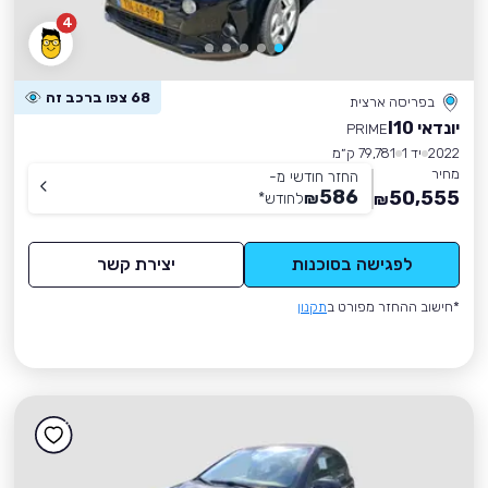
4
68 צפו ברכב זה
בפריסה ארצית
יונדאי I10
PRIME
2022
יד 1
79,781 ק״מ
מחיר
החזר חודשי מ-
586
50,555
₪
לחודש
*
₪
לפגישה בסוכנות
יצירת קשר
*חישוב ההחזר מפורט ב
תקנון