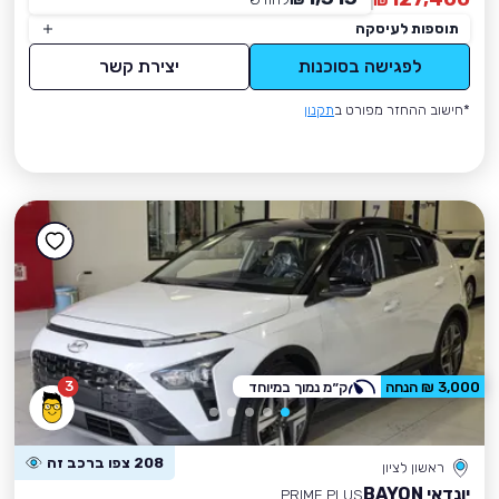
₪
תוספות לעיסקה
לפגישה בסוכנות
יצירת קשר
*חישוב ההחזר מפורט ב
תקנון
3
3,000 ₪ הנחה
ק״מ נמוך במיוחד
208 צפו ברכב זה
ראשון לציון
יונדאי BAYON
PRIME PLUS