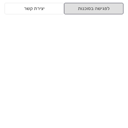
לפגישה בסוכנות
יצירת קשר
למעלה
רכבים
מי אנחנו
סננים מומלצים
מסחריות
מגזין
תקנון
משאיות
אינדקס סוכנויות
נגישות
בדיקת מימון
שאלות ותשובות
מדיניות פרטיות
טרייד אין
אבטחת מידע
מחקר