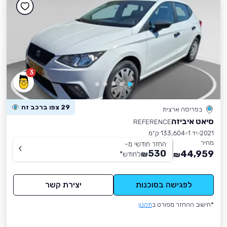
3
29 צפו ברכב זה
בפריסה ארצית
סיאט איביזה
REFERENCE
2021
יד 1
133,604 ק״מ
מחיר
החזר חודשי מ-
530
44,959
₪
לחודש
*
₪
לפגישה בסוכנות
יצירת קשר
*חישוב ההחזר מפורט ב
תקנון