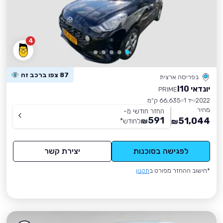
4
87 צפו ברכב זה
בפריסה ארצית
יונדאי I10
PRIME
2022
יד 1
66,635 ק״מ
מחיר
החזר חודשי מ-
591
51,044
₪
לחודש
*
₪
לפגישה בסוכנות
יצירת קשר
*חישוב ההחזר מפורט ב
תקנון