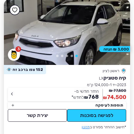
3
3,000 ₪ הנחה
152 צפו ברכב זה
ראשון לציון
קיה סטוניק
LX
2023
יד 1
124,000 ק״מ
77,500 ₪
החזר חודשי מ-
768
74,500
₪
לחודש
*
₪
תוספות לעיסקה
לפגישה בסוכנות
יצירת קשר
*חישוב ההחזר מפורט ב
תקנון