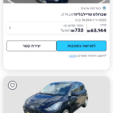
בפריסה ארצית
שברולט טריילבליזר
LT PLUS
2022
יד 1
74,594 ק״מ
מחיר
החזר חודשי מ-
732
63,144
₪
לחודש
*
₪
לפגישה בסוכנות
יצירת קשר
*חישוב ההחזר מפורט ב
תקנון