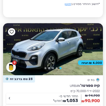
*חישוב ההחזר מפורט ב
תקנון
9
4,000 ₪ הנחה
23 צפו ברכב זה
בת ים
קיה ספורטז'
URBAN
2022
יד 1
70,000 ק״מ
94,900 ₪
החזר חודשי מ-
1,053
90,900
₪
לחודש
*
₪