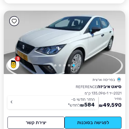
3
בפריסה ארצית
סיאט איביזה
REFERENCE
2021
יד 1
135,096 ק״מ
מחיר
החזר חודשי מ-
584
49,590
₪
לחודש
*
₪
לפגישה בסוכנות
יצירת קשר