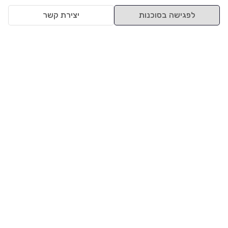
לפגישה בסוכנות
יצירת קשר
למעלה
רכבים
מי אנחנו
סננים מומלצים
מסחריות
מגזין
תקנון
משאיות
אינדקס סוכנויות
נגישות
בדיקת מימון
שאלות ותשובות
מדיניות פרטיות
טרייד אין
אבטחת מידע
מחקר