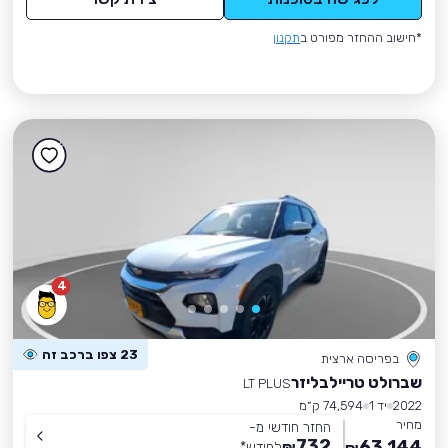
*חישוב ההחזר מפורט ב
תקנון
4
23 צפו ברכב זה
בפריסה ארצית
שברולט טריילבליזר
LT PLUS
2022
יד 1
74,594 ק״מ
מחיר
החזר חודשי מ-
732
63,144
₪
לחודש
*