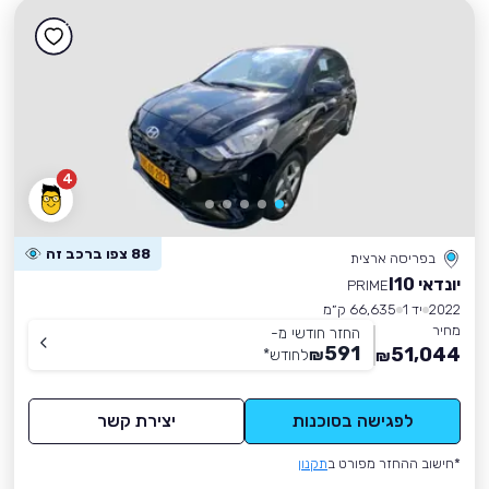
4
88 צפו ברכב זה
בפריסה ארצית
יונדאי I10
PRIME
2022
יד 1
66,635 ק״מ
מחיר
החזר חודשי מ-
591
51,044
₪
לחודש
*
₪
לפגישה בסוכנות
יצירת קשר
*חישוב ההחזר מפורט ב
תקנון