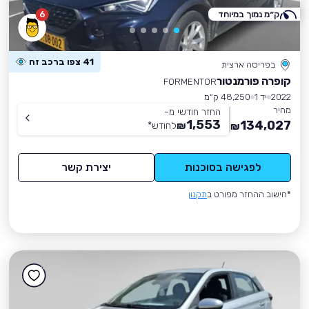
ק״מ נמוך במיוחד
6
41 צפו ברכב זה
בפריסה ארצית
קופרה פורמנטור
FORMENTOR
2022
יד 1
48,250 ק״מ
מחיר
החזר חודשי מ-
1,553
134,027
₪
לחודש
*
₪
לפגישה בסוכנות
יצירת קשר
*חישוב ההחזר מפורט ב
תקנון