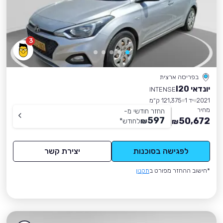
3
בפריסה ארצית
יונדאי I20
INTENSE
2021
יד 1
121,375 ק״מ
מחיר
החזר חודשי מ-
597
50,672
₪
לחודש
*
₪
לפגישה בסוכנות
יצירת קשר
*חישוב ההחזר מפורט ב
תקנון