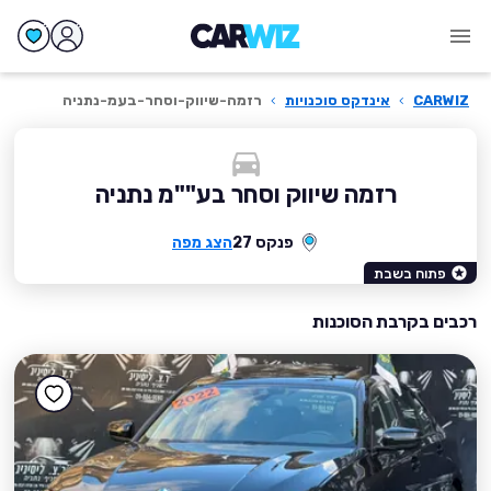
CARWIZ
›
אינדקס סוכנויות
›
רזמה-שיווק-וסחר-בעמ-נתניה
רזמה שיווק וסחר בע""מ נתניה
פנקס 27
הצג מפה
פתוח בשבת
רכבים בקרבת הסוכנות