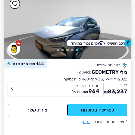
4
רכב חשמלי
ק״מ נמוך במיוחד
144 צפו ברכב זה
בפריסה ארצית
גילי GEOMETRY
460PRO
2022
יד 1
38,179 ק״מ
460 טווח נסיעה
מחיר
החזר חודשי מ-
964
83,237
₪
לחודש
*
₪
לפגישה בסוכנות
יצירת קשר
*חישוב ההחזר מפורט ב
תקנון