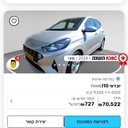
2024
מיני
3
בפריסה ארצית
יונדאי I10
PRIME
2023
יד 1
11,335 ק״מ
מחיר
החזר חודשי מ-
727
70,522
₪
לחודש
*
₪
לפגישה בסוכנות
יצירת קשר