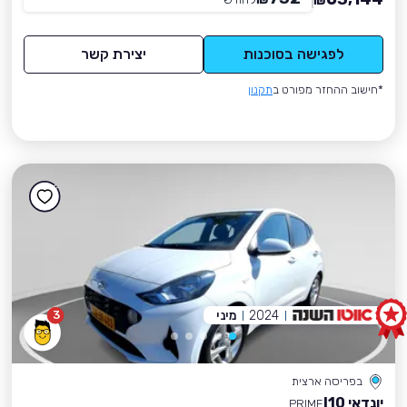
₪
לפגישה בסוכנות
יצירת קשר
*חישוב ההחזר מפורט ב
תקנון
2024
מיני
3
בפריסה ארצית
יונדאי I10
PRIME