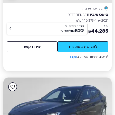
בפריסה ארצית
סיאט איביזה
REFERENCE
2021
יד 1
146,379 ק״מ
מחיר
החזר חודשי מ-
522
44,285
₪
לחודש
*
₪
לפגישה בסוכנות
יצירת קשר
*חישוב ההחזר מפורט ב
תקנון