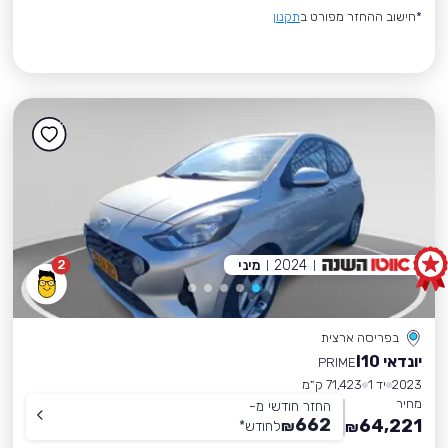
*חישוב ההחזר מפורט ב
תקנון
2024
מיני
2
בפריסה ארצית
יונדאי I10
PRIME
2023
יד 1
71,423 ק״מ
מחיר
החזר חודשי מ-
662
64,221
₪
לחודש
*
₪