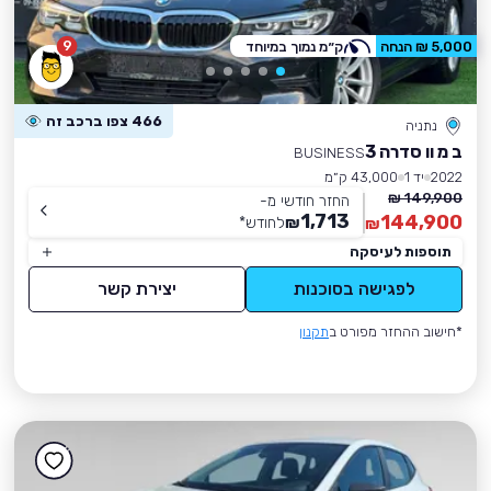
9
5,000 ₪ הנחה
ק״מ נמוך במיוחד
466 צפו ברכב זה
נתניה
ב מ וו סדרה 3
BUSINESS
2022
יד 1
43,000 ק״מ
149,900 ₪
החזר חודשי מ-
1,713
144,900
₪
לחודש
*
₪
תוספות לעיסקה
לפגישה בסוכנות
יצירת קשר
*חישוב ההחזר מפורט ב
תקנון