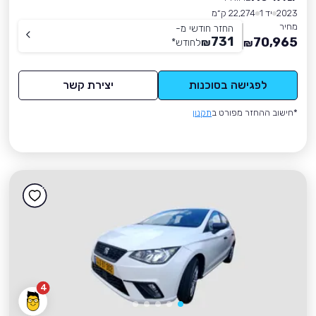
2023
יד 1
22,274 ק״מ
מחיר
החזר חודשי מ-
731
70,965
₪
לחודש
*
₪
לפגישה בסוכנות
יצירת קשר
*חישוב ההחזר מפורט ב
תקנון
4