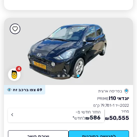
4
69 צפו ברכב זה
בפריסה ארצית
יונדאי I10
PRIME
2022
יד 1
79,781 ק״מ
מחיר
החזר חודשי מ-
586
50,555
₪
לחודש
*
₪
לפגישה בסוכנות
יצירת קשר