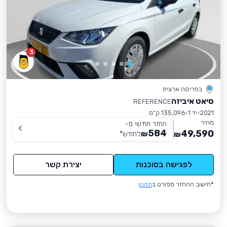
3
בפריסה ארצית
סיאט איביזה
REFERENCE
2021
יד 1
135,096 ק״מ
מחיר
החזר חודשי מ-
584
49,590
₪
לחודש
*
₪
לפגישה בסוכנות
יצירת קשר
*חישוב ההחזר מפורט ב
תקנון