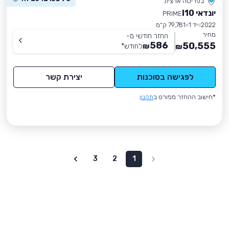
בפריסה ארצית
יונדאי I10
PRIME
2022
יד 1
79,781 ק״מ
מחיר
החזר חודשי מ-
586
50,555
₪
לחודש
*
₪
לפגישה בסוכנות
יצירת קשר
*חישוב ההחזר מפורט ב
תקנון
3
2
1