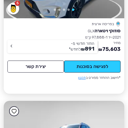
5
בפריסה ארצית
סוזוקי ויטארה
GLX
2021
יד 1
97,888 ק״מ
מחיר
החזר חודשי מ-
891
75,603
₪
לחודש
*
₪
לפגישה בסוכנות
יצירת קשר
*חישוב ההחזר מפורט ב
תקנון