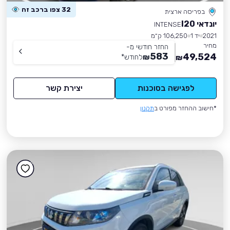
32 צפו ברכב זה
בפריסה ארצית
יונדאי I20
INTENSE
2021
יד 1
106,250 ק״מ
מחיר
החזר חודשי מ-
583
49,524
₪
לחודש
*
₪
לפגישה בסוכנות
יצירת קשר
*חישוב ההחזר מפורט ב
תקנון