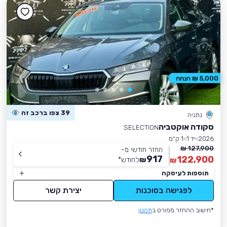
5,000 ₪ הנחה
39 צפו ברכב זה
נתניה
סקודה אוקטביה
SELECTION
2026
יד 1
1 ק״מ
127,900 ₪
החזר חודשי מ-
917
122,900
₪
לחודש
*
₪
תוספות לעיסקה
לפגישה בסוכנות
יצירת קשר
*חישוב ההחזר מפורט ב
תקנון