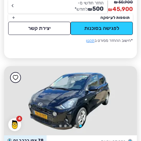
50,900 ₪
החזר חודשי מ-
500
45,900
₪
לחודש
*
₪
תוספות לעיסקה
לפגישה בסוכנות
יצירת קשר
*חישוב ההחזר מפורט ב
תקנון
4
78 צפו ברכב זה