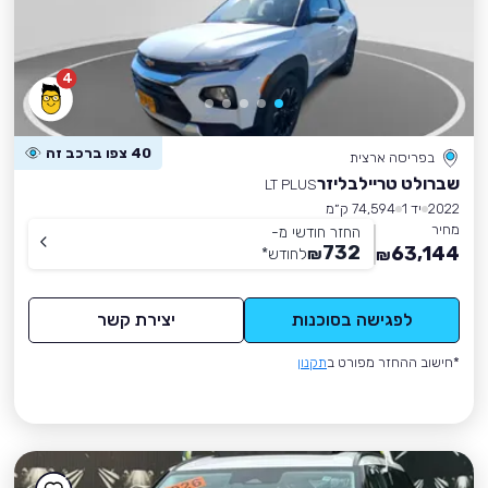
4
40 צפו ברכב זה
בפריסה ארצית
שברולט טריילבליזר
LT PLUS
2022
יד 1
74,594 ק״מ
מחיר
החזר חודשי מ-
732
63,144
₪
לחודש
*
₪
לפגישה בסוכנות
יצירת קשר
*חישוב ההחזר מפורט ב
תקנון