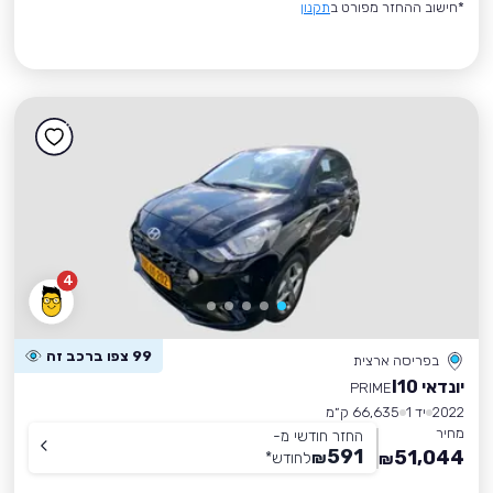
*חישוב ההחזר מפורט ב
תקנון
4
99 צפו ברכב זה
בפריסה ארצית
יונדאי I10
PRIME
2022
יד 1
66,635 ק״מ
מחיר
החזר חודשי מ-
591
51,044
₪
לחודש
*
₪