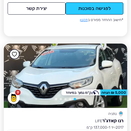
לפגישה בסוכנות
יצירת קשר
*חישוב ההחזר מפורט ב
תקנון
9
5,000 ₪ הנחה
ק״מ נמוך במיוחד
נתניה
רנו קאדג'ר
LIFE
2017
יד 1
137,000 ק״מ