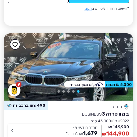
*חישוב ההחזר מפורט ב
תקנון
9
5,000 ₪ הנחה
ק״מ נמוך במיוחד
490 צפו ברכב זה
נתניה
ב מ וו סדרה 3
BUSINESS
2022
יד 1
43,000 ק״מ
149,900 ₪
החזר חודשי מ-
1,679
144,900
₪
לחודש
*
₪