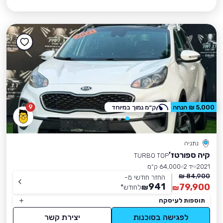
9
5,000 ₪ הנחה
ק״מ נמוך במיוחד
נתניה
קיה ספורטז'
TURBO TOP
2021
יד 2
64,000 ק״מ
84,900 ₪
החזר חודשי מ-
941
79,900
₪
לחודש
*
₪
תוספות לעיסקה
לפגישה בסוכנות
יצירת קשר