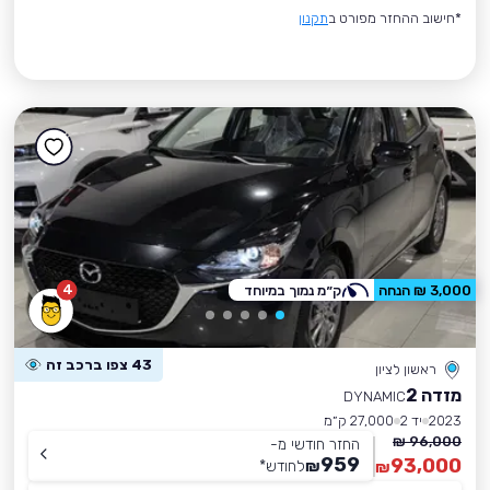
*חישוב ההחזר מפורט ב
תקנון
4
3,000 ₪ הנחה
ק״מ נמוך במיוחד
43 צפו ברכב זה
ראשון לציון
מזדה 2
DYNAMIC
2023
יד 2
27,000 ק״מ
96,000 ₪
החזר חודשי מ-
959
93,000
₪
לחודש
*
₪