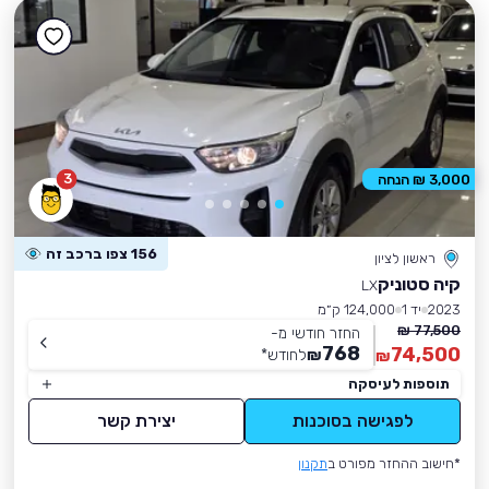
3
3,000 ₪ הנחה
156 צפו ברכב זה
ראשון לציון
קיה סטוניק
LX
2023
יד 1
124,000 ק״מ
77,500 ₪
החזר חודשי מ-
768
74,500
₪
לחודש
*
₪
תוספות לעיסקה
לפגישה בסוכנות
יצירת קשר
*חישוב ההחזר מפורט ב
תקנון