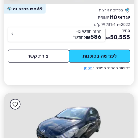
69 צפו ברכב זה
בפריסה ארצית
יונדאי I10
PRIME
2022
יד 1
79,781 ק״מ
מחיר
החזר חודשי מ-
586
50,555
₪
לחודש
*
₪
לפגישה בסוכנות
יצירת קשר
*חישוב ההחזר מפורט ב
תקנון