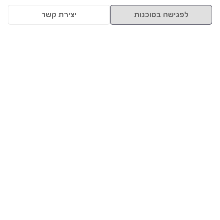
לפגישה בסוכנות
יצירת קשר
למעלה
רכבים
מי אנחנו
סננים מומלצים
מסחריות
מגזין
תקנון
משאיות
אינדקס סוכנויות
נגישות
בדיקת מימון
שאלות ותשובות
מדיניות פרטיות
טרייד אין
אבטחת מידע
מחקר