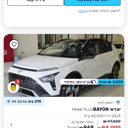
*חישוב ההחזר מפורט ב
תקנון
3
3,000 ₪ הנחה
ק״מ נמוך במיוחד
210 צפו ברכב זה
ראשון לציון
יונדאי BAYON
PRIME PLUS
2023
יד 1
40,000 ק״מ
97,000 ₪
החזר חודשי מ-
969
94,000
₪
לחודש
*