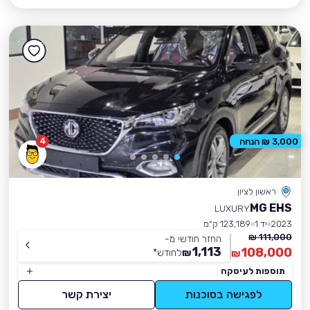
4
3,000 ₪ הנחה
ראשון לציון
MG EHS
LUXURY
2023
יד 1
123,189 ק״מ
111,000 ₪
החזר חודשי מ-
1,113
108,000
₪
לחודש
*
₪
תוספות לעיסקה
לפגישה בסוכנות
יצירת קשר