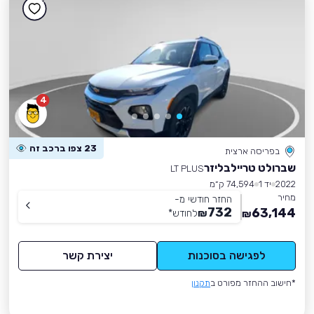
4
23 צפו ברכב זה
בפריסה ארצית
שברולט טריילבליזר
LT PLUS
2022
יד 1
74,594 ק״מ
מחיר
החזר חודשי מ-
732
63,144
₪
לחודש
*
₪
לפגישה בסוכנות
יצירת קשר
*חישוב ההחזר מפורט ב
תקנון