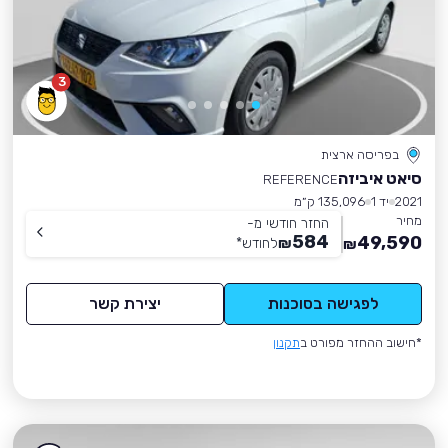
3
בפריסה ארצית
סיאט איביזה
REFERENCE
2021
יד 1
135,096 ק״מ
מחיר
החזר חודשי מ-
584
49,590
₪
לחודש
*
₪
לפגישה בסוכנות
יצירת קשר
*חישוב ההחזר מפורט ב
תקנון