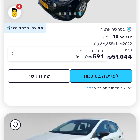
4
88 צפו ברכב זה
בפריסה ארצית
יונדאי I10
PRIME
2022
יד 1
66,635 ק״מ
מחיר
החזר חודשי מ-
591
51,044
₪
לחודש
*
₪
לפגישה בסוכנות
יצירת קשר
*חישוב ההחזר מפורט ב
תקנון