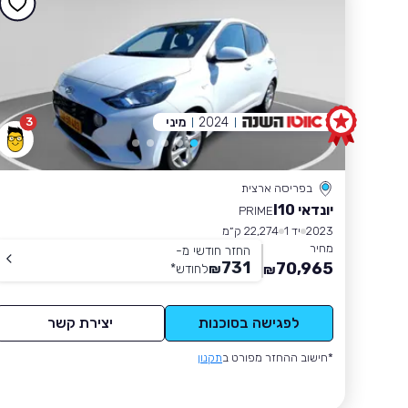
2024
מיני
3
בפריסה ארצית
יונדאי I10
PRIME
2023
יד 1
22,274 ק״מ
מחיר
החזר חודשי מ-
731
70,965
₪
לחודש
*
₪
לפגישה בסוכנות
יצירת קשר
*חישוב ההחזר מפורט ב
תקנון