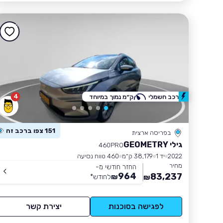
4
רכב חשמלי
ק״מ נמוך במיוחד
151 צפו ברכב זה
בפריסה ארצית
גילי GEOMETRY
460PRO
2022
יד 1
38,179 ק״מ
460 טווח נסיעה
מחיר
החזר חודשי מ-
964
83,237
₪
לחודש
*
₪
לפגישה בסוכנות
יצירת קשר