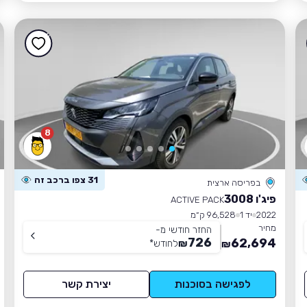
8
31 צפו ברכב זה
בפריסה ארצית
פיג'ו 3008
ACTIVE PACK
2022
יד 1
96,528 ק״מ
מחיר
החזר חודשי מ-
726
62,694
₪
לחודש
*
₪
לפגישה בסוכנות
יצירת קשר