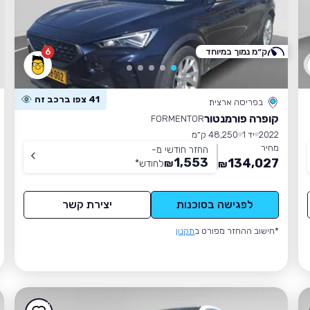
ק״מ נמוך במיוחד
6
41 צפו ברכב זה
בפריסה ארצית
קופרה פורמנטור
FORMENTOR
2022
יד 1
48,250 ק״מ
מחיר
החזר חודשי מ-
1,553
134,027
₪
לחודש
*
₪
לפגישה בסוכנות
יצירת קשר
*חישוב ההחזר מפורט ב
תקנון