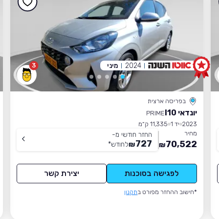
2024
מיני
3
בפריסה ארצית
יונדאי I10
PRIME
2023
יד 1
11,335 ק״מ
מחיר
החזר חודשי מ-
727
70,522
₪
לחודש
*
₪
לפגישה בסוכנות
יצירת קשר
*חישוב ההחזר מפורט ב
תקנון