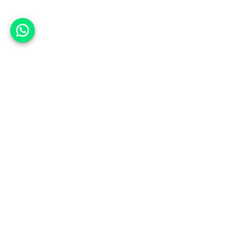
אפשר לעזור?
אנחנו ב-CARWIZ נעזור לך
להתחדש בקלות ובנוחות ברכב יד
שנייה בהתאמה אישית מתוך אלפי
רכבים וממאות סוכנויות רכב מובילות
באמצעות ממשק חדשני וידידותי
שפיתחנו, ובעזרת האלגוריתם החכם
והמהפכני שלנו.