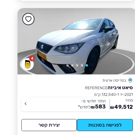
4
בפריסה ארצית
סיאט איביזה
REFERENCE
2021
יד 1
132,540 ק״מ
מחיר
החזר חודשי מ-
583
49,512
₪
לחודש
*
₪
לפגישה בסוכנות
יצירת קשר