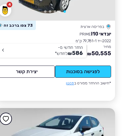
4
73 צפו ברכב זה
בפריסה ארצית
יונדאי I10
PRIME
2022
יד 1
79,781 ק״מ
מחיר
החזר חודשי מ-
586
50,555
₪
לחודש
*
₪
לפגישה בסוכנות
יצירת קשר
*חישוב ההחזר מפורט ב
תקנון