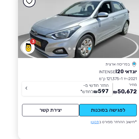
3
בפריסה ארצית
יונדאי I20
INTENSE
2021
יד 1
121,375 ק״מ
מחיר
החזר חודשי מ-
597
50,672
₪
לחודש
*
₪
לפגישה בסוכנות
יצירת קשר
*חישוב ההחזר מפורט ב
תקנון