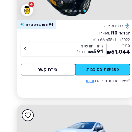
4
91 צפו ברכב זה
בפריסה ארצית
יונדאי I10
PRIME
2022
יד 1
66,635 ק״מ
מחיר
החזר חודשי מ-
591
51,044
₪
לחודש
*
₪
לפגישה בסוכנות
יצירת קשר
*חישוב ההחזר מפורט ב
תקנון