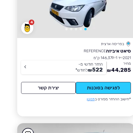
4
בפריסה ארצית
סיאט איביזה
REFERENCE
2021
יד 1
146,379 ק״מ
מחיר
החזר חודשי מ-
522
44,285
₪
לחודש
*
₪
לפגישה בסוכנות
יצירת קשר
*חישוב ההחזר מפורט ב
תקנון