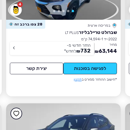
4
28 צפו ברכב זה
בפריסה ארצית
שברולט טריילבליזר
LT PLUS
2022
יד 1
74,594 ק״מ
מחיר
החזר חודשי מ-
732
63,144
₪
לחודש
*
₪
לפגישה בסוכנות
יצירת קשר
*חישוב ההחזר מפורט ב
תקנון