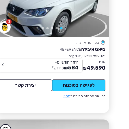
3
בפריסה ארצית
סיאט איביזה
REFERENCE
2021
יד 1
135,096 ק״מ
מחיר
החזר חודשי מ-
584
49,590
₪
לחודש
*
₪
לפגישה בסוכנות
יצירת קשר
*חישוב ההחזר מפורט ב
תקנון