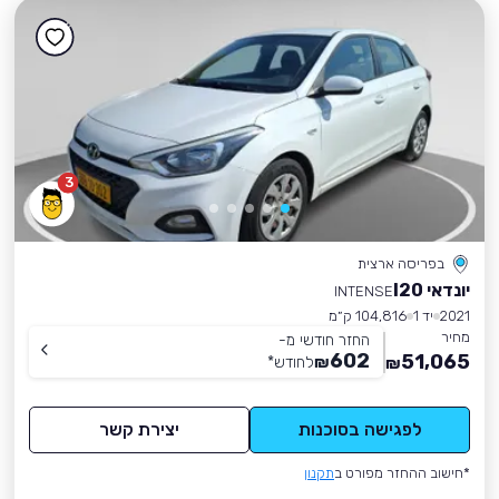
3
בפריסה ארצית
יונדאי I20
INTENSE
2021
יד 1
104,816 ק״מ
מחיר
החזר חודשי מ-
602
51,065
₪
לחודש
*
₪
לפגישה בסוכנות
יצירת קשר
*חישוב ההחזר מפורט ב
תקנון