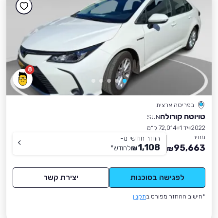
8
בפריסה ארצית
טויוטה קורולה
SUN
2022
יד 1
72,014 ק״מ
מחיר
החזר חודשי מ-
1,108
95,663
₪
לחודש
*
₪
לפגישה בסוכנות
יצירת קשר
*חישוב ההחזר מפורט ב
תקנון