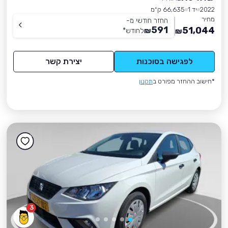
2022
יד 1
66,635 ק״מ
מחיר
החזר חודשי מ-
591
51,044
₪
לחודש
*
₪
לפגישה בסוכנות
יצירת קשר
*חישוב ההחזר מפורט ב
תקנון
3