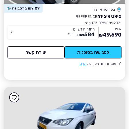
29 צפו ברכב זה
בפריסה ארצית
סיאט איביזה
REFERENCE
2021
יד 1
135,096 ק״מ
מחיר
החזר חודשי מ-
584
49,590
₪
לחודש
*
₪
לפגישה בסוכנות
יצירת קשר
*חישוב ההחזר מפורט ב
תקנון