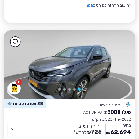
*חישוב ההחזר מפורט ב
תקנון
8
38 צפו ברכב זה
בפריסה ארצית
פיג'ו 3008
ACTIVE PACK
2022
יד 1
96,528 ק״מ
מחיר
החזר חודשי מ-
726
62,694
₪
לחודש
*
₪