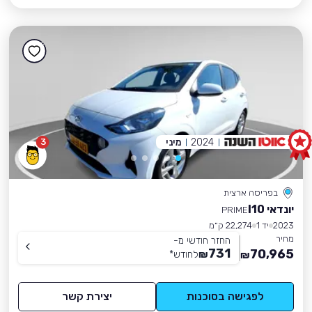
2024
מיני
3
בפריסה ארצית
יונדאי I10
PRIME
2023
יד 1
22,274 ק״מ
מחיר
החזר חודשי מ-
731
70,965
₪
לחודש
*
₪
לפגישה בסוכנות
יצירת קשר