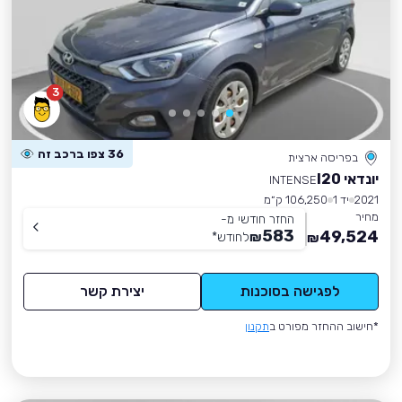
3
36 צפו ברכב זה
בפריסה ארצית
יונדאי I20
INTENSE
2021
יד 1
106,250 ק״מ
מחיר
החזר חודשי מ-
583
49,524
₪
לחודש
*
₪
לפגישה בסוכנות
יצירת קשר
*חישוב ההחזר מפורט ב
תקנון