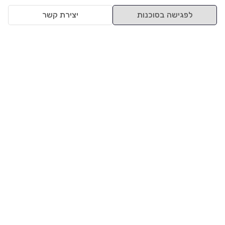
לפגישה בסוכנות
יצירת קשר
למעלה
רכבים
מי אנחנו
סננים מומלצים
מסחריות
מגזין
תקנון
משאיות
אינדקס סוכנויות
נגישות
בדיקת מימון
שאלות ותשובות
מדיניות פרטיות
טרייד אין
אבטחת מידע
מחקר