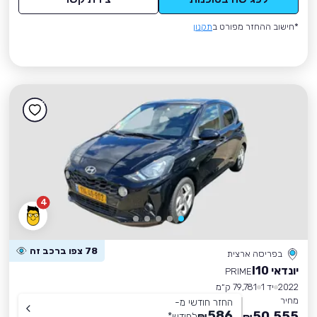
*חישוב ההחזר מפורט ב
תקנון
4
78 צפו ברכב זה
בפריסה ארצית
יונדאי I10
PRIME
2022
יד 1
79,781 ק״מ
מחיר
החזר חודשי מ-
586
50,555
₪
לחודש
*