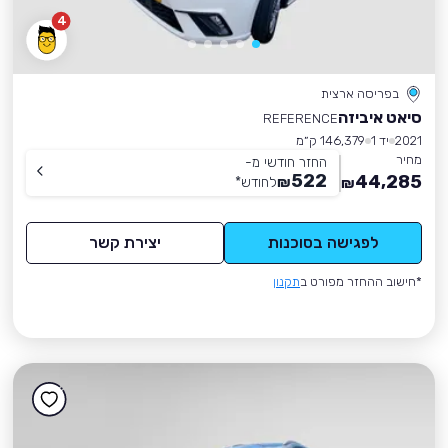
4
בפריסה ארצית
סיאט איביזה
REFERENCE
2021
יד 1
146,379 ק״מ
מחיר
החזר חודשי מ-
522
44,285
₪
לחודש
*
₪
לפגישה בסוכנות
יצירת קשר
*חישוב ההחזר מפורט ב
תקנון