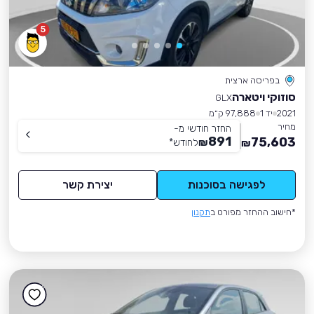
5
בפריסה ארצית
סוזוקי ויטארה
GLX
2021
יד 1
97,888 ק״מ
מחיר
החזר חודשי מ-
891
75,603
₪
לחודש
*
₪
לפגישה בסוכנות
יצירת קשר
*חישוב ההחזר מפורט ב
תקנון