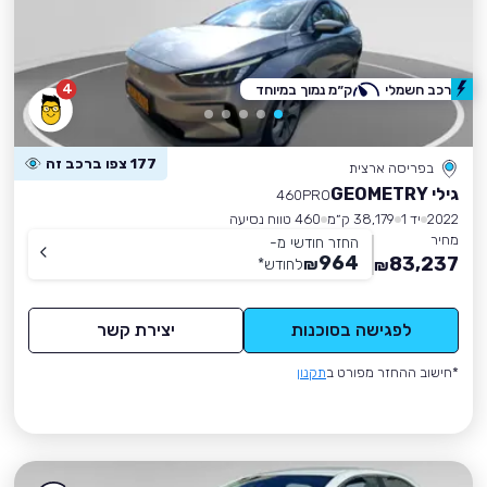
4
רכב חשמלי
ק״מ נמוך במיוחד
177 צפו ברכב זה
בפריסה ארצית
גילי GEOMETRY
460PRO
2022
יד 1
38,179 ק״מ
460 טווח נסיעה
מחיר
החזר חודשי מ-
964
83,237
₪
לחודש
*
₪
לפגישה בסוכנות
יצירת קשר
*חישוב ההחזר מפורט ב
תקנון