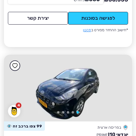
₪
לפגישה בסוכנות
יצירת קשר
*חישוב ההחזר מפורט ב
תקנון
4
99 צפו ברכב זה
בפריסה ארצית
יונדאי I10
PRIME