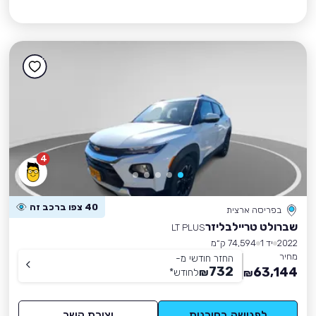
4
40 צפו ברכב זה
בפריסה ארצית
שברולט טריילבליזר
LT PLUS
2022
יד 1
74,594 ק״מ
מחיר
החזר חודשי מ-
732
63,144
₪
לחודש
*
₪
לפגישה בסוכנות
יצירת קשר