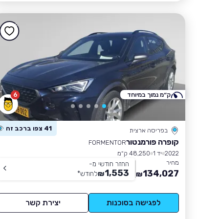
ק״מ נמוך במיוחד
6
41 צפו ברכב זה
בפריסה ארצית
קופרה פורמנטור
FORMENTOR
2022
יד 1
48,250 ק״מ
מחיר
החזר חודשי מ-
1,553
134,027
₪
לחודש
*
₪
לפגישה בסוכנות
יצירת קשר