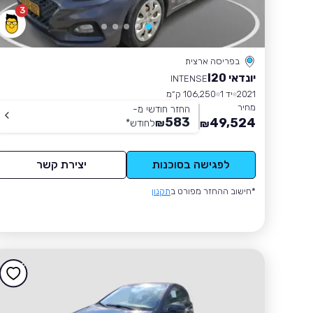
3
בפריסה ארצית
יונדאי I20
INTENSE
2021
יד 1
106,250 ק״מ
מחיר
החזר חודשי מ-
583
49,524
₪
לחודש
*
₪
לפגישה בסוכנות
יצירת קשר
*חישוב ההחזר מפורט ב
תקנון