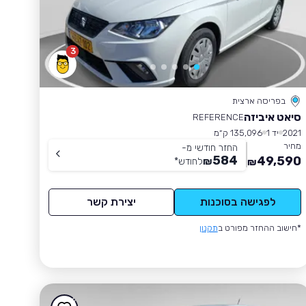
3
בפריסה ארצית
סיאט איביזה
REFERENCE
2021
יד 1
135,096 ק״מ
מחיר
החזר חודשי מ-
584
49,590
₪
לחודש
*
₪
לפגישה בסוכנות
יצירת קשר
*חישוב ההחזר מפורט ב
תקנון