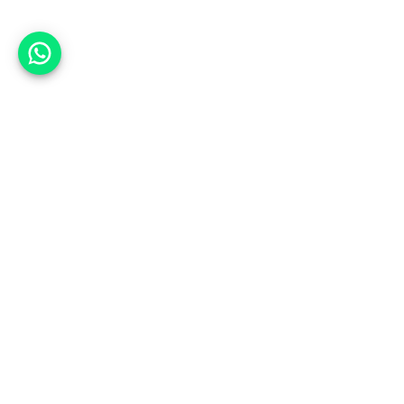
אפשר לעזור?
אנחנו ב-CARWIZ נעזור לך
להתחדש בקלות ובנוחות ברכב יד
שנייה בהתאמה אישית מתוך אלפי
רכבים וממאות סוכנויות רכב מובילות
באמצעות ממשק חדשני וידידותי
שפיתחנו, ובעזרת האלגוריתם החכם
והמהפכני שלנו.