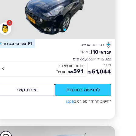
4
91 צפו ברכב זה
בפריסה ארצית
יונדאי I10
PRIME
2022
יד 1
66,635 ק״מ
מחיר
החזר חודשי מ-
591
51,044
₪
לחודש
*
₪
לפגישה בסוכנות
יצירת קשר
*חישוב ההחזר מפורט ב
תקנון