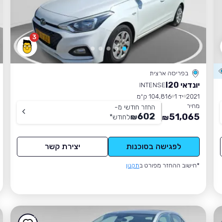
3
בפריסה ארצית
יונדאי I20
INTENSE
2021
יד 1
104,816 ק״מ
מחיר
החזר חודשי מ-
602
51,065
₪
לחודש
*
₪
לפגישה בסוכנות
יצירת קשר
*חישוב ההחזר מפורט ב
תקנון