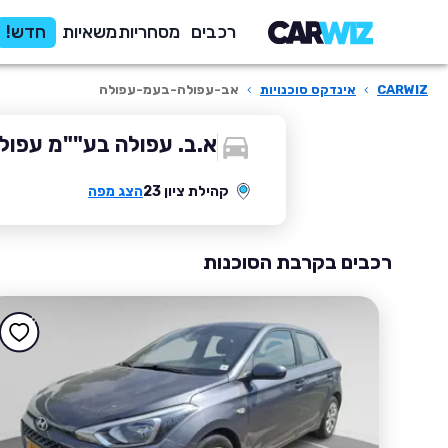
רכבים
מסחריות
משאיות
חדש!
CARWIZ
›
אינדקס סוכנויות
›
אב-עפולה-בעמ-עפולה
א.ב. עפולה בע""מ עפול
קהילת ציון 23
הצג מפה
רכבים בקרבת הסוכנות