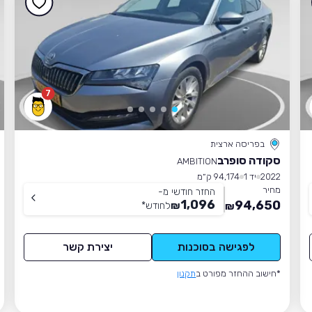
7
בפריסה ארצית
סקודה סופרב
AMBITION
2022
יד 1
94,174 ק״מ
מחיר
החזר חודשי מ-
1,096
94,650
₪
לחודש
*
₪
לפגישה בסוכנות
יצירת קשר
*חישוב ההחזר מפורט ב
תקנון