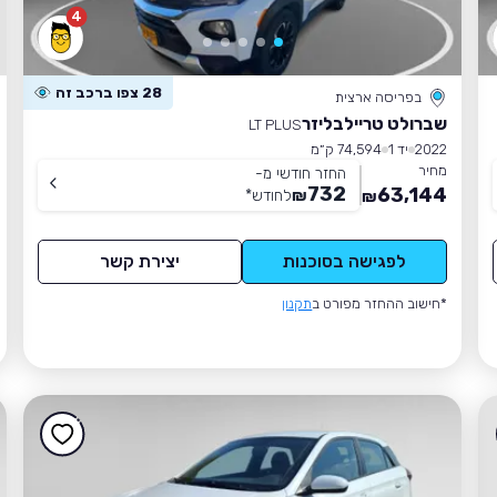
4
28 צפו ברכב זה
בפריסה ארצית
שברולט טריילבליזר
LT PLUS
2022
יד 1
74,594 ק״מ
מחיר
החזר חודשי מ-
732
63,144
₪
לחודש
*
₪
לפגישה בסוכנות
יצירת קשר
*חישוב ההחזר מפורט ב
תקנון