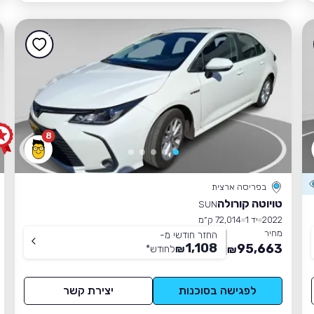
8
בפריסה ארצית
טויוטה קורולה
SUN
2022
יד 1
72,014 ק״מ
מחיר
החזר חודשי מ-
1,108
95,663
₪
לחודש
*
₪
לפגישה בסוכנות
יצירת קשר