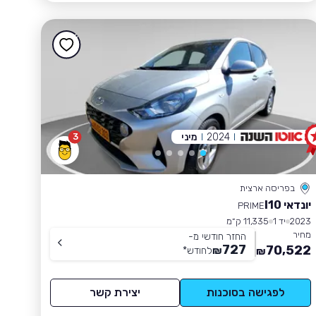
2024
מיני
3
בפריסה ארצית
יונדאי I10
PRIME
2023
יד 1
11,335 ק״מ
מחיר
החזר חודשי מ-
727
70,522
₪
לחודש
*
₪
לפגישה בסוכנות
יצירת קשר