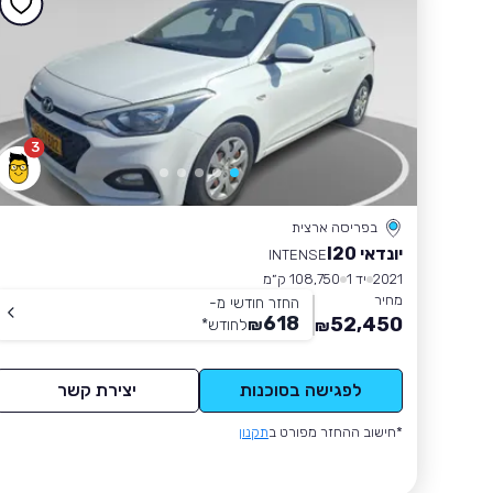
3
בפריסה ארצית
יונדאי I20
INTENSE
2021
יד 1
108,750 ק״מ
מחיר
החזר חודשי מ-
618
52,450
₪
לחודש
*
₪
לפגישה בסוכנות
יצירת קשר
*חישוב ההחזר מפורט ב
תקנון