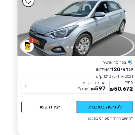
3
בפריסה ארצית
יונדאי I20
INTENSE
2021
יד 1
121,375 ק״מ
מחיר
החזר חודשי מ-
597
50,672
₪
לחודש
*
₪
לפגישה בסוכנות
יצירת קשר
*חישוב ההחזר מפורט ב
תקנון