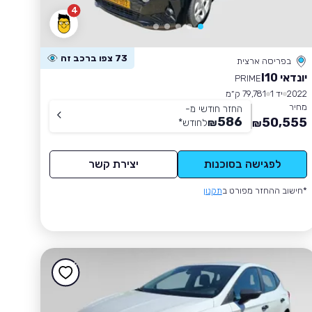
4
73 צפו ברכב זה
בפריסה ארצית
יונדאי I10
PRIME
2022
יד 1
79,781 ק״מ
מחיר
החזר חודשי מ-
586
50,555
₪
לחודש
*
₪
לפגישה בסוכנות
יצירת קשר
*חישוב ההחזר מפורט ב
תקנון