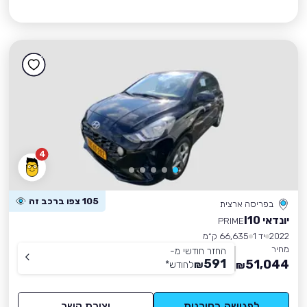
4
105 צפו ברכב זה
בפריסה ארצית
יונדאי I10
PRIME
2022
יד 1
66,635 ק״מ
מחיר
החזר חודשי מ-
591
51,044
₪
לחודש
*
₪
לפגישה בסוכנות
יצירת קשר