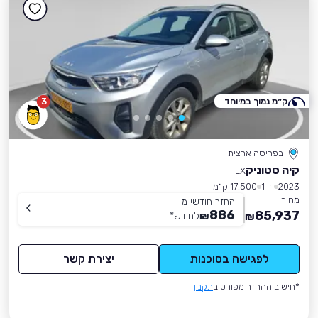
ק״מ נמוך במיוחד
3
בפריסה ארצית
קיה סטוניק
LX
2023
יד 1
17,500 ק״מ
מחיר
החזר חודשי מ-
886
85,937
₪
לחודש
*
₪
לפגישה בסוכנות
יצירת קשר
*חישוב ההחזר מפורט ב
תקנון