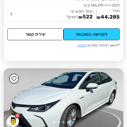
2021
יד 1
146,379 ק״מ
מחיר
החזר חודשי מ-
522
44,285
₪
לחודש
*
₪
לפגישה בסוכנות
יצירת קשר
*חישוב ההחזר מפורט ב
תקנון
8