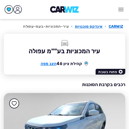
CARWIZ
›
אינדקס סוכנויות
›
עיר-המכוניות-בעמ-עפולה
עיר המכוניות בע""מ עפולה
קהילת ציון 46
הצג מפה
פתוח בשבת
רכבים בקרבת הסוכנות