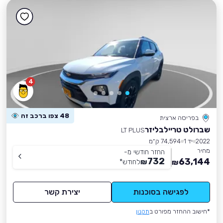
4
48 צפו ברכב זה
בפריסה ארצית
שברולט טריילבליזר
LT PLUS
2022
יד 1
74,594 ק״מ
מחיר
החזר חודשי מ-
732
63,144
₪
לחודש
*
₪
לפגישה בסוכנות
יצירת קשר
*חישוב ההחזר מפורט ב
תקנון