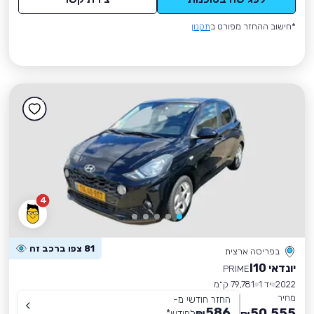
*חישוב ההחזר מפורט ב
תקנון
4
81 צפו ברכב זה
בפריסה ארצית
יונדאי I10
PRIME
2022
יד 1
79,781 ק״מ
מחיר
החזר חודשי מ-
586
50,555
₪
לחודש
*