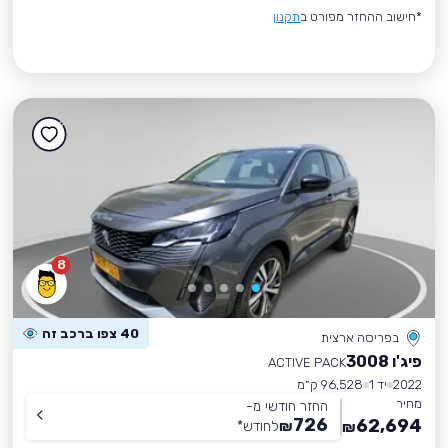
*חישוב ההחזר מפורט ב
תקנון
8
40 צפו ברכב זה
בפריסה ארצית
פיג'ו 3008
ACTIVE PACK
2022
יד 1
96,528 ק״מ
מחיר
החזר חודשי מ-
726
62,694
₪
לחודש
*
₪