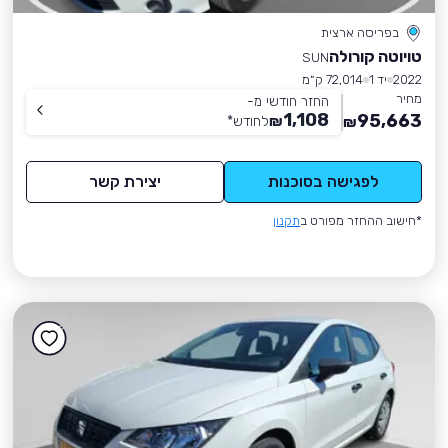
בפריסה ארצית
טויוטה קורולה
SUN
2022
יד 1
72,014 ק״מ
מחיר
החזר חודשי מ-
1,108
95,663
₪
לחודש
*
₪
לפגישה בסוכנות
יצירת קשר
*חישוב ההחזר מפורט ב
תקנון