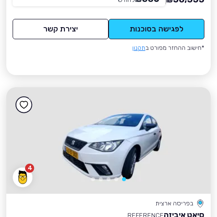
₪
לפגישה בסוכנות
יצירת קשר
*חישוב ההחזר מפורט ב
תקנון
4
בפריסה ארצית
סיאט איביזה
REFERENCE