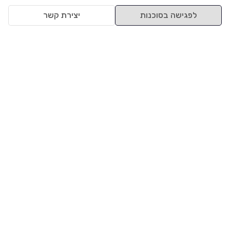
לפגישה בסוכנות
יצירת קשר
למעלה
רכבים
מי אנחנו
סננים מומלצים
מסחריות
מגזין
תקנון
משאיות
אינדקס סוכנויות
נגישות
בדיקת מימון
שאלות ותשובות
מדיניות פרטיות
טרייד אין
אבטחת מידע
מחקר