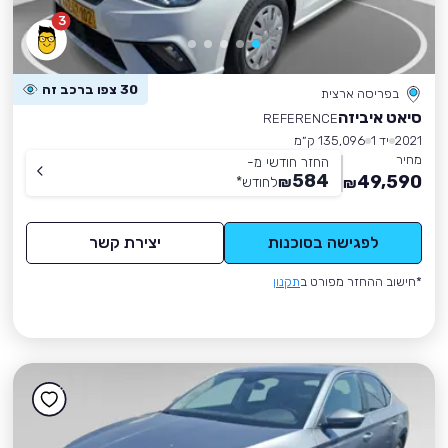
3
30 צפו ברכב זה
בפריסה ארצית
סיאט איביזה
REFERENCE
2021
יד 1
135,096 ק״מ
מחיר
החזר חודשי מ-
584
49,590
₪
לחודש
*
₪
לפגישה בסוכנות
יצירת קשר
*חישוב ההחזר מפורט ב
תקנון