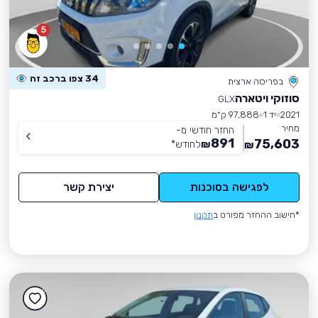
5
34 צפו ברכב זה
בפריסה ארצית
סוזוקי ויטארה
GLX
2021
יד 1
97,888 ק״מ
מחיר
החזר חודשי מ-
891
75,603
₪
לחודש
*
₪
לפגישה בסוכנות
יצירת קשר
*חישוב ההחזר מפורט ב
תקנון