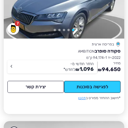
7
בפריסה ארצית
סקודה סופרב
AMBITION
2022
יד 1
94,174 ק״מ
מחיר
החזר חודשי מ-
1,096
94,650
₪
לחודש
*
₪
לפגישה בסוכנות
יצירת קשר
*חישוב ההחזר מפורט ב
תקנון