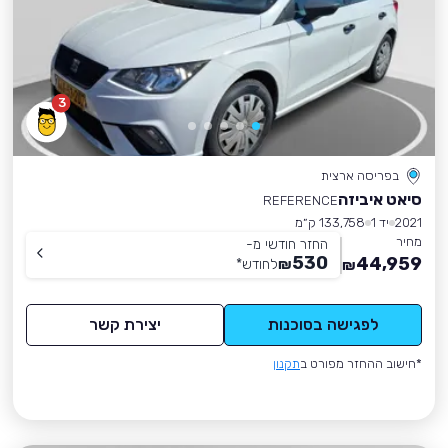
3
בפריסה ארצית
סיאט איביזה
REFERENCE
2021
יד 1
133,758 ק״מ
מחיר
החזר חודשי מ-
530
44,959
₪
לחודש
*
₪
לפגישה בסוכנות
יצירת קשר
*חישוב ההחזר מפורט ב
תקנון