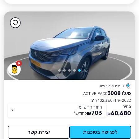
9
בפריסה ארצית
פיג'ו 3008
ACTIVE PACK
2022
יד 1
102,360 ק״מ
מחיר
החזר חודשי מ-
703
60,680
₪
לחודש
*
₪
לפגישה בסוכנות
יצירת קשר