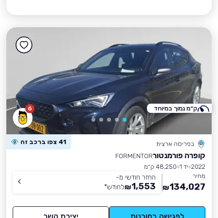
ק״מ נמוך במיוחד
6
41 צפו ברכב זה
בפריסה ארצית
קופרה פורמנטור
FORMENTOR
2022
יד 1
48,250 ק״מ
מחיר
החזר חודשי מ-
1,553
134,027
₪
לחודש
*
₪
לפגישה בסוכנות
יצירת קשר