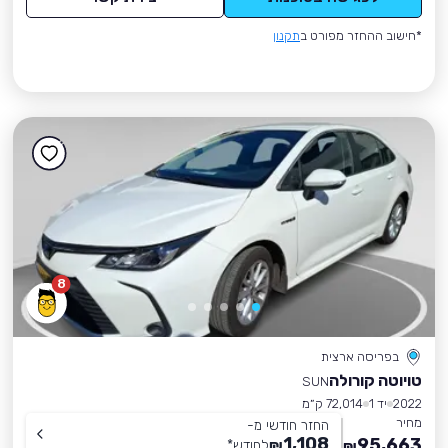
*חישוב ההחזר מפורט ב
תקנון
8
בפריסה ארצית
טויוטה קורולה
SUN
2022
יד 1
72,014 ק״מ
מחיר
החזר חודשי מ-
1,108
95,663
₪
לחודש
*
₪