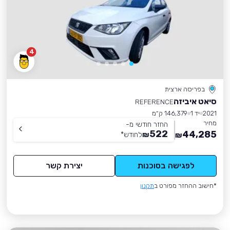
4
בפריסה ארצית
סיאט איביזה
REFERENCE
2021
יד 1
146,379 ק״מ
מחיר
החזר חודשי מ-
522
44,285
₪
לחודש
*
₪
לפגישה בסוכנות
יצירת קשר
*חישוב ההחזר מפורט ב
תקנון