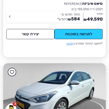
סיאט איביזה
REFERENCE
2021
יד 1
135,096 ק״מ
מחיר
החזר חודשי מ-
584
49,590
₪
לחודש
*
₪
לפגישה בסוכנות
יצירת קשר
*חישוב ההחזר מפורט ב
תקנון
3