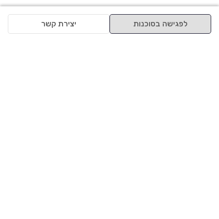
לפגישה בסוכנות
יצירת קשר
למעלה
רכבים
מי אנחנו
סננים מומלצים
מסחריות
מגזין
תקנון
משאיות
אינדקס סוכנויות
נגישות
בדיקת מימון
שאלות ותשובות
מדיניות פרטיות
טרייד אין
אבטחת מידע
מחקר