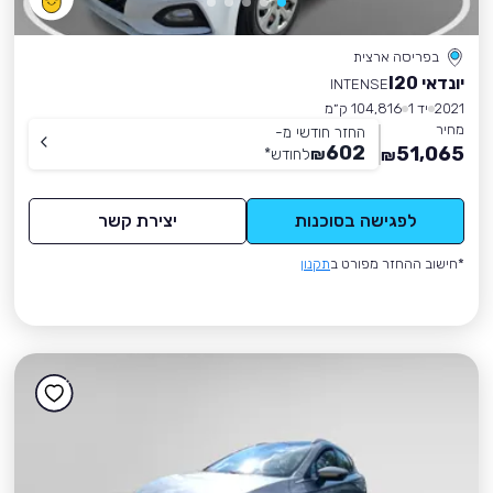
בפריסה ארצית
יונדאי I20
INTENSE
2021
יד 1
104,816 ק״מ
מחיר
החזר חודשי מ-
602
51,065
₪
לחודש
*
₪
לפגישה בסוכנות
יצירת קשר
*חישוב ההחזר מפורט ב
תקנון