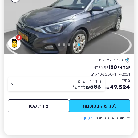
3
בפריסה ארצית
יונדאי I20
INTENSE
2021
יד 1
106,250 ק״מ
מחיר
החזר חודשי מ-
583
49,524
₪
לחודש
*
₪
לפגישה בסוכנות
יצירת קשר
*חישוב ההחזר מפורט ב
תקנון