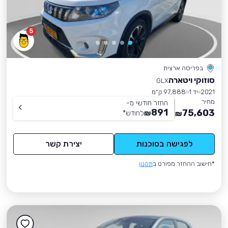
5
בפריסה ארצית
סוזוקי ויטארה
GLX
2021
יד 1
97,888 ק״מ
מחיר
החזר חודשי מ-
891
75,603
₪
לחודש
*
₪
לפגישה בסוכנות
יצירת קשר
*חישוב ההחזר מפורט ב
תקנון