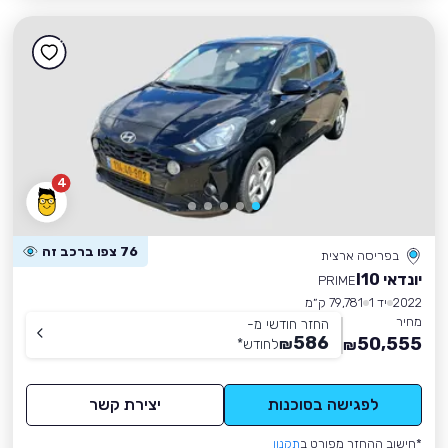
4
76 צפו ברכב זה
בפריסה ארצית
יונדאי I10
PRIME
2022
יד 1
79,781 ק״מ
מחיר
החזר חודשי מ-
586
50,555
₪
לחודש
*
₪
לפגישה בסוכנות
יצירת קשר
*חישוב ההחזר מפורט ב
תקנון