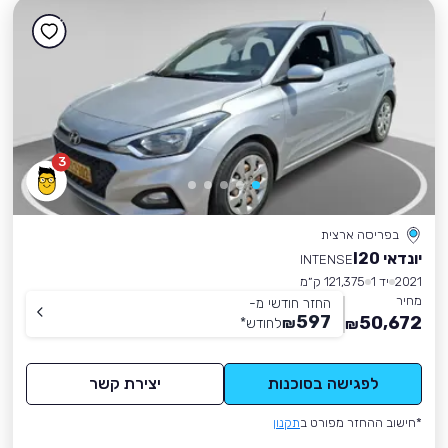
3
בפריסה ארצית
יונדאי I20
INTENSE
2021
יד 1
121,375 ק״מ
מחיר
החזר חודשי מ-
597
50,672
₪
לחודש
*
₪
לפגישה בסוכנות
יצירת קשר
*חישוב ההחזר מפורט ב
תקנון