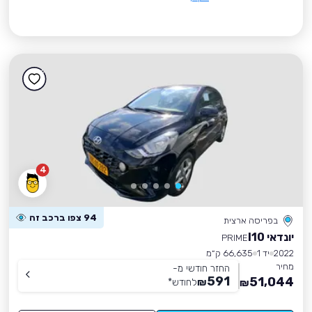
4
94 צפו ברכב זה
בפריסה ארצית
יונדאי I10
PRIME
2022
יד 1
66,635 ק״מ
מחיר
החזר חודשי מ-
591
51,044
₪
לחודש
*
₪