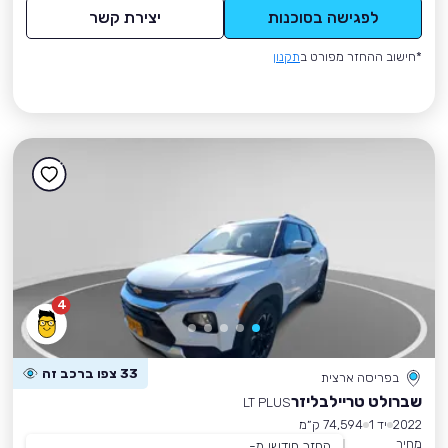
לפגישה בסוכנות
יצירת קשר
*חישוב ההחזר מפורט ב
תקנון
4
33 צפו ברכב זה
בפריסה ארצית
שברולט טריילבליזר
LT PLUS
2022
יד 1
74,594 ק״מ
מחיר
החזר חודשי מ-