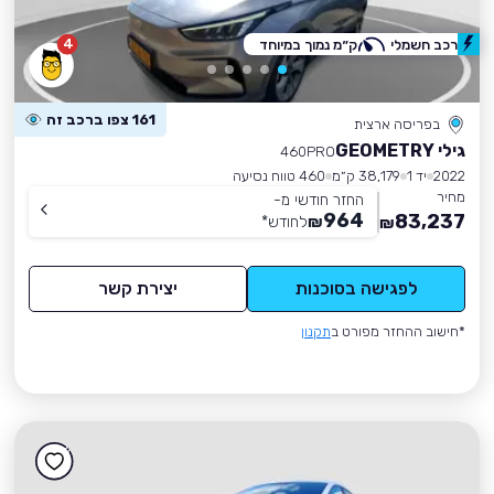
4
רכב חשמלי
ק״מ נמוך במיוחד
161 צפו ברכב זה
בפריסה ארצית
גילי GEOMETRY
460PRO
2022
יד 1
38,179 ק״מ
460 טווח נסיעה
מחיר
החזר חודשי מ-
964
83,237
₪
לחודש
*
₪
לפגישה בסוכנות
יצירת קשר
*חישוב ההחזר מפורט ב
תקנון