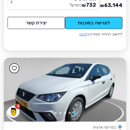
732
63,144
₪
לחודש
*
₪
לפגישה בסוכנות
יצירת קשר
*חישוב ההחזר מפורט ב
תקנון
3
בפריסה ארצית