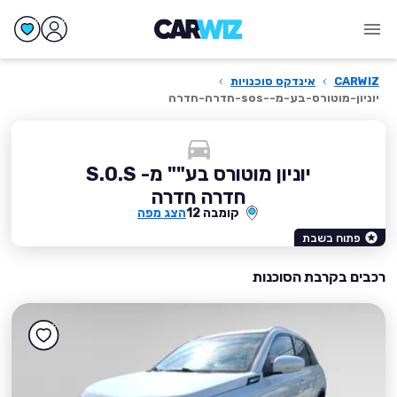
CARWIZ
›
אינדקס סוכנויות
›
יוניון-מוטורס-בע-מ--sos-חדרה-חדרה
יוניון מוטורס בע"" מ- S.O.S
חדרה חדרה
קומבה 12
הצג מפה
פתוח בשבת
רכבים בקרבת הסוכנות