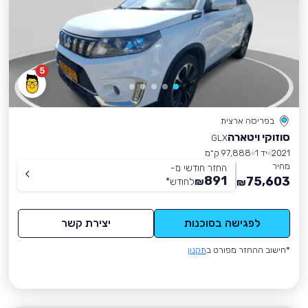
5
בפריסה ארצית
סוזוקי ויטארה
GLX
2021
יד 1
97,888 ק״מ
מחיר
החזר חודשי מ-
891
75,603
₪
לחודש
*
₪
לפגישה בסוכנות
יצירת קשר
*חישוב ההחזר מפורט ב
תקנון