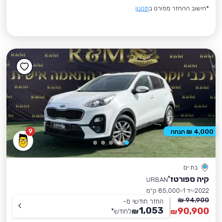
*חישוב ההחזר מפורט ב
תקנון
9
4,000 ₪ הנחה
בת ים
קיה ספורטז'
URBAN
2022
יד 1
85,000 ק״מ
94,900 ₪
החזר חודשי מ-
1,053
90,900
₪
לחודש
*
₪