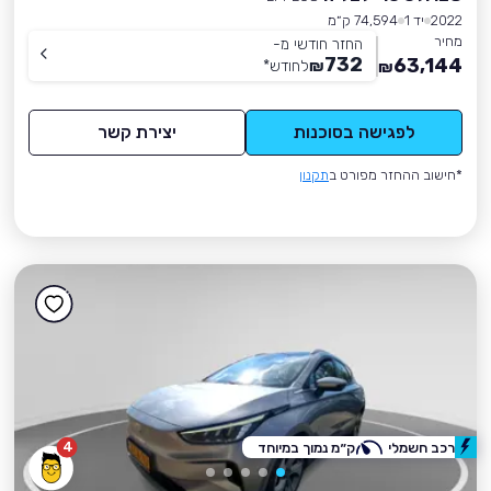
2022
יד 1
74,594 ק״מ
מחיר
החזר חודשי מ-
732
63,144
₪
לחודש
*
₪
לפגישה בסוכנות
יצירת קשר
*חישוב ההחזר מפורט ב
תקנון
4
רכב חשמלי
ק״מ נמוך במיוחד