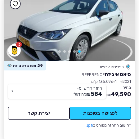
3
29 צפו ברכב זה
בפריסה ארצית
סיאט איביזה
REFERENCE
2021
יד 1
135,096 ק״מ
מחיר
החזר חודשי מ-
584
49,590
₪
לחודש
*
₪
לפגישה בסוכנות
יצירת קשר
*חישוב ההחזר מפורט ב
תקנון