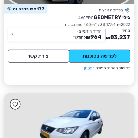
177 צפו ברכב זה
בפריסה ארצית
גילי GEOMETRY
460PRO
2022
יד 1
38,179 ק״מ
460 טווח נסיעה
מחיר
החזר חודשי מ-
964
83,237
₪
לחודש
*
₪
לפגישה בסוכנות
יצירת קשר
*חישוב ההחזר מפורט ב
תקנון