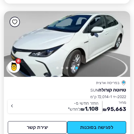
8
בפריסה ארצית
טויוטה קורולה
SUN
2022
יד 1
72,014 ק״מ
מחיר
החזר חודשי מ-
1,108
95,663
₪
לחודש
*
₪
לפגישה בסוכנות
יצירת קשר