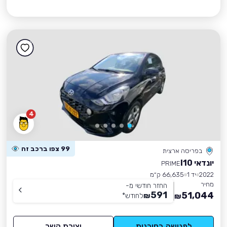
4
99 צפו ברכב זה
בפריסה ארצית
יונדאי I10
PRIME
2022
יד 1
66,635 ק״מ
מחיר
החזר חודשי מ-
591
51,044
₪
לחודש
*
₪
לפגישה בסוכנות
יצירת קשר