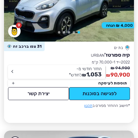
9
4,000 ₪ הנחה
31 צפו ברכב זה
בת ים
קיה ספורטז'
URBAN
2022
יד 1
70,000 ק״מ
94,900 ₪
החזר חודשי מ-
1,053
90,900
₪
לחודש
*
₪
תוספות לעיסקה
לפגישה בסוכנות
יצירת קשר
*חישוב ההחזר מפורט ב
תקנון