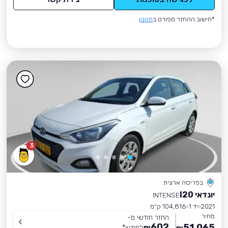
*חישוב ההחזר מפורט ב
תקנון
3
בפריסה ארצית
יונדאי I20
INTENSE
2021
יד 1
104,816 ק״מ
מחיר
החזר חודשי מ-
602
51,065
₪
לחודש
*