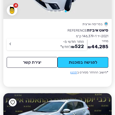
4
בפריסה ארצית
סיאט איביזה
REFERENCE
2021
יד 1
146,379 ק״מ
מחיר
החזר חודשי מ-
522
44,285
₪
לחודש
*
₪
לפגישה בסוכנות
יצירת קשר
*חישוב ההחזר מפורט ב
תקנון