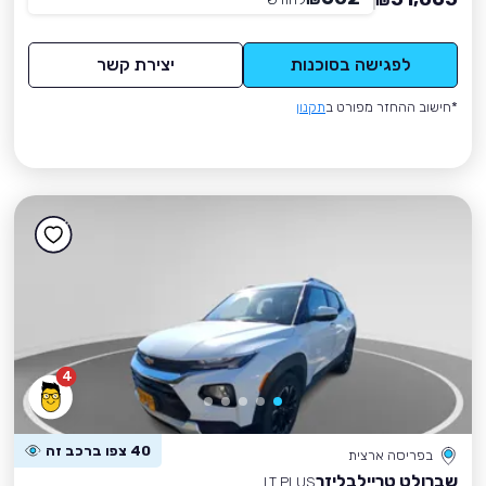
₪
לפגישה בסוכנות
יצירת קשר
*חישוב ההחזר מפורט ב
תקנון
4
40 צפו ברכב זה
בפריסה ארצית
שברולט טריילבליזר
LT PLUS