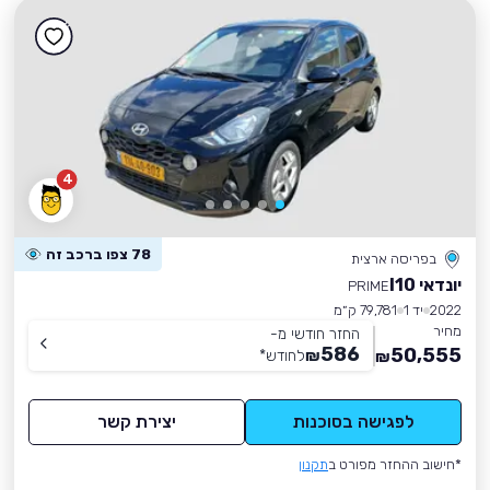
4
78 צפו ברכב זה
בפריסה ארצית
יונדאי I10
PRIME
2022
יד 1
79,781 ק״מ
מחיר
החזר חודשי מ-
586
50,555
₪
לחודש
*
₪
לפגישה בסוכנות
יצירת קשר
*חישוב ההחזר מפורט ב
תקנון