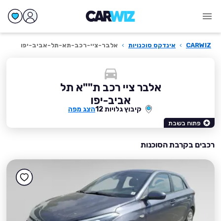
CARWIZ
›
אינדקס סוכנויות
›
אלבר-ציי-רכב-תא-תל-אביב-יפו
אלבר ציי רכב ת""א תל
אביב-יפו
קיבוץ גלויות 12
הצג מפה
פתוח בשבת
רכבים בקרבת הסוכנות