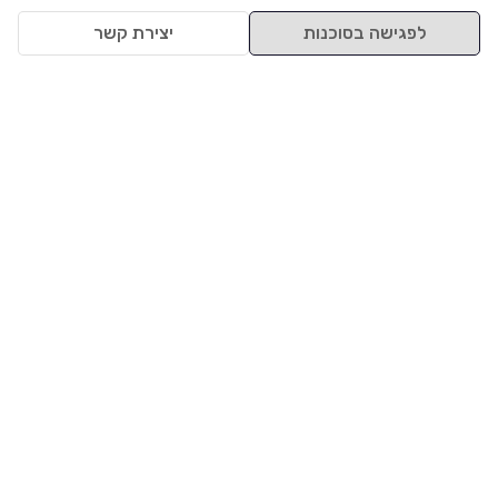
לפגישה בסוכנות
יצירת קשר
למעלה
רכבים
מי אנחנו
סננים מומלצים
מסחריות
מגזין
תקנון
משאיות
אינדקס סוכנויות
נגישות
בדיקת מימון
שאלות ותשובות
מדיניות פרטיות
טרייד אין
אבטחת מידע
מחקר