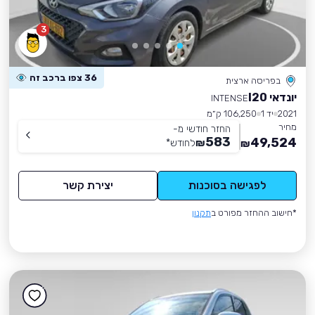
3
36 צפו ברכב זה
בפריסה ארצית
יונדאי I20
INTENSE
2021
יד 1
106,250 ק״מ
מחיר
החזר חודשי מ-
583
49,524
₪
לחודש
*
₪
לפגישה בסוכנות
יצירת קשר
*חישוב ההחזר מפורט ב
תקנון