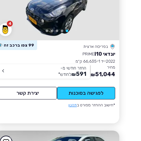
4
99 צפו ברכב זה
בפריסה ארצית
יונדאי I10
PRIME
2022
יד 1
66,635 ק״מ
מחיר
החזר חודשי מ-
591
51,044
₪
לחודש
*
₪
לפגישה בסוכנות
יצירת קשר
*חישוב ההחזר מפורט ב
תקנון