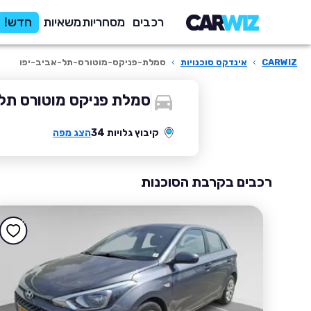
רכבים
מסחריות
משאיות
חדש!
CARWIZ
›
אינדקס סוכנויות
›
סמלת-פניקס-מוטורס-תל-אביב-יפו
סמלת פניקס מוטורס תל 
קיבוץ גלויות 34
הצג מפה
רכבים בקרבת הסוכנות