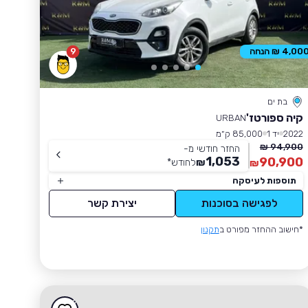
9
4,00 ₪ הנחה
בת ים
קיה ספורטז'
URBAN
2022
יד 1
85,000 ק״מ
94,900 ₪
החזר חודשי מ-
1,053
90,900
₪
לחודש
*
₪
תוספות לעיסקה
לפגישה בסוכנות
יצירת קשר
*חישוב ההחזר מפורט ב
תקנון