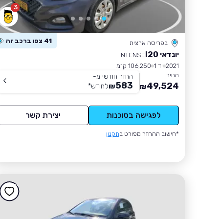
3
41 צפו ברכב זה
בפריסה ארצית
יונדאי I20
INTENSE
2021
יד 1
106,250 ק״מ
מחיר
החזר חודשי מ-
583
49,524
₪
לחודש
*
₪
לפגישה בסוכנות
יצירת קשר
*חישוב ההחזר מפורט ב
תקנון