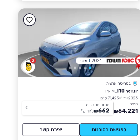
2024
מיני
2
בפריסה ארצית
יונדאי I10
PRIME
2023
יד 1
71,423 ק״מ
מחיר
החזר חודשי מ-
662
64,221
₪
לחודש
*
₪
לפגישה בסוכנות
יצירת קשר