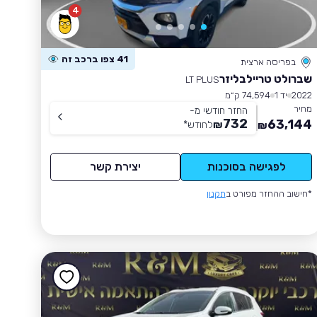
4
41 צפו ברכב זה
בפריסה ארצית
שברולט טריילבליזר
LT PLUS
2022
יד 1
74,594 ק״מ
מחיר
החזר חודשי מ-
732
63,144
₪
לחודש
*
₪
לפגישה בסוכנות
יצירת קשר
*חישוב ההחזר מפורט ב
תקנון