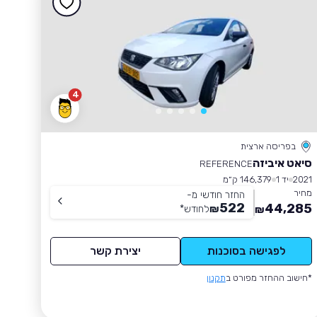
4
בפריסה ארצית
סיאט איביזה
REFERENCE
2021
יד 1
146,379 ק״מ
מחיר
החזר חודשי מ-
522
44,285
₪
לחודש
*
₪
לפגישה בסוכנות
יצירת קשר
*חישוב ההחזר מפורט ב
תקנון