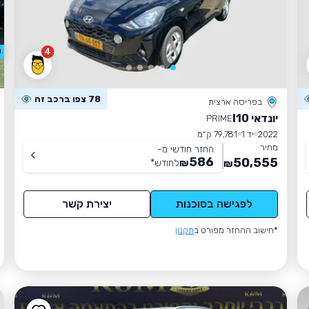
4
0
78 צפו ברכב זה
בפריסה ארצית
יונדאי I10
PRIME
2022
יד 1
79,781 ק״מ
מחיר
החזר חודשי מ-
586
50,555
₪
לחודש
*
₪
לפגישה בסוכנות
יצירת קשר
*חישוב ההחזר מפורט ב
תקנון