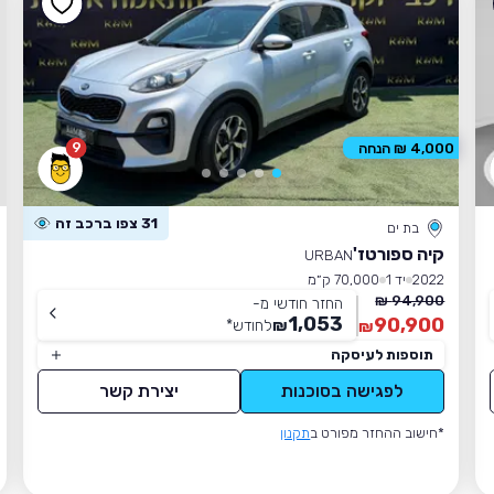
9
4,000 ₪ הנחה
31 צפו ברכב זה
בת ים
קיה ספורטז'
URBAN
2022
יד 1
70,000 ק״מ
94,900 ₪
החזר חודשי מ-
1,053
90,900
₪
לחודש
*
₪
תוספות לעיסקה
לפגישה בסוכנות
יצירת קשר
*חישוב ההחזר מפורט ב
תקנון