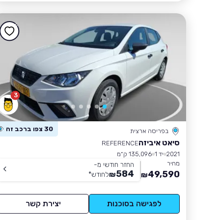
3
30 צפו ברכב זה
בפריסה ארצית
סיאט איביזה
REFERENCE
2021
יד 1
135,096 ק״מ
מחיר
החזר חודשי מ-
584
49,590
₪
לחודש
*
₪
לפגישה בסוכנות
יצירת קשר