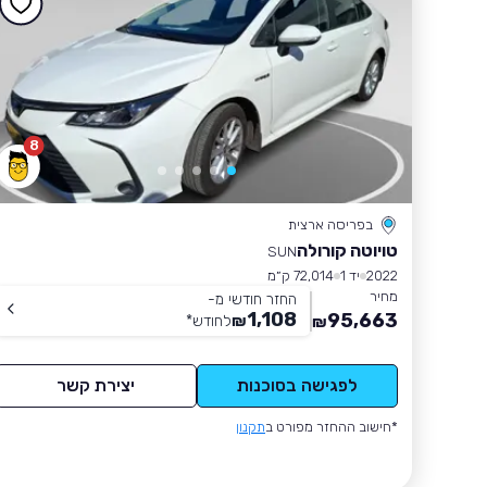
8
בפריסה ארצית
טויוטה קורולה
SUN
2022
יד 1
72,014 ק״מ
מחיר
החזר חודשי מ-
1,108
95,663
₪
לחודש
*
₪
לפגישה בסוכנות
יצירת קשר
*חישוב ההחזר מפורט ב
תקנון