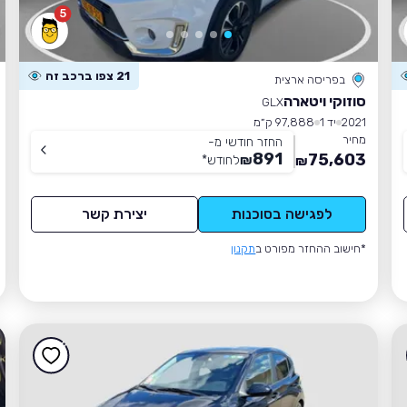
5
21 צפו ברכב זה
בפריסה ארצית
סוזוקי ויטארה
GLX
2021
יד 1
97,888 ק״מ
מחיר
החזר חודשי מ-
891
75,603
₪
לחודש
*
₪
לפגישה בסוכנות
יצירת קשר
*חישוב ההחזר מפורט ב
תקנון