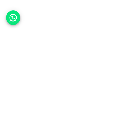
אפשר לעזור?
אנחנו ב-CARWIZ נעזור לך
להתחדש בקלות ובנוחות ברכב יד
שנייה בהתאמה אישית מתוך אלפי
רכבים וממאות סוכנויות רכב מובילות
באמצעות ממשק חדשני וידידותי
שפיתחנו, ובעזרת האלגוריתם החכם
והמהפכני שלנו.