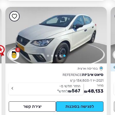
3
בפריסה ארצית
סיאט איביזה
REFERENCE
2021
יד 1
134,803 ק״מ
מחיר
החזר חודשי מ-
567
48,133
₪
לחודש
*
₪
לפגישה בסוכנות
יצירת קשר