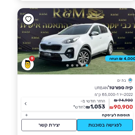
9
4,00 ₪ הנחה
בת ים
קיה ספורטז'
URBAN
2022
יד 1
85,000 ק״מ
94,900 ₪
החזר חודשי מ-
1,053
90,900
₪
לחודש
*
₪
תוספות לעיסקה
לפגישה בסוכנות
יצירת קשר