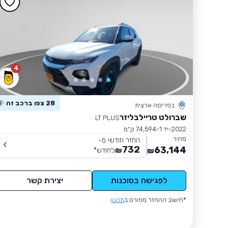
4
28 צפו ברכב זה
בפריסה ארצית
שברולט טריילבליזר
LT PLUS
2022
יד 1
74,594 ק״מ
מחיר
החזר חודשי מ-
732
63,144
₪
לחודש
*
₪
לפגישה בסוכנות
יצירת קשר
*חישוב ההחזר מפורט ב
תקנון