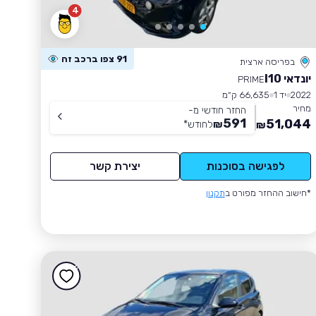
4
91 צפו ברכב זה
בפריסה ארצית
יונדאי I10
PRIME
2022
יד 1
66,635 ק״מ
מחיר
החזר חודשי מ-
591
51,044
₪
לחודש
*
₪
לפגישה בסוכנות
יצירת קשר
*חישוב ההחזר מפורט ב
תקנון