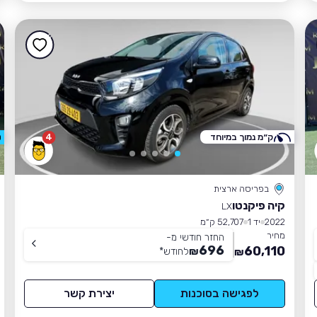
ק״מ נמוך במיוחד
4
0
בפריסה ארצית
קיה פיקנטו
LX
2022
יד 1
52,707 ק״מ
מחיר
החזר חודשי מ-
696
60,110
₪
לחודש
*
₪
לפגישה בסוכנות
יצירת קשר