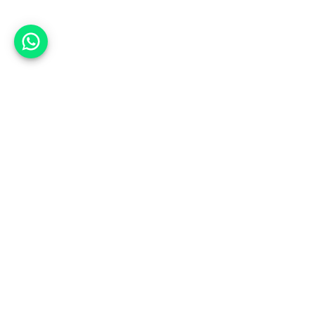
אפשר לעזור?
אנחנו ב-CARWIZ נעזור לך
להתחדש בקלות ובנוחות ברכב יד
שנייה בהתאמה אישית מתוך אלפי
רכבים וממאות סוכנויות רכב מובילות
באמצעות ממשק חדשני וידידותי
שפיתחנו, ובעזרת האלגוריתם החכם
והמהפכני שלנו.