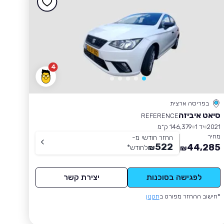
4
בפריסה ארצית
סיאט איביזה
REFERENCE
2021
יד 1
146,379 ק״מ
מחיר
החזר חודשי מ-
522
44,285
₪
לחודש
*
₪
לפגישה בסוכנות
יצירת קשר
*חישוב ההחזר מפורט ב
תקנון