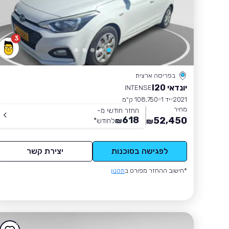
3
בפריסה ארצית
יונדאי I20
INTENSE
2021
יד 1
108,750 ק״מ
מחיר
החזר חודשי מ-
618
52,450
₪
לחודש
*
₪
לפגישה בסוכנות
יצירת קשר
*חישוב ההחזר מפורט ב
תקנון