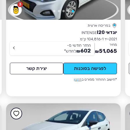
3
בפריסה ארצית
יונדאי I20
INTENSE
2021
יד 1
104,816 ק״מ
מחיר
החזר חודשי מ-
602
51,065
₪
לחודש
*
₪
לפגישה בסוכנות
יצירת קשר
*חישוב ההחזר מפורט ב
תקנון