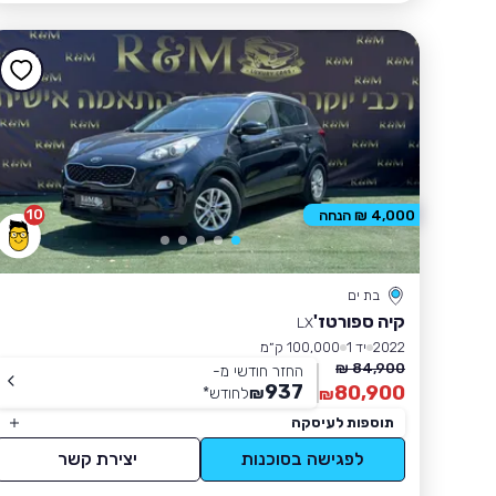
10
4,000 ₪ הנחה
בת ים
קיה ספורטז'
LX
2022
יד 1
100,000 ק״מ
84,900 ₪
החזר חודשי מ-
937
80,900
₪
לחודש
*
₪
תוספות לעיסקה
לפגישה בסוכנות
יצירת קשר