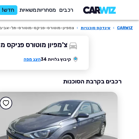
רכבים
מסחריות
משאיות
חדש!
CARWIZ
›
אינדקס סוכנויות
›
צמפיון-מוטורס-פניקס-מוטורס-תל-אביב-
צ'מפיון מוטורס פניקס מו
קיבוץ גלויות 34
הצג מפה
רכבים בקרבת הסוכנות