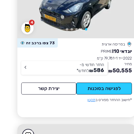
4
73 צפו ברכב זה
בפריסה ארצית
יונדאי I10
PRIME
2022
יד 1
79,781 ק״מ
מחיר
החזר חודשי מ-
586
50,555
₪
לחודש
*
₪
לפגישה בסוכנות
יצירת קשר
*חישוב ההחזר מפורט ב
תקנון