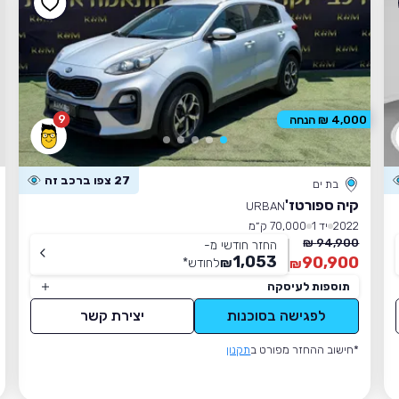
9
4,000 ₪ הנחה
27 צפו ברכב זה
בת ים
קיה ספורטז'
URBAN
2022
יד 1
70,000 ק״מ
94,900 ₪
החזר חודשי מ-
1,053
90,900
₪
לחודש
*
₪
תוספות לעיסקה
לפגישה בסוכנות
יצירת קשר
*חישוב ההחזר מפורט ב
תקנון