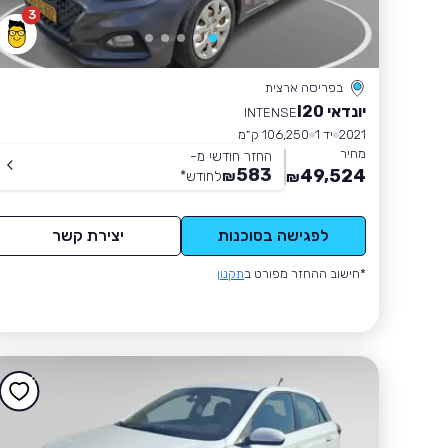
3
בפריסה ארצית
יונדאי I20
INTENSE
2021
יד 1
106,250 ק״מ
מחיר
החזר חודשי מ-
583
49,524
₪
לחודש
*
₪
לפגישה בסוכנות
יצירת קשר
*חישוב ההחזר מפורט ב
תקנון