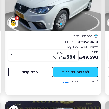
3
בפריסה ארצית
סיאט איביזה
REFERENCE
2021
יד 1
135,096 ק״מ
מחיר
החזר חודשי מ-
584
49,590
₪
לחודש
*
₪
לפגישה בסוכנות
יצירת קשר
*חישוב ההחזר מפורט ב
תקנון