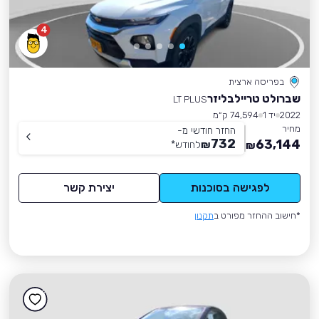
4
בפריסה ארצית
שברולט טריילבליזר
LT PLUS
2022
יד 1
74,594 ק״מ
מחיר
החזר חודשי מ-
732
63,144
₪
לחודש
*
₪
לפגישה בסוכנות
יצירת קשר
*חישוב ההחזר מפורט ב
תקנון