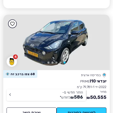
4
68 צפו ברכב זה
בפריסה ארצית
יונדאי I10
PRIME
2022
יד 1
79,781 ק״מ
מחיר
החזר חודשי מ-
586
50,555
₪
לחודש
*
₪
לפגישה בסוכנות
יצירת קשר