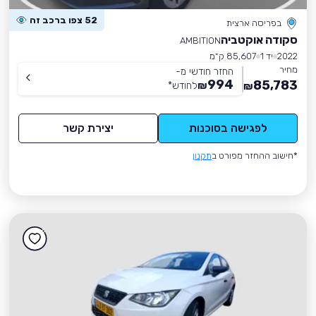
52 צפו ברכב זה
בפריסה ארצית
סקודה אוקטביה
AMBITION
2022
יד 1
85,607 ק״מ
מחיר
החזר חודשי מ-
994
85,783
₪
לחודש
*
₪
לפגישה בסוכנות
יצירת קשר
*חישוב ההחזר מפורט ב
תקנון