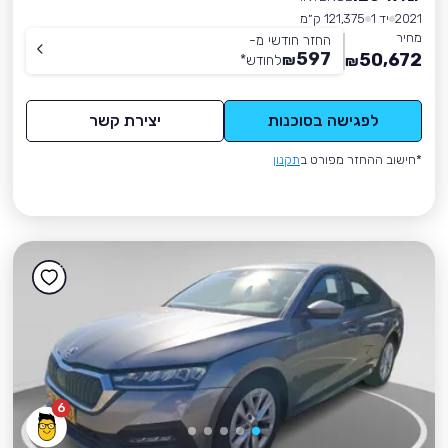
2021
יד 1
121,375 ק״מ
מחיר
החזר חודשי מ-
597
50,672
₪
לחודש
*
₪
לפגישה בסוכנות
יצירת קשר
*חישוב ההחזר מפורט ב
תקנון
6