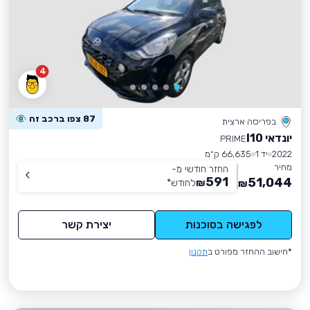
4
87 צפו ברכב זה
בפריסה ארצית
יונדאי I10
PRIME
2022
יד 1
66,635 ק״מ
מחיר
החזר חודשי מ-
591
51,044
₪
לחודש
*
₪
לפגישה בסוכנות
יצירת קשר
*חישוב ההחזר מפורט ב
תקנון