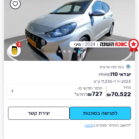
2024
מיני
3
בפריסה ארצית
יונדאי I10
PRIME
2023
יד 1
11,335 ק״מ
מחיר
החזר חודשי מ-
727
70,522
₪
לחודש
*
₪
לפגישה בסוכנות
יצירת קשר
*חישוב ההחזר מפורט ב
תקנון