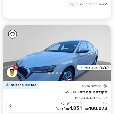
*חישוב ההחזר מפורט ב
תקנון
ק״מ נמוך במיוחד
6
163 צפו ברכב זה
בפריסה ארצית
סקודה אוקטביה
AMBITION
2023
יד 1
34,430 ק״מ
מחיר
החזר חודשי מ-
1,031
100,073
₪
לחודש
*
₪