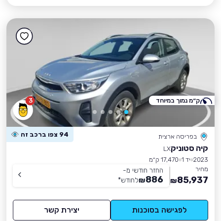
ק״מ נמוך במיוחד
3
94 צפו ברכב זה
בפריסה ארצית
קיה סטוניק
LX
2023
יד 1
17,470 ק״מ
מחיר
החזר חודשי מ-
886
85,937
₪
לחודש
*
₪
לפגישה בסוכנות
יצירת קשר