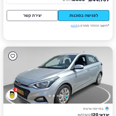
₪
לפגישה בסוכנות
יצירת קשר
*חישוב ההחזר מפורט ב
תקנון
3
בפריסה ארצית
יונדאי I20
INTENSE