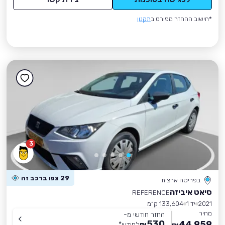
*חישוב ההחזר מפורט ב
תקנון
3
29 צפו ברכב זה
בפריסה ארצית
סיאט איביזה
REFERENCE
2021
יד 1
133,604 ק״מ
מחיר
החזר חודשי מ-
530
44,959
₪
לחודש
*