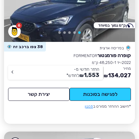
ק״מ נמוך במיוחד
6
38 צפו ברכב זה
בפריסה ארצית
קופרה פורמנטור
FORMENTOR
2022
יד 1
48,250 ק״מ
מחיר
החזר חודשי מ-
1,553
134,027
₪
לחודש
*
₪
לפגישה בסוכנות
יצירת קשר
*חישוב ההחזר מפורט ב
תקנון