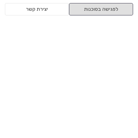
לפגישה בסוכנות
יצירת קשר
למעלה
רכבים
מי אנחנו
סננים מומלצים
מסחריות
מגזין
תקנון
משאיות
אינדקס סוכנויות
נגישות
בדיקת מימון
שאלות ותשובות
מדיניות פרטיות
טרייד אין
אבטחת מידע
מחקר