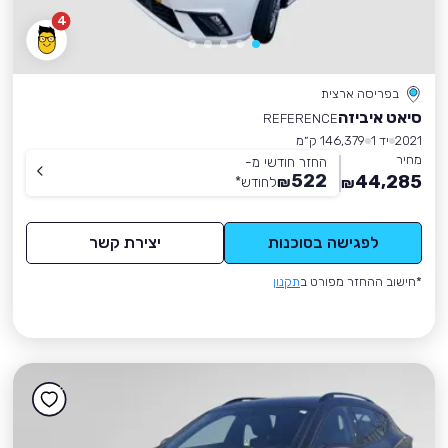
4
בפריסה ארצית
סיאט איביזה
REFERENCE
2021
יד 1
146,379 ק״מ
מחיר
החזר חודשי מ-
522
44,285
₪
לחודש
*
₪
לפגישה בסוכנות
יצירת קשר
*חישוב ההחזר מפורט ב
תקנון