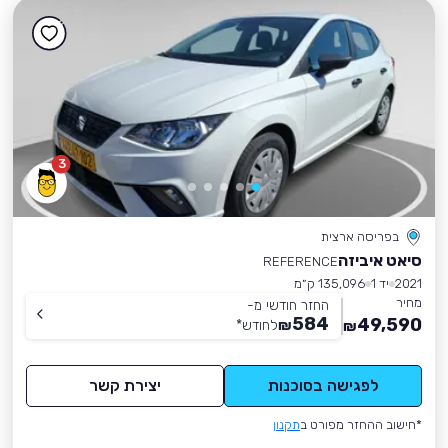
3
בפריסה ארצית
סיאט איביזה
REFERENCE
2021
יד 1
135,096 ק״מ
מחיר
החזר חודשי מ-
584
49,590
₪
לחודש
*
₪
לפגישה בסוכנות
יצירת קשר
*חישוב ההחזר מפורט ב
תקנון