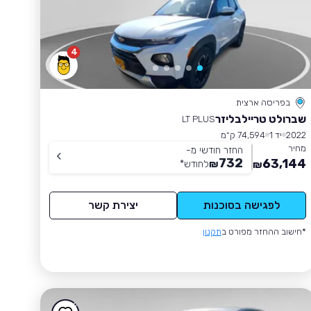
4
בפריסה ארצית
שברולט טריילבליזר
LT PLUS
2022
יד 1
74,594 ק״מ
מחיר
החזר חודשי מ-
732
63,144
₪
לחודש
*
₪
לפגישה בסוכנות
יצירת קשר
*חישוב ההחזר מפורט ב
תקנון