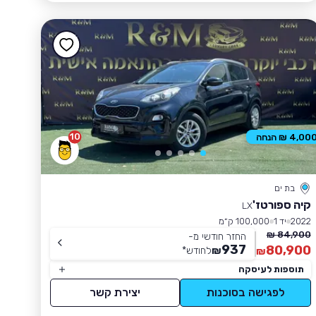
10
4,00 ₪ הנחה
בת ים
קיה ספורטז'
LX
2022
יד 1
100,000 ק״מ
84,900 ₪
החזר חודשי מ-
937
80,900
₪
לחודש
*
₪
תוספות לעיסקה
לפגישה בסוכנות
יצירת קשר