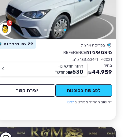
3
29 צפו ברכב זה
בפריסה ארצית
סיאט איביזה
REFERENCE
2021
יד 1
133,604 ק״מ
מחיר
החזר חודשי מ-
530
44,959
₪
לחודש
*
₪
לפגישה בסוכנות
יצירת קשר
*חישוב ההחזר מפורט ב
תקנון