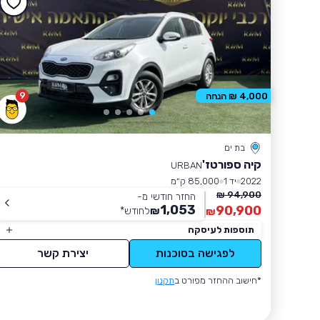
9
4,000 ₪ הנחה
בת ים
קיה ספורטז'
URBAN
2022
יד 1
85,000 ק״מ
94,900 ₪
החזר חודשי מ-
1,053
90,900
₪
לחודש
*
₪
תוספות לעיסקה
לפגישה בסוכנות
יצירת קשר
*חישוב ההחזר מפורט ב
תקנון