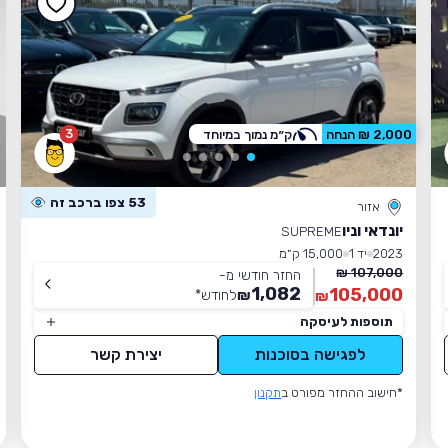
3
2,000 ₪ הנחה
ק״מ נמוך במיוחד
53 צפו ברכב זה
אזור
יונדאי וניו
SUPREME
2023
יד 1
15,000 ק״מ
107,000 ₪
החזר חודשי מ-
1,082
105,000
₪
לחודש
*
₪
תוספות לעיסקה
לפגישה בסוכנות
יצירת קשר
*חישוב ההחזר מפורט ב
תקנון