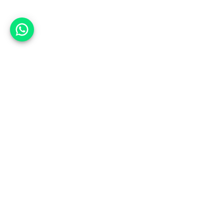
אפשר לעזור?
אנחנו ב-CARWIZ נעזור לך
להתחדש בקלות ובנוחות ברכב יד
שנייה בהתאמה אישית מתוך אלפי
רכבים וממאות סוכנויות רכב מובילות
באמצעות ממשק חדשני וידידותי
שפיתחנו, ובעזרת האלגוריתם החכם
והמהפכני שלנו.