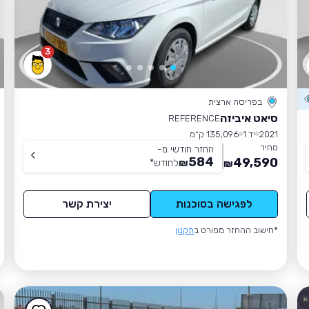
3
בפריסה ארצית
סיאט איביזה
REFERENCE
2021
יד 1
135,096 ק״מ
מחיר
החזר חודשי מ-
584
49,590
₪
לחודש
*
₪
לפגישה בסוכנות
יצירת קשר
*חישוב ההחזר מפורט ב
תקנון