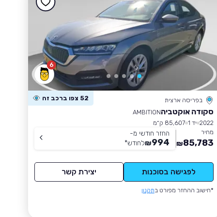
6
52 צפו ברכב זה
בפריסה ארצית
סקודה אוקטביה
AMBITION
2022
יד 1
85,607 ק״מ
מחיר
החזר חודשי מ-
994
85,783
₪
לחודש
*
₪
לפגישה בסוכנות
יצירת קשר
*חישוב ההחזר מפורט ב
תקנון