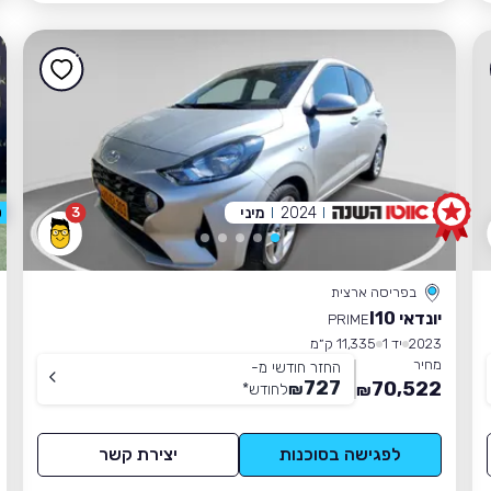
2024
מיני
3
0
בפריסה ארצית
יונדאי I10
PRIME
2023
יד 1
11,335 ק״מ
מחיר
החזר חודשי מ-
727
70,522
₪
לחודש
*
₪
לפגישה בסוכנות
יצירת קשר