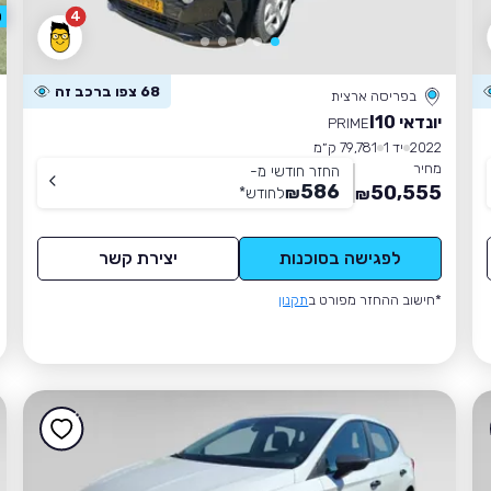
4
0
68 צפו ברכב זה
בפריסה ארצית
יונדאי I10
PRIME
2022
יד 1
79,781 ק״מ
מחיר
החזר חודשי מ-
586
50,555
₪
לחודש
*
₪
לפגישה בסוכנות
יצירת קשר
*חישוב ההחזר מפורט ב
תקנון