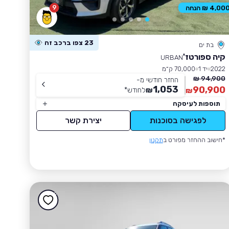
9
4,00 ₪ הנחה
23 צפו ברכב זה
בת ים
קיה ספורטז'
URBAN
2022
יד 1
70,000 ק״מ
94,900 ₪
החזר חודשי מ-
1,053
90,900
₪
לחודש
*
₪
תוספות לעיסקה
לפגישה בסוכנות
יצירת קשר
*חישוב ההחזר מפורט ב
תקנון