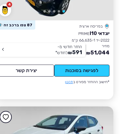
4
87 צפו ברכב זה
בפריסה ארצית
יונדאי I10
PRIME
2022
יד 1
66,635 ק״מ
מחיר
החזר חודשי מ-
591
51,044
₪
לחודש
*
₪
לפגישה בסוכנות
יצירת קשר
*חישוב ההחזר מפורט ב
תקנון