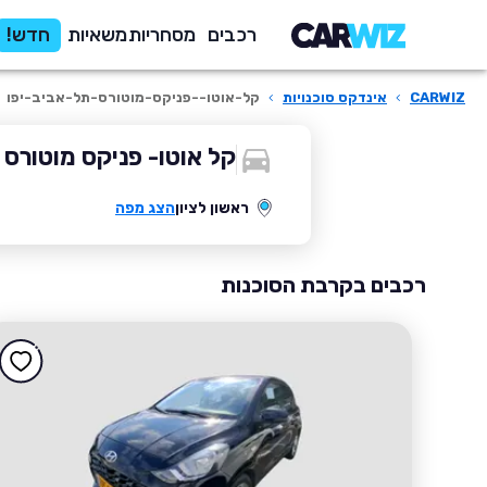
רכבים
מסחריות
משאיות
חדש!
CARWIZ
›
אינדקס סוכנויות
›
קל-אוטו--פניקס-מוטורס-תל-אביב-יפו
קל אוטו- פניקס מוטורס 
ראשון לציון
הצג מפה
רכבים בקרבת הסוכנות