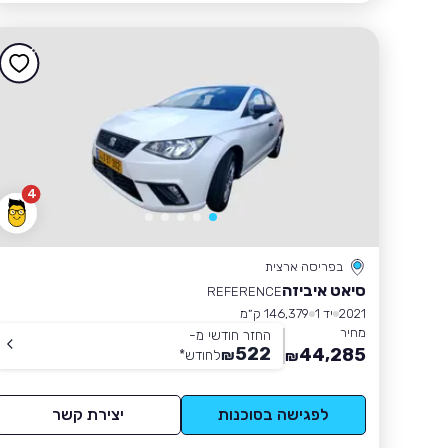
4
בפריסה ארצית
סיאט איביזה
REFERENCE
2021
יד 1
146,379 ק״מ
מחיר
החזר חודשי מ-
522
44,285
₪
לחודש
*
₪
לפגישה בסוכנות
יצירת קשר