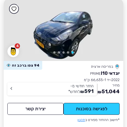
4
94 צפו ברכב זה
בפריסה ארצית
יונדאי I10
PRIME
2022
יד 1
66,635 ק״מ
מחיר
החזר חודשי מ-
591
51,044
₪
לחודש
*
₪
לפגישה בסוכנות
יצירת קשר
*חישוב ההחזר מפורט ב
תקנון