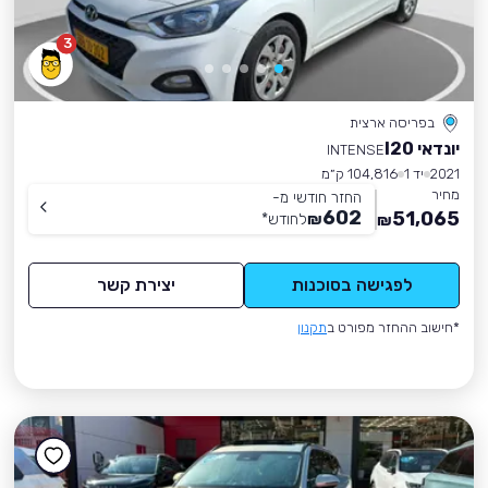
3
בפריסה ארצית
יונדאי I20
INTENSE
2021
יד 1
104,816 ק״מ
מחיר
החזר חודשי מ-
602
51,065
₪
לחודש
*
₪
לפגישה בסוכנות
יצירת קשר
*חישוב ההחזר מפורט ב
תקנון