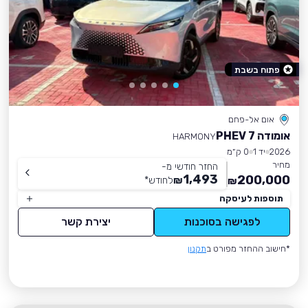
פתוח בשבת
אום אל-פחם
אומודה 7 PHEV
HARMONY
2026
יד 1
0 ק״מ
מחיר
החזר חודשי מ-
1,493
200,000
₪
לחודש
*
₪
תוספות לעיסקה
לפגישה בסוכנות
יצירת קשר
*חישוב ההחזר מפורט ב
תקנון