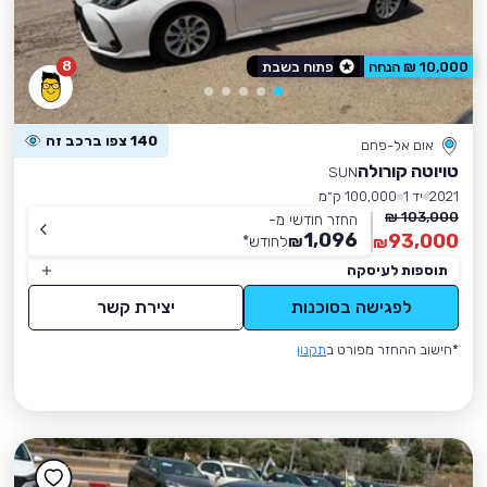
8
10,000 ₪ הנחה
פתוח בשבת
140 צפו ברכב זה
אום אל-פחם
טויוטה קורולה
SUN
2021
יד 1
100,000 ק״מ
103,000 ₪
החזר חודשי מ-
1,096
93,000
₪
לחודש
*
₪
תוספות לעיסקה
לפגישה בסוכנות
יצירת קשר
*חישוב ההחזר מפורט ב
תקנון