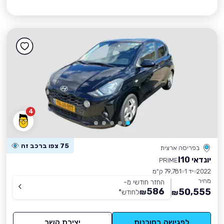
4
75 צפו ברכב זה
בפריסה ארצית
יונדאי I10
PRIME
2022
יד 1
79,781 ק״מ
מחיר
החזר חודשי מ-
586
50,555
₪
לחודש
*
₪
לפגישה בסוכנות
יצירת קשר