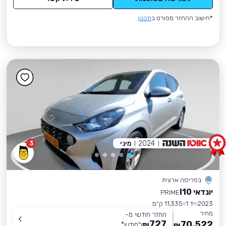
*חישוב ההחזר מפורט ב
תקנון
2024
מיני
3
בפריסה ארצית
יונדאי I10
PRIME
2023
יד 1
11,335 ק״מ
מחיר
החזר חודשי מ-
727
70,522
₪
לחודש
*
₪