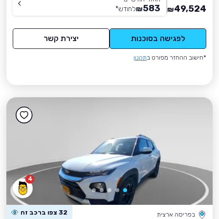
583
49,524
₪
לחודש
*
₪
לפגישה בסוכנות
יצירת קשר
*חישוב ההחזר מפורט ב
תקנון
4
32 צפו ברכב זה
בפריסה ארצית