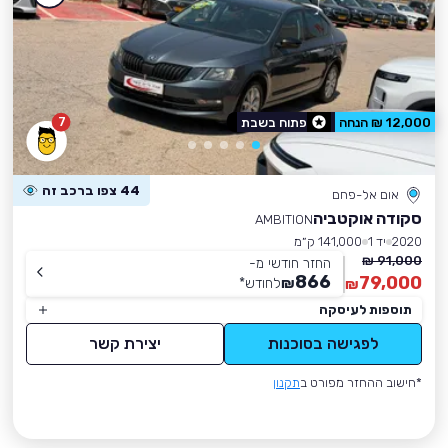
7
12,000 ₪ הנחה
פתוח בשבת
44 צפו ברכב זה
אום אל-פחם
סקודה אוקטביה
AMBITION
2020
יד 1
141,000 ק״מ
91,000 ₪
החזר חודשי מ-
866
79,000
₪
לחודש
*
₪
תוספות לעיסקה
לפגישה בסוכנות
יצירת קשר
*חישוב ההחזר מפורט ב
תקנון