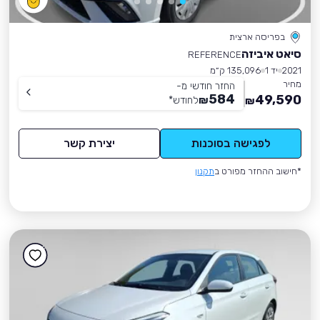
בפריסה ארצית
סיאט איביזה
REFERENCE
2021
יד 1
135,096 ק״מ
מחיר
החזר חודשי מ-
584
49,590
₪
לחודש
*
₪
לפגישה בסוכנות
יצירת קשר
*חישוב ההחזר מפורט ב
תקנון