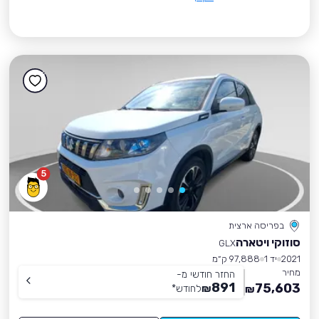
5
בפריסה ארצית
סוזוקי ויטארה
GLX
2021
יד 1
97,888 ק״מ
מחיר
החזר חודשי מ-
891
75,603
₪
לחודש
*
₪