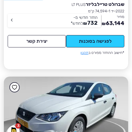
שברולט טריילבליזר
LT PLUS
2022
יד 1
74,594 ק״מ
מחיר
החזר חודשי מ-
732
63,144
₪
לחודש
*
₪
לפגישה בסוכנות
יצירת קשר
*חישוב ההחזר מפורט ב
תקנון
3