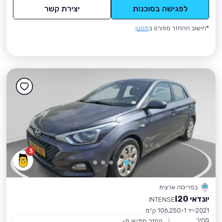
לפגישה בסוכנות
יצירת קשר
*חישוב ההחזר מפורט ב
תקנון
3
בפריסה ארצית
יונדאי I20
INTENSE
2021
יד 1
106,250 ק״מ
מחיר
החזר חודשי מ-