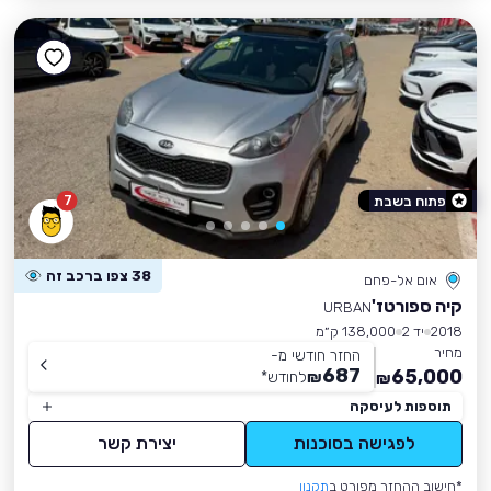
7
פתוח בשבת
38 צפו ברכב זה
אום אל-פחם
קיה ספורטז'
URBAN
2018
יד 2
138,000 ק״מ
מחיר
החזר חודשי מ-
687
65,000
₪
לחודש
*
₪
תוספות לעיסקה
לפגישה בסוכנות
יצירת קשר
*חישוב ההחזר מפורט ב
תקנון