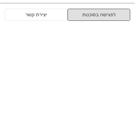
לפגישה בסוכנות
יצירת קשר
למעלה
רכבים
מי אנחנו
סננים מומלצים
מסחריות
מגזין
תקנון
משאיות
אינדקס סוכנויות
נגישות
בדיקת מימון
שאלות ותשובות
מדיניות פרטיות
טרייד אין
אבטחת מידע
מחקר