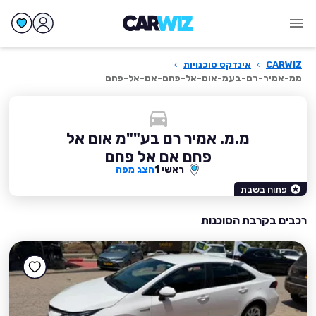
CARWIZ
›
אינדקס סוכנויות
›
ממ-אמיר-רם-בעמ-אום-אל-פחם-אם-אל-פחם
מ.מ. אמיר רם בע""מ אום אל
פחם אם אל פחם
ראשי 1
הצג מפה
פתוח בשבת
רכבים בקרבת הסוכנות