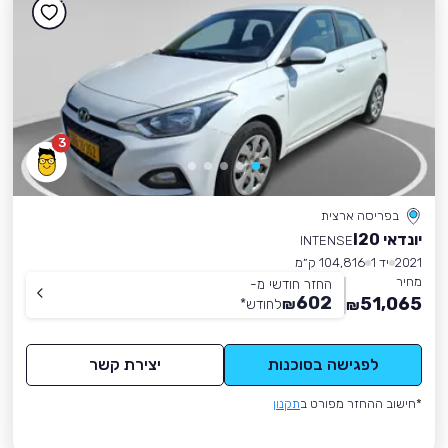
3
בפריסה ארצית
יונדאי I20
INTENSE
2021
יד 1
104,816 ק״מ
מחיר
החזר חודשי מ-
602
51,065
₪
לחודש
*
₪
לפגישה בסוכנות
יצירת קשר
*חישוב ההחזר מפורט ב
תקנון