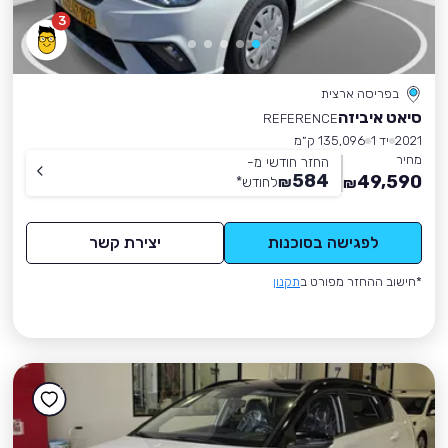
3
בפריסה ארצית
סיאט איביזה
REFERENCE
2021
יד 1
135,096 ק״מ
מחיר
החזר חודשי מ-
584
49,590
₪
לחודש
*
₪
לפגישה בסוכנות
יצירת קשר
*חישוב ההחזר מפורט ב
תקנון