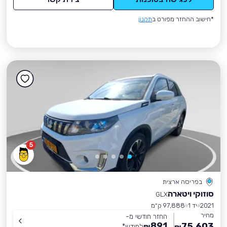
*חישוב ההחזר מפורט ב
תקנון
5
בפריסה ארצית
סוזוקי ויטארה
GLX
2021
יד 1
97,888 ק״מ
מחיר
החזר חודשי מ-
891
75,603
₪
לחודש
*