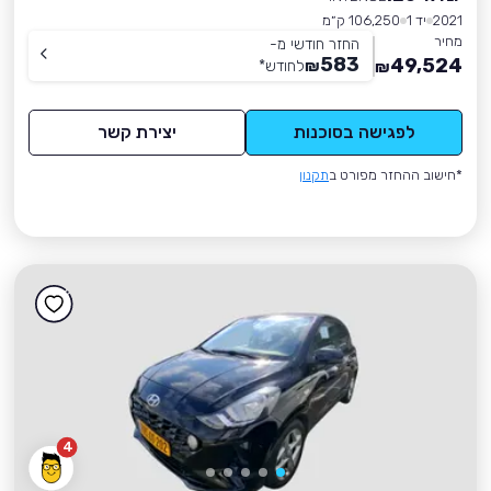
2021
יד 1
106,250 ק״מ
מחיר
החזר חודשי מ-
583
49,524
₪
לחודש
*
₪
לפגישה בסוכנות
יצירת קשר
*חישוב ההחזר מפורט ב
תקנון
4