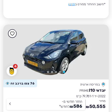
*חישוב ההחזר מפורט ב
תקנון
4
76 צפו ברכב זה
בפריסה ארצית
יונדאי I10
PRIME
2022
יד 1
79,781 ק״מ
מחיר
החזר חודשי מ-
586
50,555
₪
לחודש
*
₪