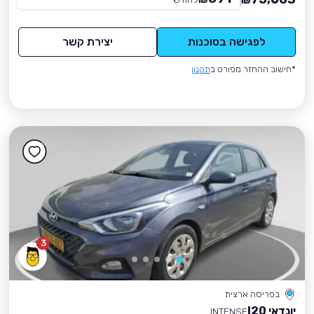
₪
לפגישה בסוכנות
יצירת קשר
*חישוב ההחזר מפורט ב
תקנון
3
בפריסה ארצית
יונדאי I20
INTENSE