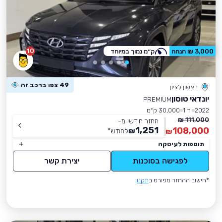
10
3,000 ₪ הנחה
ק״מ נמוך במיוחד
49 צפו ברכב זה
ראשון לציון
יונדאי טוסון
PREMIUM
2022
יד 1
30,000 ק״מ
111,000 ₪
החזר חודשי מ-
1,251
108,000
₪
לחודש
*
₪
תוספות לעיסקה
לפגישה בסוכנות
יצירת קשר
*חישוב ההחזר מפורט ב
תקנון