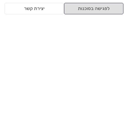
לפגישה בסוכנות
יצירת קשר
למעלה
רכבים
מי אנחנו
סננים מומלצים
מסחריות
מגזין
תקנון
משאיות
אינדקס סוכנויות
נגישות
בדיקת מימון
שאלות ותשובות
מדיניות פרטיות
טרייד אין
אבטחת מידע
מחקר