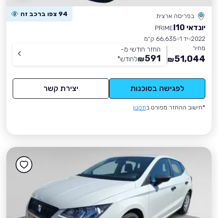
94 צפו ברכב זה
בפריסה ארצית
יונדאי I10
PRIME
2022
יד 1
66,635 ק״מ
מחיר
החזר חודשי מ-
591
51,044
₪
לחודש
*
₪
לפגישה בסוכנות
יצירת קשר
*חישוב ההחזר מפורט ב
תקנון