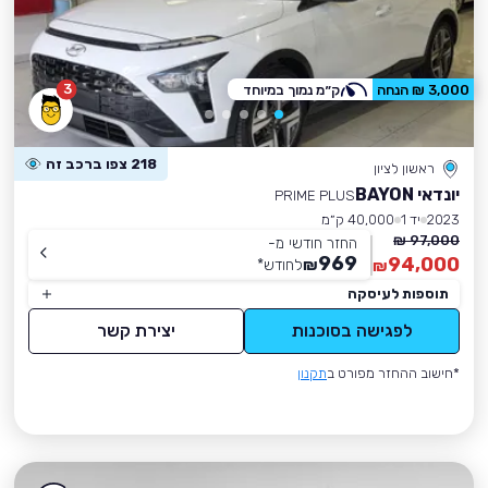
3
3,000 ₪ הנחה
ק״מ נמוך במיוחד
218 צפו ברכב זה
ראשון לציון
יונדאי BAYON
PRIME PLUS
2023
יד 1
40,000 ק״מ
97,000 ₪
החזר חודשי מ-
969
94,000
₪
לחודש
*
₪
תוספות לעיסקה
לפגישה בסוכנות
יצירת קשר
*חישוב ההחזר מפורט ב
תקנון