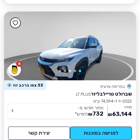
4
33 צפו ברכב זה
בפריסה ארצית
שברולט טריילבליזר
LT PLUS
2022
יד 1
74,594 ק״מ
מחיר
החזר חודשי מ-
732
63,144
₪
לחודש
*
₪
לפגישה בסוכנות
יצירת קשר