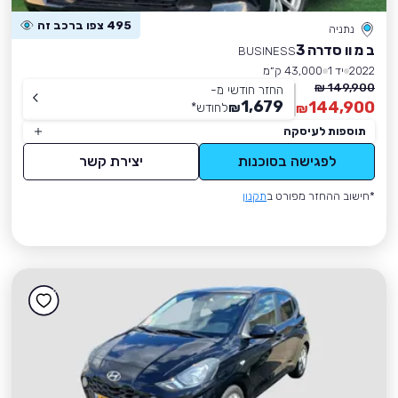
495 צפו ברכב זה
נתניה
ב מ וו סדרה 3
BUSINESS
2022
יד 1
43,000 ק״מ
149,900 ₪
החזר חודשי מ-
1,679
144,900
₪
לחודש
*
₪
תוספות לעיסקה
לפגישה בסוכנות
יצירת קשר
*חישוב ההחזר מפורט ב
תקנון