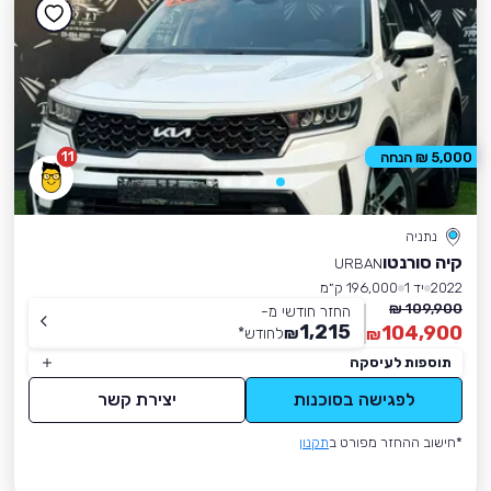
11
5,000 ₪ הנחה
נתניה
קיה סורנטו
URBAN
2022
יד 1
196,000 ק״מ
109,900 ₪
החזר חודשי מ-
1,215
104,900
₪
לחודש
*
₪
תוספות לעיסקה
לפגישה בסוכנות
יצירת קשר
*חישוב ההחזר מפורט ב
תקנון