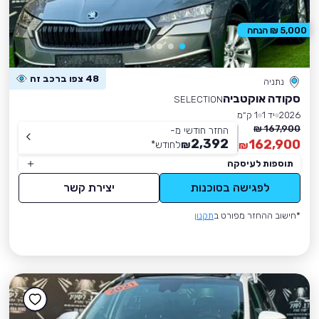
5,000 ₪ הנחה
48 צפו ברכב זה
נתניה
סקודה אוקטביה
SELECTION
2026
יד 1
1 ק״מ
167,900 ₪
החזר חודשי מ-
2,392
162,900
₪
לחודש
*
₪
תוספות לעיסקה
לפגישה בסוכנות
יצירת קשר
*חישוב ההחזר מפורט ב
תקנון