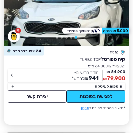
9
5,000 ₪ הנחה
ק״מ נמוך במיוחד
24 צפו ברכב זה
נתניה
קיה ספורטז'
TURBO TOP
2021
יד 2
64,000 ק״מ
84,900 ₪
החזר חודשי מ-
941
79,900
₪
לחודש
*
₪
תוספות לעיסקה
לפגישה בסוכנות
יצירת קשר
*חישוב ההחזר מפורט ב
תקנון