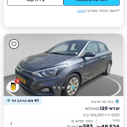
*חישוב ההחזר מפורט ב
תקנון
3
41 צפו ברכב זה
בפריסה ארצית
יונדאי I20
INTENSE
2021
יד 1
106,250 ק״מ
מחיר
החזר חודשי מ-
583
49,524
₪
לחודש
*