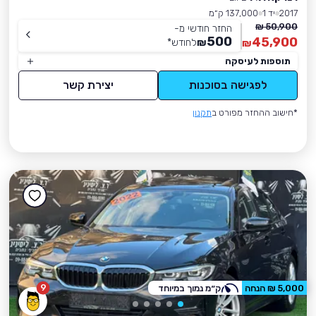
2017
יד 1
137,000 ק״מ
50,900 ₪
החזר חודשי מ-
500
45,900
₪
לחודש
*
₪
תוספות לעיסקה
לפגישה בסוכנות
יצירת קשר
*חישוב ההחזר מפורט ב
תקנון
9
5,000 ₪ הנחה
ק״מ נמוך במיוחד