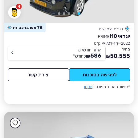
4
78 צפו ברכב זה
בפריסה ארצית
יונדאי I10
PRIME
2022
יד 1
79,781 ק״מ
מחיר
החזר חודשי מ-
586
50,555
₪
לחודש
*
₪
לפגישה בסוכנות
יצירת קשר
*חישוב ההחזר מפורט ב
תקנון