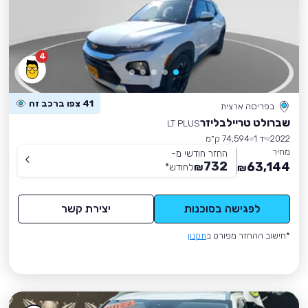
4
41 צפו ברכב זה
בפריסה ארצית
שברולט טריילבליזר
LT PLUS
2022
יד 1
74,594 ק״מ
מחיר
החזר חודשי מ-
732
63,144
₪
לחודש
*
₪
לפגישה בסוכנות
יצירת קשר
*חישוב ההחזר מפורט ב
תקנון