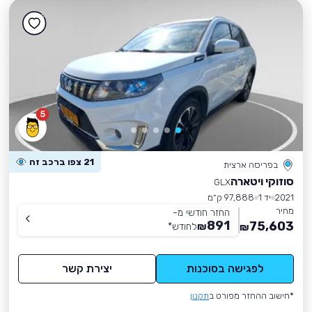
5
21 צפו ברכב זה
בפריסה ארצית
סוזוקי ויטארה
GLX
2021
יד 1
97,888 ק״מ
מחיר
החזר חודשי מ-
891
75,603
₪
לחודש
*
₪
לפגישה בסוכנות
יצירת קשר
*חישוב ההחזר מפורט ב
תקנון