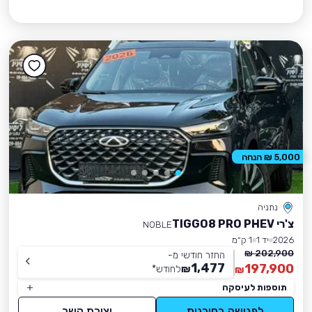
5,000 ₪ הנחה
נתניה
צ'רי TIGGO8 PRO PHEV
NOBLE
2026
יד 1
1 ק״מ
202,900 ₪
החזר חודשי מ-
1,477
197,900
₪
לחודש
*
₪
תוספות לעיסקה
לפגישה בסוכנות
יצירת קשר