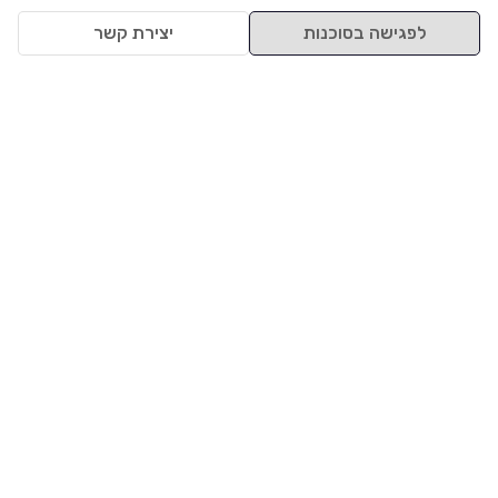
לפגישה בסוכנות
יצירת קשר
למעלה
רכבים
מי אנחנו
סננים מומלצים
מסחריות
מגזין
תקנון
משאיות
אינדקס סוכנויות
נגישות
בדיקת מימון
שאלות ותשובות
מדיניות פרטיות
טרייד אין
אבטחת מידע
מחקר