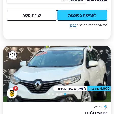
₪
לפגישה בסוכנות
יצירת קשר
*חישוב ההחזר מפורט ב
תקנון
9
5,000 ₪ הנחה
ק״מ נמוך במיוחד
נתניה
רנו קאדג'ר
LIFE