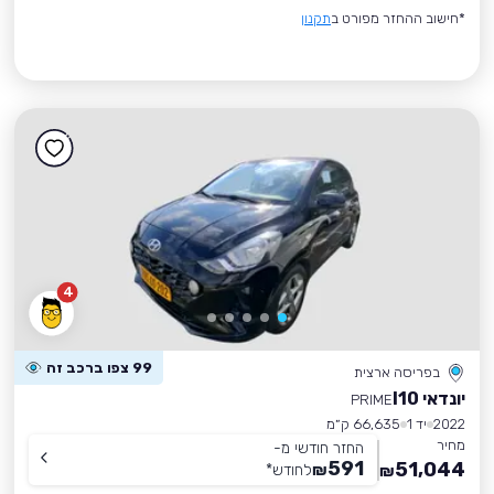
*חישוב ההחזר מפורט ב
תקנון
4
99 צפו ברכב זה
בפריסה ארצית
יונדאי I10
PRIME
2022
יד 1
66,635 ק״מ
מחיר
החזר חודשי מ-
591
51,044
₪
לחודש
*
₪