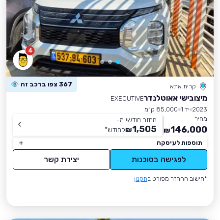
4
367 צפו ברכב זה
קרית אתא
מיצובישי אאוטלנדר
EXECUTIVE
2023
יד 1
85,000 ק״מ
מחיר
החזר חודשי מ-
1,505
146,000
₪
לחודש
*
₪
תוספות לעיסקה
לפגישה בסוכנות
יצירת קשר
*חישוב ההחזר מפורט ב
תקנון