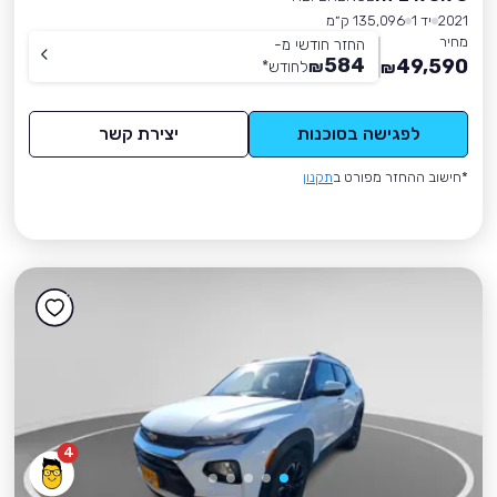
2021
יד 1
135,096 ק״מ
מחיר
החזר חודשי מ-
584
49,590
₪
לחודש
*
₪
לפגישה בסוכנות
יצירת קשר
*חישוב ההחזר מפורט ב
תקנון
4