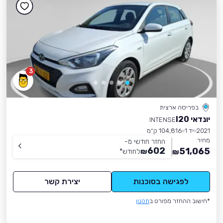
3
בפריסה ארצית
יונדאי I20
INTENSE
2021
יד 1
104,816 ק״מ
מחיר
החזר חודשי מ-
602
51,065
₪
לחודש
*
₪
לפגישה בסוכנות
יצירת קשר
*חישוב ההחזר מפורט ב
תקנון