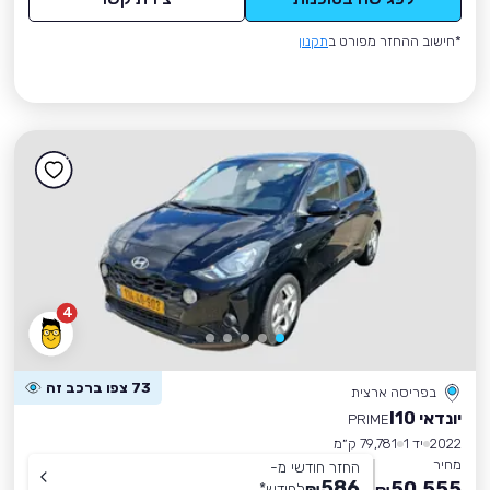
*חישוב ההחזר מפורט ב
תקנון
4
73 צפו ברכב זה
בפריסה ארצית
יונדאי I10
PRIME
2022
יד 1
79,781 ק״מ
מחיר
החזר חודשי מ-
586
50,555
₪
לחודש
*