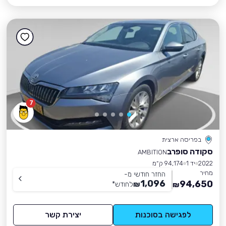
7
בפריסה ארצית
סקודה סופרב
AMBITION
2022
יד 1
94,174 ק״מ
מחיר
החזר חודשי מ-
1,096
94,650
₪
לחודש
*
₪
לפגישה בסוכנות
יצירת קשר