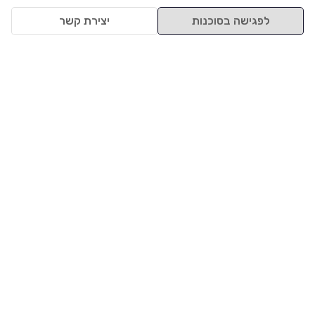
לפגישה בסוכנות
יצירת קשר
למעלה
רכבים
מי אנחנו
סננים מומלצים
מסחריות
מגזין
תקנון
משאיות
אינדקס סוכנויות
נגישות
בדיקת מימון
שאלות ותשובות
מדיניות פרטיות
טרייד אין
אבטחת מידע
מחקר