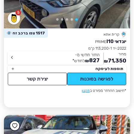
5
1517 צפו ברכב זה
קרית אתא
יונדאי I10
PRIME
2022
יד 1
113,200 ק״מ
מחיר
החזר חודשי מ-
827
71,350
₪
לחודש
*
₪
תוספות לעיסקה
לפגישה בסוכנות
יצירת קשר
*חישוב ההחזר מפורט ב
תקנון