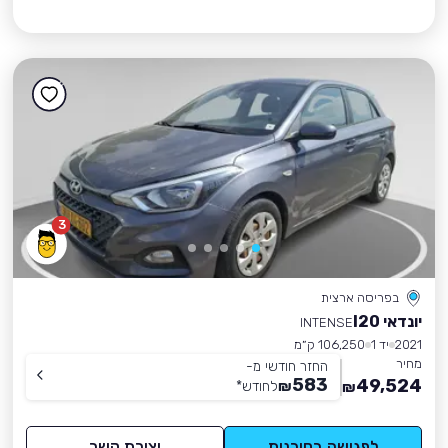
3
בפריסה ארצית
יונדאי I20
INTENSE
2021
יד 1
106,250 ק״מ
מחיר
החזר חודשי מ-
583
49,524
₪
לחודש
*
₪
לפגישה בסוכנות
יצירת קשר