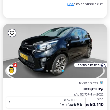
*חישוב ההחזר מפורט ב
תקנון
ק״מ נמוך במיוחד
4
בפריסה ארצית
קיה פיקנטו
LX
2022
יד 1
52,707 ק״מ
מחיר
החזר חודשי מ-
696
60,110
₪
לחודש
*
₪