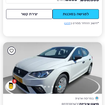
₪
לפגישה בסוכנות
יצירת קשר
*חישוב ההחזר מפורט ב
תקנון
3
בפריסה ארצית
סיאט איביזה
REFERENCE