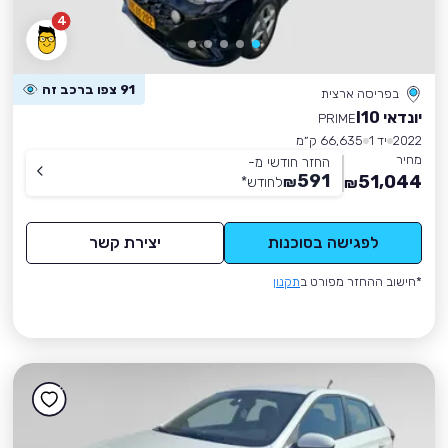
4
91 צפו ברכב זה
בפריסה ארצית
יונדאי I10
PRIME
2022
יד 1
66,635 ק״מ
מחיר
החזר חודשי מ-
591
51,044
₪
לחודש
*
₪
לפגישה בסוכנות
יצירת קשר
*חישוב ההחזר מפורט ב
תקנון