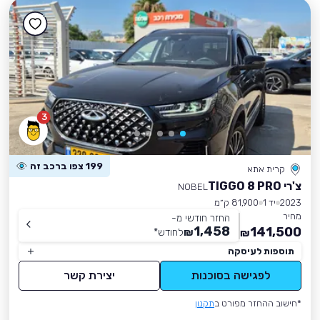
3
199 צפו ברכב זה
קרית אתא
צ'רי TIGGO 8 PRO
NOBEL
2023
יד 1
81,900 ק״מ
מחיר
החזר חודשי מ-
1,458
141,500
₪
לחודש
*
₪
תוספות לעיסקה
לפגישה בסוכנות
יצירת קשר
*חישוב ההחזר מפורט ב
תקנון