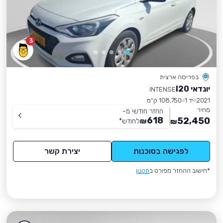
3
בפריסה ארצית
יונדאי I20
INTENSE
2021
יד 1
108,750 ק״מ
מחיר
החזר חודשי מ-
618
52,450
₪
לחודש
*
₪
לפגישה בסוכנות
יצירת קשר
*חישוב ההחזר מפורט ב
תקנון