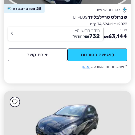
28 צפו ברכב זה
בפריסה ארצית
שברולט טריילבליזר
LT PLUS
2022
יד 1
74,594 ק״מ
מחיר
החזר חודשי מ-
732
63,144
₪
לחודש
*
₪
לפגישה בסוכנות
יצירת קשר
*חישוב ההחזר מפורט ב
תקנון