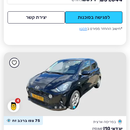
₪
לפגישה בסוכנות
יצירת קשר
*חישוב ההחזר מפורט ב
תקנון
4
75 צפו ברכב זה
בפריסה ארצית
יונדאי I10
PRIME