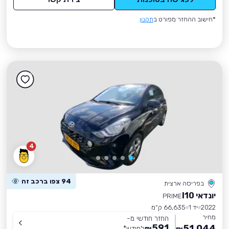
*חישוב ההחזר מפורט ב
תקנון
4
94 צפו ברכב זה
בפריסה ארצית
יונדאי I10
PRIME
2022
יד 1
66,635 ק״מ
מחיר
החזר חודשי מ-
591
51,044
₪
לחודש
*