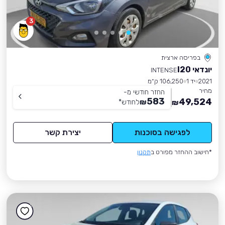
3
בפריסה ארצית
יונדאי I20
INTENSE
2021
יד 1
106,250 ק״מ
מחיר
החזר חודשי מ-
583
49,524
₪
לחודש
*
₪
לפגישה בסוכנות
יצירת קשר
*חישוב ההחזר מפורט ב
תקנון