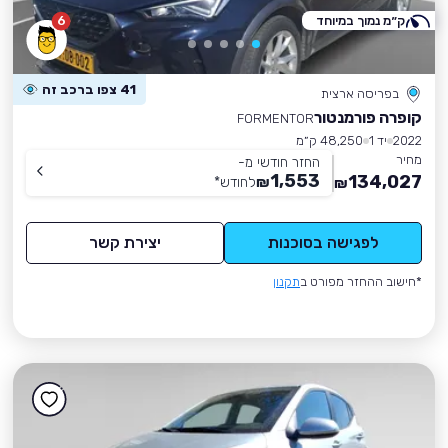
ק״מ נמוך במיוחד
6
41 צפו ברכב זה
בפריסה ארצית
קופרה פורמנטור
FORMENTOR
2022
יד 1
48,250 ק״מ
מחיר
החזר חודשי מ-
1,553
134,027
₪
לחודש
*
₪
לפגישה בסוכנות
יצירת קשר
*חישוב ההחזר מפורט ב
תקנון