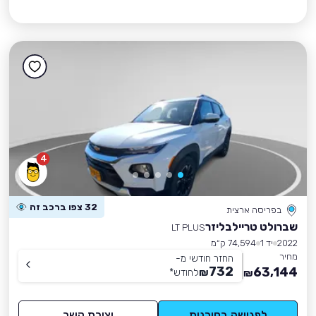
4
32 צפו ברכב זה
בפריסה ארצית
שברולט טריילבליזר
LT PLUS
2022
יד 1
74,594 ק״מ
מחיר
החזר חודשי מ-
732
63,144
₪
לחודש
*
₪
לפגישה בסוכנות
יצירת קשר