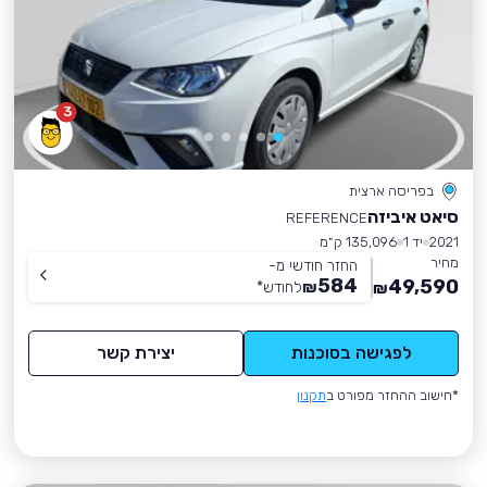
3
בפריסה ארצית
סיאט איביזה
REFERENCE
2021
יד 1
135,096 ק״מ
מחיר
החזר חודשי מ-
584
49,590
₪
לחודש
*
₪
לפגישה בסוכנות
יצירת קשר
*חישוב ההחזר מפורט ב
תקנון