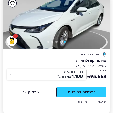
8
בפריסה ארצית
טויוטה קורולה
SUN
2022
יד 1
72,014 ק״מ
מחיר
החזר חודשי מ-
1,108
95,663
₪
לחודש
*
₪
לפגישה בסוכנות
יצירת קשר
*חישוב ההחזר מפורט ב
תקנון