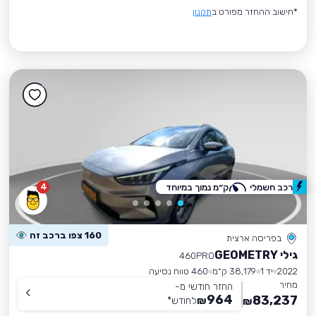
*חישוב ההחזר מפורט ב
תקנון
4
רכב חשמלי
ק״מ נמוך במיוחד
160 צפו ברכב זה
בפריסה ארצית
גילי GEOMETRY
460PRO
2022
יד 1
38,179 ק״מ
460 טווח נסיעה
מחיר
החזר חודשי מ-
964
83,237
₪
לחודש
*
₪