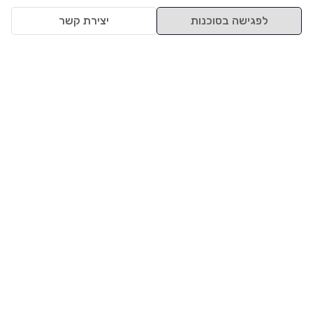
לפגישה בסוכנות
יצירת קשר
למעלה
רכבים
מי אנחנו
סננים מומלצים
מסחריות
מגזין
תקנון
משאיות
אינדקס סוכנויות
נגישות
בדיקת מימון
שאלות ותשובות
מדיניות פרטיות
טרייד אין
אבטחת מידע
מחקר