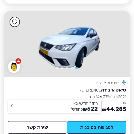
4
בפריסה ארצית
סיאט איביזה
REFERENCE
2021
יד 1
146,379 ק״מ
מחיר
החזר חודשי מ-
522
44,285
₪
לחודש
*
₪
לפגישה בסוכנות
יצירת קשר