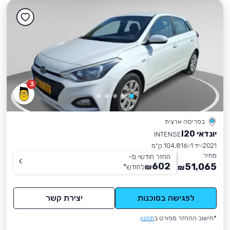
3
בפריסה ארצית
יונדאי I20
INTENSE
2021
יד 1
104,816 ק״מ
מחיר
החזר חודשי מ-
602
51,065
₪
לחודש
*
₪
לפגישה בסוכנות
יצירת קשר
*חישוב ההחזר מפורט ב
תקנון