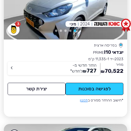
2024
מיני
3
בפריסה ארצית
יונדאי I10
PRIME
2023
יד 1
11,335 ק״מ
מחיר
החזר חודשי מ-
727
70,522
₪
לחודש
*
₪
לפגישה בסוכנות
יצירת קשר
*חישוב ההחזר מפורט ב
תקנון