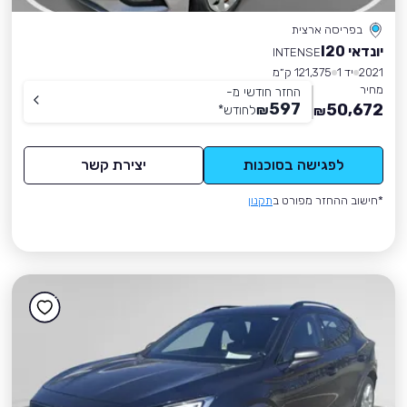
בפריסה ארצית
יונדאי I20
INTENSE
2021
יד 1
121,375 ק״מ
מחיר
החזר חודשי מ-
597
50,672
₪
לחודש
*
₪
לפגישה בסוכנות
יצירת קשר
*חישוב ההחזר מפורט ב
תקנון