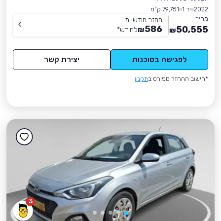
2022
יד 1
79,781 ק״מ
מחיר
החזר חודשי מ-
586
50,555
₪
לחודש
*
₪
לפגישה בסוכנות
יצירת קשר
*חישוב ההחזר מפורט ב
תקנון
3