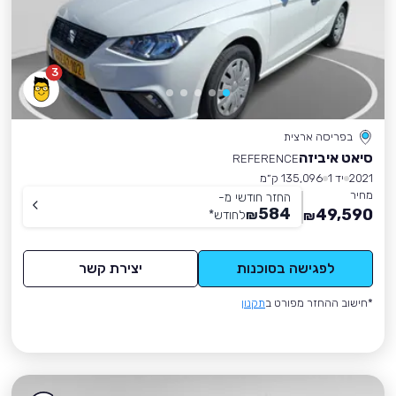
3
בפריסה ארצית
סיאט איביזה
REFERENCE
2021
יד 1
135,096 ק״מ
מחיר
החזר חודשי מ-
584
49,590
₪
לחודש
*
₪
לפגישה בסוכנות
יצירת קשר
*חישוב ההחזר מפורט ב
תקנון