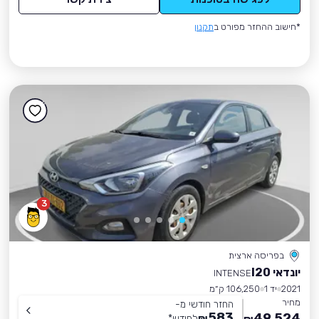
*חישוב ההחזר מפורט ב
תקנון
3
בפריסה ארצית
יונדאי I20
INTENSE
2021
יד 1
106,250 ק״מ
מחיר
החזר חודשי מ-
583
49,524
₪
לחודש
*