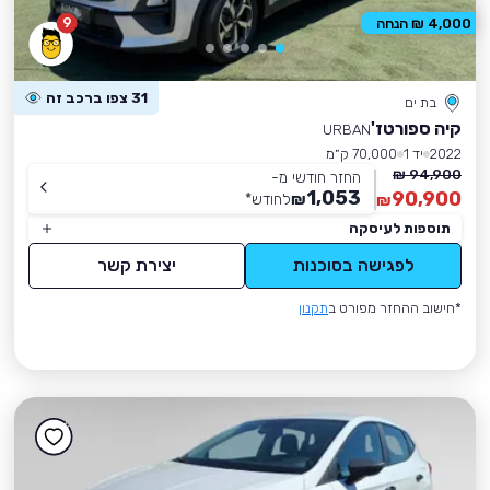
9
4,000 ₪ הנחה
31 צפו ברכב זה
בת ים
קיה ספורטז'
URBAN
2022
יד 1
70,000 ק״מ
94,900 ₪
החזר חודשי מ-
1,053
90,900
₪
לחודש
*
₪
תוספות לעיסקה
לפגישה בסוכנות
יצירת קשר
*חישוב ההחזר מפורט ב
תקנון