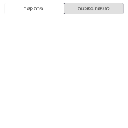
לפגישה בסוכנות
יצירת קשר
למעלה
רכבים
מי אנחנו
סננים מומלצים
מסחריות
מגזין
תקנון
משאיות
אינדקס סוכנויות
נגישות
בדיקת מימון
שאלות ותשובות
מדיניות פרטיות
טרייד אין
אבטחת מידע
מחקר