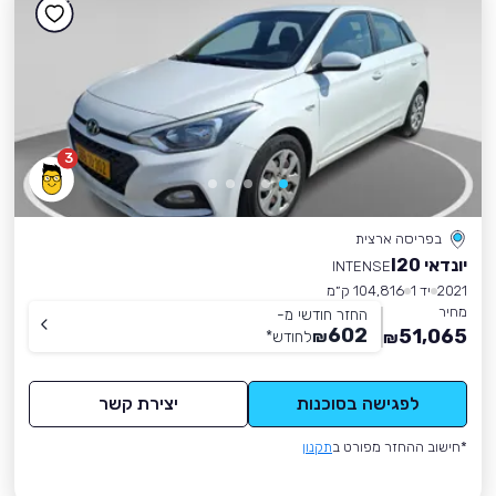
3
בפריסה ארצית
יונדאי I20
INTENSE
2021
יד 1
104,816 ק״מ
מחיר
החזר חודשי מ-
602
51,065
₪
לחודש
*
₪
לפגישה בסוכנות
יצירת קשר
*חישוב ההחזר מפורט ב
תקנון