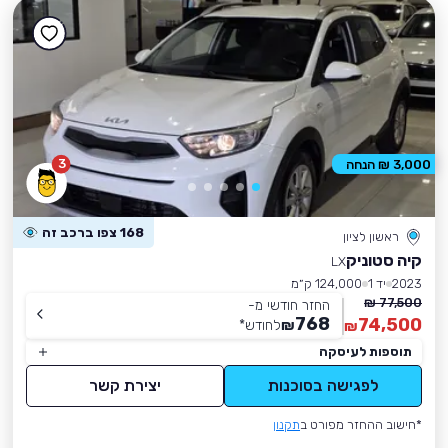
3
3,000 ₪ הנחה
168 צפו ברכב זה
ראשון לציון
קיה סטוניק
LX
2023
יד 1
124,000 ק״מ
77,500 ₪
החזר חודשי מ-
768
74,500
₪
לחודש
*
₪
תוספות לעיסקה
לפגישה בסוכנות
יצירת קשר
*חישוב ההחזר מפורט ב
תקנון