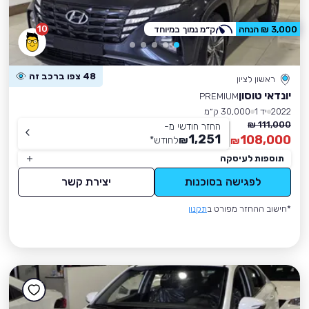
10
3,000 ₪ הנחה
ק״מ נמוך במיוחד
48 צפו ברכב זה
ראשון לציון
יונדאי טוסון
PREMIUM
2022
יד 1
30,000 ק״מ
111,000 ₪
החזר חודשי מ-
1,251
108,000
₪
לחודש
*
₪
תוספות לעיסקה
לפגישה בסוכנות
יצירת קשר
*חישוב ההחזר מפורט ב
תקנון