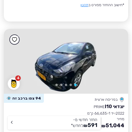
*חישוב ההחזר מפורט ב
תקנון
4
94 צפו ברכב זה
בפריסה ארצית
יונדאי I10
PRIME
2022
יד 1
66,635 ק״מ
מחיר
החזר חודשי מ-
591
51,044
₪
לחודש
*
₪