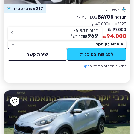
217 צפו ברכב זה
ראשון לציון
יונדאי BAYON
PRIME PLUS
2023
יד 1
40,000 ק״מ
97,000 ₪
החזר חודשי מ-
969
94,000
₪
לחודש
*
₪
תוספות לעיסקה
לפגישה בסוכנות
יצירת קשר
*חישוב ההחזר מפורט ב
תקנון