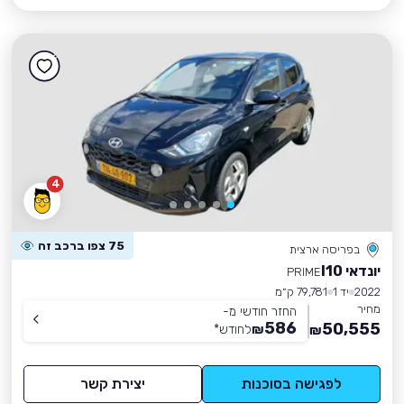
4
75 צפו ברכב זה
בפריסה ארצית
יונדאי I10
PRIME
2022
יד 1
79,781 ק״מ
מחיר
החזר חודשי מ-
586
50,555
₪
לחודש
*
₪
לפגישה בסוכנות
יצירת קשר