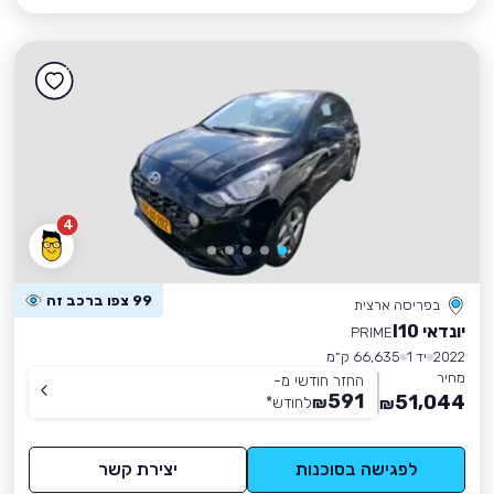
4
99 צפו ברכב זה
בפריסה ארצית
יונדאי I10
PRIME
2022
יד 1
66,635 ק״מ
מחיר
החזר חודשי מ-
591
51,044
₪
לחודש
*
₪
לפגישה בסוכנות
יצירת קשר