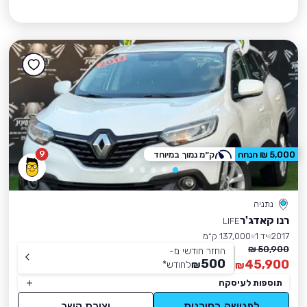
9
5,000 ₪ הנחה
ק״מ נמוך במיוחד
נתניה
רנו קאדג'ר
LIFE
2017
יד 1
137,000 ק״מ
50,900 ₪
החזר חודשי מ-
500
45,900
₪
לחודש
*
₪
תוספות לעיסקה
לפגישה בסוכנות
יצירת קשר