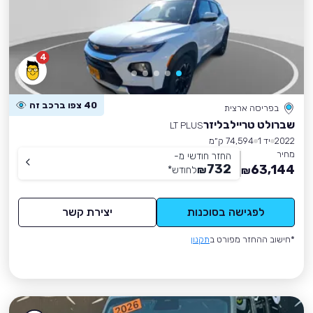
4
40 צפו ברכב זה
בפריסה ארצית
שברולט טריילבליזר
LT PLUS
2022
יד 1
74,594 ק״מ
מחיר
החזר חודשי מ-
732
63,144
₪
לחודש
*
₪
לפגישה בסוכנות
יצירת קשר
*חישוב ההחזר מפורט ב
תקנון