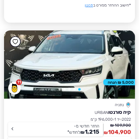
*חישוב ההחזר מפורט ב
תקנון
11
5,000 ₪ הנחה
נתניה
קיה סורנטו
URBAN
2022
יד 1
196,000 ק״מ
109,900 ₪
החזר חודשי מ-
1,215
104,900
₪
לחודש
*
₪