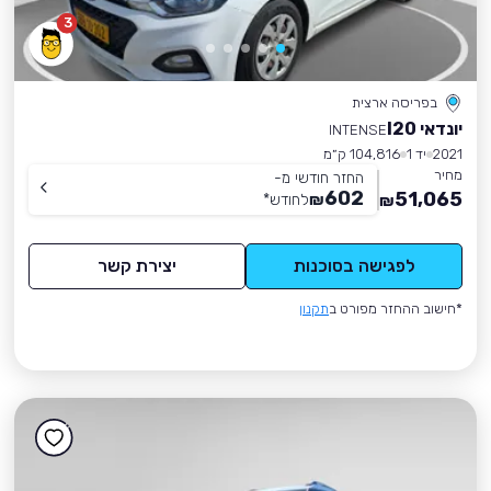
3
בפריסה ארצית
יונדאי I20
INTENSE
2021
יד 1
104,816 ק״מ
מחיר
החזר חודשי מ-
602
51,065
₪
לחודש
*
₪
לפגישה בסוכנות
יצירת קשר
*חישוב ההחזר מפורט ב
תקנון