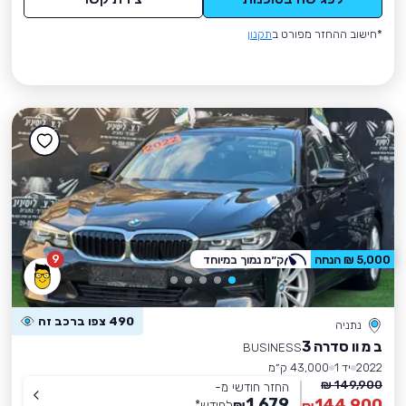
*חישוב ההחזר מפורט ב
תקנון
9
5,000 ₪ הנחה
ק״מ נמוך במיוחד
490 צפו ברכב זה
נתניה
ב מ וו סדרה 3
BUSINESS
2022
יד 1
43,000 ק״מ
149,900 ₪
החזר חודשי מ-
1,679
144,900
₪
לחודש
*