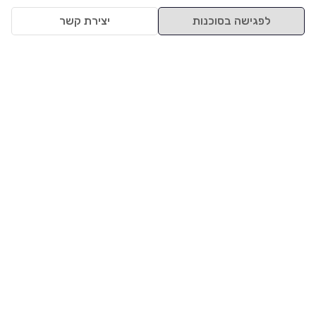
לפגישה בסוכנות
יצירת קשר
למעלה
רכבים
מי אנחנו
סננים מומלצים
מסחריות
מגזין
תקנון
משאיות
אינדקס סוכנויות
נגישות
בדיקת מימון
שאלות ותשובות
מדיניות פרטיות
טרייד אין
אבטחת מידע
מחקר