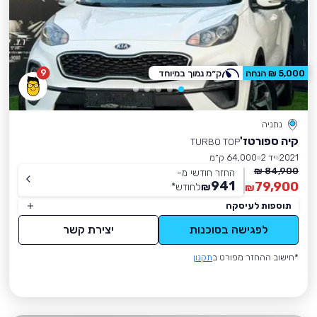
9
5,000 ₪ הנחה
ק״מ נמוך במיוחד
נתניה
קיה ספורטז'
TURBO TOP
2021
יד 2
64,000 ק״מ
84,900 ₪
החזר חודשי מ-
941
79,900
₪
לחודש
*
₪
תוספות לעיסקה
לפגישה בסוכנות
יצירת קשר
*חישוב ההחזר מפורט ב
תקנון