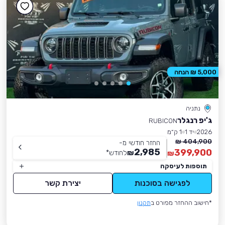
5,000 ₪ הנחה
נתניה
ג'יפ רנגלר
RUBICON
2026
יד 1
1 ק״מ
404,900 ₪
החזר חודשי מ-
2,985
399,900
₪
לחודש
*
₪
תוספות לעיסקה
לפגישה בסוכנות
יצירת קשר
*חישוב ההחזר מפורט ב
תקנון