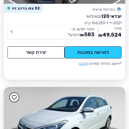
32 צפו ברכב זה
בפריסה ארצית
יונדאי I20
INTENSE
2021
יד 1
106,250 ק״מ
מחיר
החזר חודשי מ-
583
49,524
₪
לחודש
*
₪
לפגישה בסוכנות
יצירת קשר
*חישוב ההחזר מפורט ב
תקנון