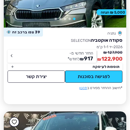
5,000 ₪ הנחה
39 צפו ברכב זה
נתניה
סקודה אוקטביה
SELECTION
2026
יד 1
1 ק״מ
127,900 ₪
החזר חודשי מ-
917
122,900
₪
לחודש
*
₪
תוספות לעיסקה
לפגישה בסוכנות
יצירת קשר
*חישוב ההחזר מפורט ב
תקנון