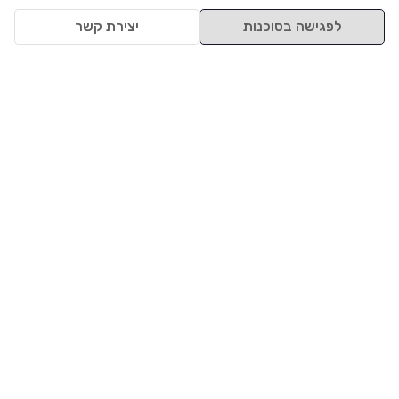
לפגישה בסוכנות
יצירת קשר
למעלה
רכבים
מי אנחנו
סננים מומלצים
מסחריות
מגזין
תקנון
משאיות
אינדקס סוכנויות
נגישות
בדיקת מימון
שאלות ותשובות
מדיניות פרטיות
טרייד אין
אבטחת מידע
מחקר