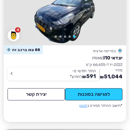
4
88 צפו ברכב זה
בפריסה ארצית
יונדאי I10
PRIME
2022
יד 1
66,635 ק״מ
מחיר
החזר חודשי מ-
591
51,044
₪
לחודש
*
₪
לפגישה בסוכנות
יצירת קשר
*חישוב ההחזר מפורט ב
תקנון