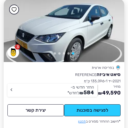
3
בפריסה ארצית
סיאט איביזה
REFERENCE
2021
יד 1
135,096 ק״מ
מחיר
החזר חודשי מ-
584
49,590
₪
לחודש
*
₪
לפגישה בסוכנות
יצירת קשר
*חישוב ההחזר מפורט ב
תקנון