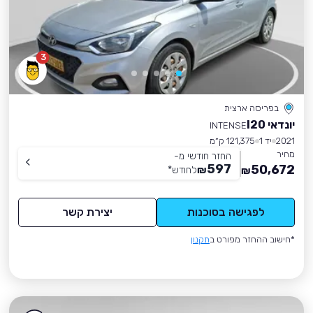
3
בפריסה ארצית
יונדאי I20
INTENSE
2021
יד 1
121,375 ק״מ
מחיר
החזר חודשי מ-
597
50,672
₪
לחודש
*
₪
לפגישה בסוכנות
יצירת קשר
*חישוב ההחזר מפורט ב
תקנון