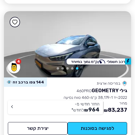
4
רכב חשמלי
ק״מ נמוך במיוחד
144 צפו ברכב זה
בפריסה ארצית
גילי GEOMETRY
460PRO
2022
יד 1
38,179 ק״מ
460 טווח נסיעה
מחיר
החזר חודשי מ-
964
83,237
₪
לחודש
*
₪
לפגישה בסוכנות
יצירת קשר