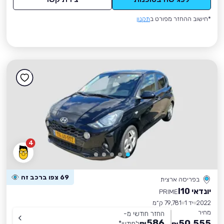
*חישוב ההחזר מפורט ב
תקנון
4
69 צפו ברכב זה
בפריסה ארצית
יונדאי I10
PRIME
2022
יד 1
79,781 ק״מ
מחיר
החזר חודשי מ-
586
50,555
₪
לחודש
*