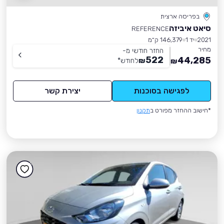
בפריסה ארצית
סיאט איביזה
REFERENCE
2021
יד 1
146,379 ק״מ
מחיר
החזר חודשי מ-
522
44,285
₪
לחודש
*
₪
לפגישה בסוכנות
יצירת קשר
*חישוב ההחזר מפורט ב
תקנון