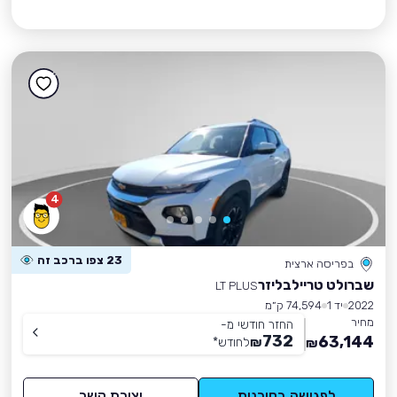
4
23 צפו ברכב זה
בפריסה ארצית
שברולט טריילבליזר
LT PLUS
2022
יד 1
74,594 ק״מ
מחיר
החזר חודשי מ-
732
63,144
₪
לחודש
*
₪
לפגישה בסוכנות
יצירת קשר