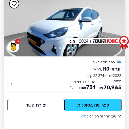
2024
מיני
3
בפריסה ארצית
יונדאי I10
PRIME
2023
יד 1
22,274 ק״מ
מחיר
החזר חודשי מ-
731
70,965
₪
לחודש
*
₪
לפגישה בסוכנות
יצירת קשר
*חישוב ההחזר מפורט ב
תקנון