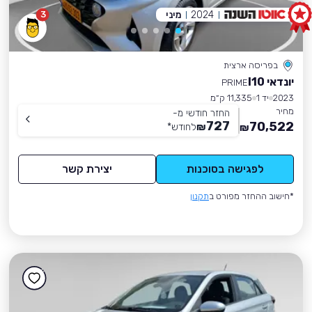
2024
מיני
3
בפריסה ארצית
יונדאי I10
PRIME
2023
יד 1
11,335 ק״מ
מחיר
החזר חודשי מ-
727
70,522
₪
לחודש
*
₪
לפגישה בסוכנות
יצירת קשר
*חישוב ההחזר מפורט ב
תקנון