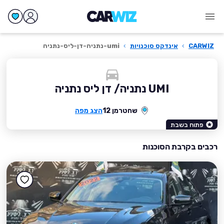
CARWIZ
›
אינדקס סוכנויות
›
umi-נתניה-דן-ליס-נתניה
UMI נתניה/ דן ליס נתניה
שחטרמן 12
הצג מפה
פתוח בשבת
רכבים בקרבת הסוכנות