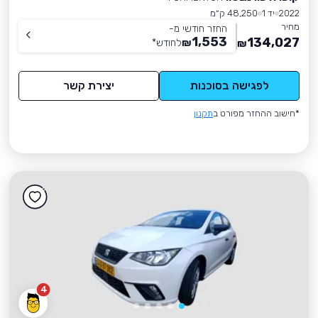
2022
יד 1
48,250 ק״מ
מחיר
החזר חודשי מ-
1,553
134,027
₪
לחודש
*
₪
לפגישה בסוכנות
יצירת קשר
*חישוב ההחזר מפורט ב
תקנון
4