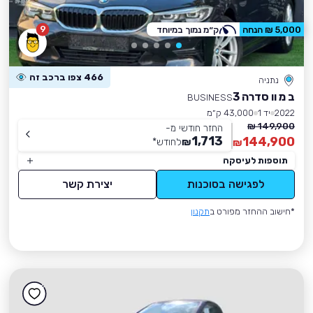
9
5,000 ₪ הנחה
ק״מ נמוך במיוחד
466 צפו ברכב זה
נתניה
ב מ וו סדרה 3
BUSINESS
2022
יד 1
43,000 ק״מ
149,900 ₪
החזר חודשי מ-
1,713
144,900
₪
לחודש
*
₪
תוספות לעיסקה
לפגישה בסוכנות
יצירת קשר
*חישוב ההחזר מפורט ב
תקנון