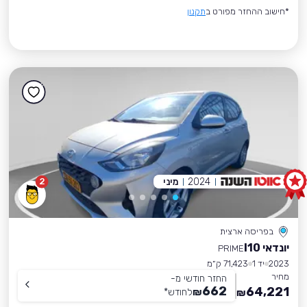
*חישוב ההחזר מפורט ב
תקנון
2024
מיני
2
בפריסה ארצית
יונדאי I10
PRIME
2023
יד 1
71,423 ק״מ
מחיר
החזר חודשי מ-
662
64,221
₪
לחודש
*
₪