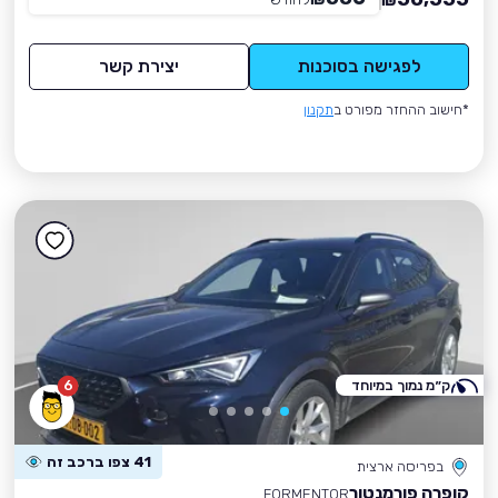
₪
לפגישה בסוכנות
יצירת קשר
*חישוב ההחזר מפורט ב
תקנון
ק״מ נמוך במיוחד
6
41 צפו ברכב זה
בפריסה ארצית
קופרה פורמנטור
FORMENTOR