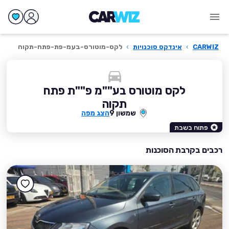
CARWIZ
›
אינדקס סוכנויות
›
לקס-מוטורס-בעמ-פת-פתח-תקוה
לקס מוטורס בע""מ פ""ת פתח
תקוה
שמשון 9
הצג מפה
פתוח בשבת
רכבים בקרבת הסוכנות