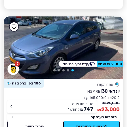
7
2,000 ₪ הנחה
ק״מ נמוך במיוחד
106 צפו ברכב זה
פתח תקווה
יונדאי I30
INSPIRE
2012
יד 2
165,000 ק״מ
25,000 ₪
החזר חודשי מ-
747
23,000
₪
לחודש
*
₪
תוספות לעיסקה
לפגישה בסוכנות
יצירת קשר