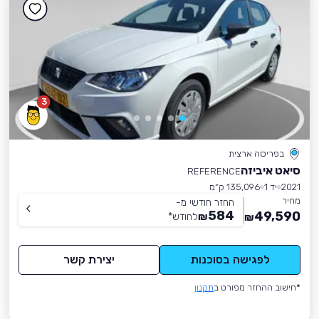
3
בפריסה ארצית
סיאט איביזה
REFERENCE
2021
יד 1
135,096 ק״מ
מחיר
החזר חודשי מ-
584
49,590
₪
לחודש
*
₪
לפגישה בסוכנות
יצירת קשר
*חישוב ההחזר מפורט ב
תקנון