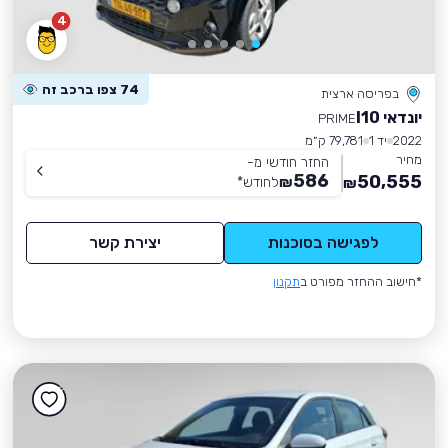
4
74 צפו ברכב זה
בפריסה ארצית
יונדאי I10
PRIME
2022
יד 1
79,781 ק״מ
מחיר
החזר חודשי מ-
586
50,555
₪
לחודש
*
₪
לפגישה בסוכנות
יצירת קשר
*חישוב ההחזר מפורט ב
תקנון