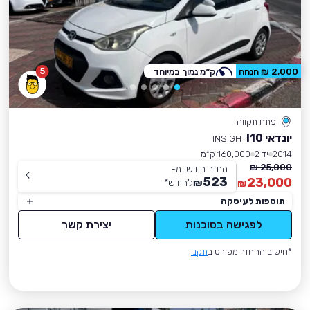
5
2,000 ₪ הנחה
ק״מ נמוך במיוחד
פתח תקווה
יונדאי I10
INSIGHT
2014
יד 2
160,000 ק״מ
25,000 ₪
החזר חודשי מ-
523
23,000
₪
לחודש
*
₪
תוספות לעיסקה
לפגישה בסוכנות
יצירת קשר
*חישוב ההחזר מפורט ב
תקנון