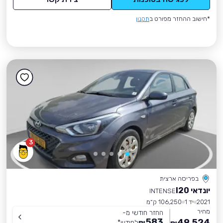
*חישוב ההחזר מפורט ב
תקנון
3
בפריסה ארצית
יונדאי I20
INTENSE
2021
יד 1
106,250 ק״מ
מחיר
החזר חודשי מ-
583
49,524
₪
לחודש
*