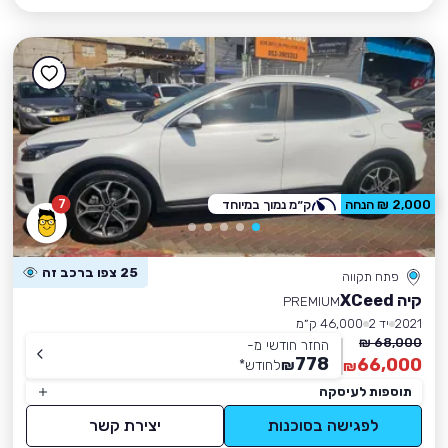
7
2,000 ₪ הנחה
ק״מ נמוך במיוחד
25 צפו ברכב זה
פתח תקווה
קיה XCeed
PREMIUM
2021
יד 2
46,000 ק״מ
68,000 ₪
החזר חודשי מ-
778
66,000
₪
לחודש
*
₪
תוספות לעיסקה
לפגישה בסוכנות
יצירת קשר