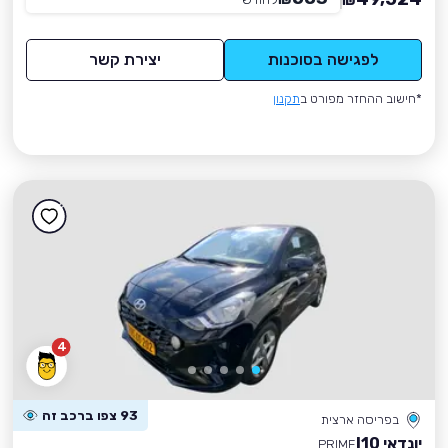
₪
לפגישה בסוכנות
יצירת קשר
*חישוב ההחזר מפורט ב
תקנון
4
93 צפו ברכב זה
בפריסה ארצית
יונדאי I10
PRIME