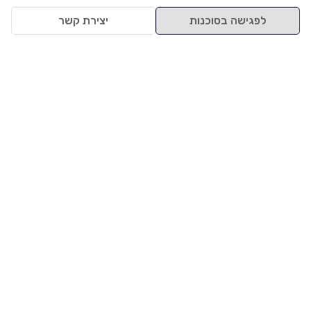
לפגישה בסוכנות
יצירת קשר
למעלה
רכבים
מי אנחנו
סננים מומלצים
מסחריות
מגזין
תקנון
משאיות
אינדקס סוכנויות
נגישות
בדיקת מימון
שאלות ותשובות
מדיניות פרטיות
טרייד אין
אבטחת מידע
מחקר