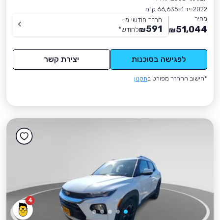
2022
יד 1
66,635 ק״מ
מחיר
החזר חודשי מ-
591
51,044
₪
לחודש
*
₪
לפגישה בסוכנות
יצירת קשר
*חישוב ההחזר מפורט ב
תקנון
4