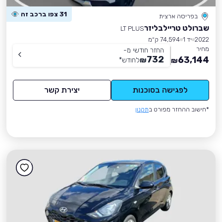
31 צפו ברכב זה
בפריסה ארצית
שברולט טריילבליזר
LT PLUS
2022
יד 1
74,594 ק״מ
מחיר
החזר חודשי מ-
732
63,144
₪
לחודש
*
₪
לפגישה בסוכנות
יצירת קשר
*חישוב ההחזר מפורט ב
תקנון