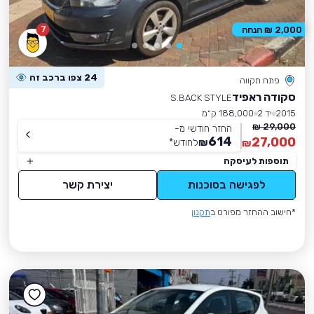
7
2,000 ₪ הנחה
24 צפו ברכב זה
פתח תקווה
סקודה ראפיד
S.BACK STYLE
2015
יד 2
188,000 ק״מ
29,000 ₪
החזר חודשי מ-
614
27,000
₪
לחודש
*
₪
תוספות לעיסקה
לפגישה בסוכנות
יצירת קשר
*חישוב ההחזר מפורט ב
תקנון