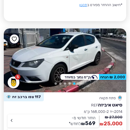
*חישוב ההחזר מפורט ב
תקנון
5
2,000 ₪ הנחה
ק״מ נמוך במיוחד
117 צפו ברכב זה
פתח תקווה
סיאט איביזה
REF
2014
יד 2
168,000 ק״מ
27,000 ₪
החזר חודשי מ-
569
25,000
₪
לחודש
*
₪