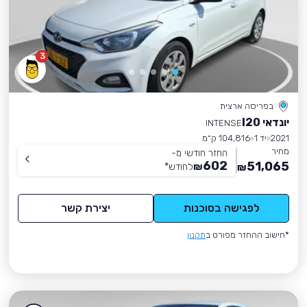
3
בפריסה ארצית
יונדאי I20
INTENSE
2021
יד 1
104,816 ק״מ
מחיר
החזר חודשי מ-
602
51,065
₪
לחודש
*
₪
לפגישה בסוכנות
יצירת קשר
*חישוב ההחזר מפורט ב
תקנון