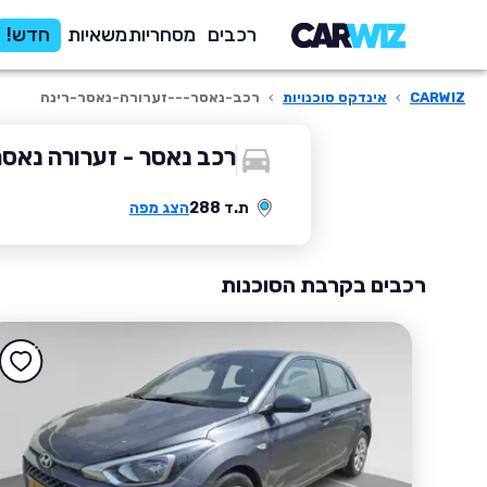
רכבים
מסחריות
משאיות
חדש!
CARWIZ
›
אינדקס סוכנויות
›
רכב-נאסר---זערורה-נאסר-רינה
רכב נאסר - זערורה נאסר
ת.ד 288
הצג מפה
רכבים בקרבת הסוכנות