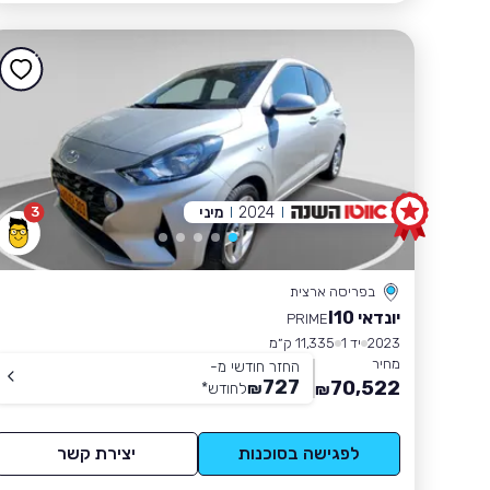
2024
מיני
3
בפריסה ארצית
יונדאי I10
PRIME
2023
יד 1
11,335 ק״מ
מחיר
החזר חודשי מ-
727
70,522
₪
לחודש
*
₪
לפגישה בסוכנות
יצירת קשר