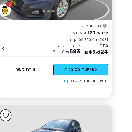
3
בפריסה ארצית
יונדאי I20
INTENSE
2021
יד 1
106,250 ק״מ
מחיר
החזר חודשי מ-
583
49,524
₪
לחודש
*
₪
לפגישה בסוכנות
יצירת קשר
*חישוב ההחזר מפורט ב
תקנון