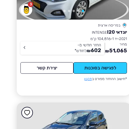
3
בפריסה ארצית
יונדאי I20
INTENSE
2021
יד 1
104,816 ק״מ
מחיר
החזר חודשי מ-
602
51,065
₪
לחודש
*
₪
לפגישה בסוכנות
יצירת קשר
*חישוב ההחזר מפורט ב
תקנון