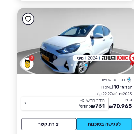
2024
מיני
3
בפריסה ארצית
יונדאי I10
PRIME
2023
יד 1
22,274 ק״מ
מחיר
החזר חודשי מ-
731
70,965
₪
לחודש
*
₪
לפגישה בסוכנות
יצירת קשר