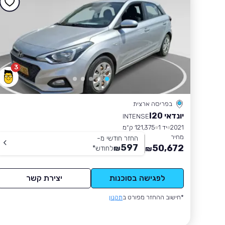
3
בפריסה ארצית
יונדאי I20
INTENSE
2021
יד 1
121,375 ק״מ
מחיר
החזר חודשי מ-
597
50,672
₪
לחודש
*
₪
לפגישה בסוכנות
יצירת קשר
*חישוב ההחזר מפורט ב
תקנון