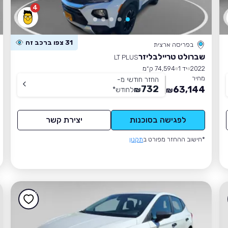
4
31 צפו ברכב זה
בפריסה ארצית
שברולט טריילבליזר
LT PLUS
2022
יד 1
74,594 ק״מ
מחיר
החזר חודשי מ-
732
63,144
₪
לחודש
*
₪
לפגישה בסוכנות
יצירת קשר
*חישוב ההחזר מפורט ב
תקנון