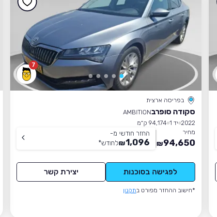
7
בפריסה ארצית
סקודה סופרב
AMBITION
2022
יד 1
94,174 ק״מ
מחיר
החזר חודשי מ-
1,096
94,650
₪
לחודש
*
₪
לפגישה בסוכנות
יצירת קשר
*חישוב ההחזר מפורט ב
תקנון