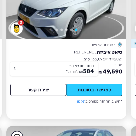
3
בפריסה ארצית
סיאט איביזה
REFERENCE
2021
יד 1
135,096 ק״מ
מחיר
החזר חודשי מ-
584
49,590
₪
לחודש
*
₪
לפגישה בסוכנות
יצירת קשר
*חישוב ההחזר מפורט ב
תקנון