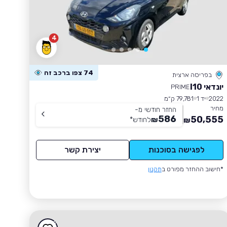
4
74 צפו ברכב זה
בפריסה ארצית
יונדאי I10
PRIME
2022
יד 1
79,781 ק״מ
מחיר
החזר חודשי מ-
586
50,555
₪
לחודש
*
₪
לפגישה בסוכנות
יצירת קשר
*חישוב ההחזר מפורט ב
תקנון