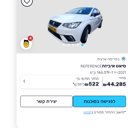
4
בפריסה ארצית
סיאט איביזה
REFERENCE
2021
יד 1
146,379 ק״מ
מחיר
החזר חודשי מ-
522
44,285
₪
לחודש
*
₪
לפגישה בסוכנות
יצירת קשר
*חישוב ההחזר מפורט ב
תקנון