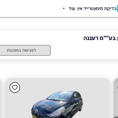
בדיקת מימון
טרייד אין
עוד
 בע""מ רעננה
לפגישה בסוכנות