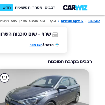
רכבים
מסחריות
משאיות
חדש!
CARWIZ
›
אינדקס סוכנויות
›
שרף---שום-סוכנות-השרון-בעמ-רעננה
שרף - שום סוכנות השרון
תדהר 3
הצג מפה
רכבים בקרבת הסוכנות