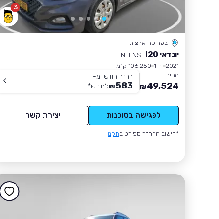
3
בפריסה ארצית
יונדאי I20
INTENSE
2021
יד 1
106,250 ק״מ
מחיר
החזר חודשי מ-
583
49,524
₪
לחודש
*
₪
לפגישה בסוכנות
יצירת קשר
*חישוב ההחזר מפורט ב
תקנון