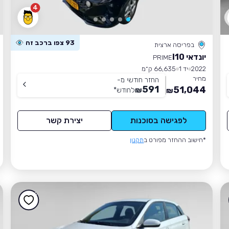
4
93 צפו ברכב זה
בפריסה ארצית
יונדאי I10
PRIME
2022
יד 1
66,635 ק״מ
מחיר
החזר חודשי מ-
591
51,044
₪
לחודש
*
₪
לפגישה בסוכנות
יצירת קשר
*חישוב ההחזר מפורט ב
תקנון