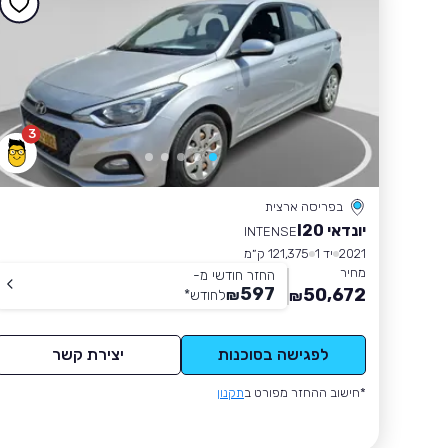
3
בפריסה ארצית
יונדאי I20
INTENSE
2021
יד 1
121,375 ק״מ
מחיר
החזר חודשי מ-
597
50,672
₪
לחודש
*
₪
לפגישה בסוכנות
יצירת קשר
*חישוב ההחזר מפורט ב
תקנון