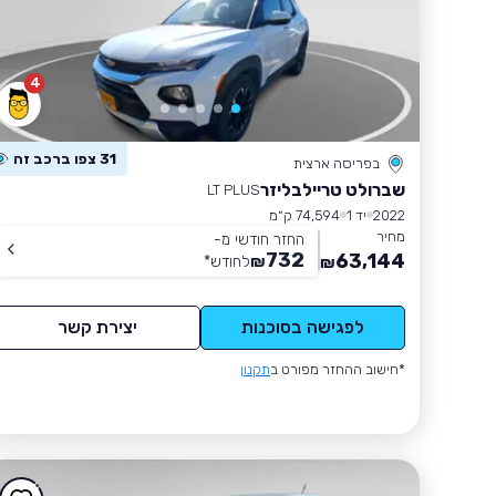
4
31 צפו ברכב זה
בפריסה ארצית
שברולט טריילבליזר
LT PLUS
2022
יד 1
74,594 ק״מ
מחיר
החזר חודשי מ-
732
63,144
₪
לחודש
*
₪
לפגישה בסוכנות
יצירת קשר
*חישוב ההחזר מפורט ב
תקנון