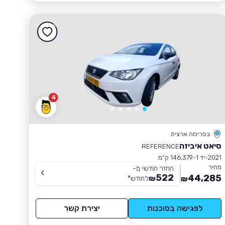
4
בפריסה ארצית
סיאט איביזה
REFERENCE
2021
יד 1
146,379 ק״מ
מחיר
החזר חודשי מ-
522
44,285
₪
לחודש
*
₪
לפגישה בסוכנות
יצירת קשר