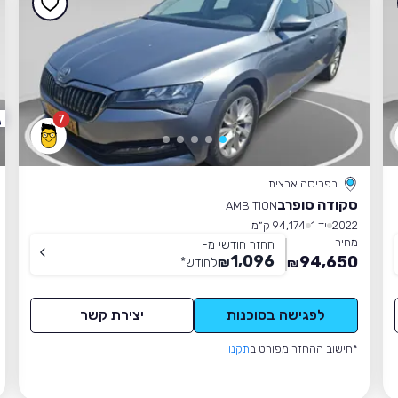
7
בפריסה ארצית
סקודה סופרב
AMBITION
2022
יד 1
94,174 ק״מ
מחיר
החזר חודשי מ-
1,096
94,650
₪
לחודש
*
₪
לפגישה בסוכנות
יצירת קשר
*חישוב ההחזר מפורט ב
תקנון