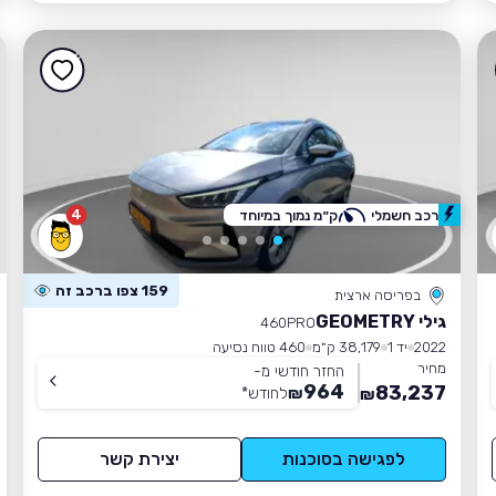
4
רכב חשמלי
ק״מ נמוך במיוחד
159 צפו ברכב זה
בפריסה ארצית
גילי GEOMETRY
460PRO
2022
יד 1
38,179 ק״מ
460 טווח נסיעה
מחיר
החזר חודשי מ-
964
83,237
₪
לחודש
*
₪
לפגישה בסוכנות
יצירת קשר