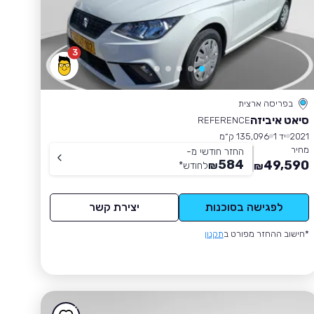
3
בפריסה ארצית
סיאט איביזה
REFERENCE
2021
יד 1
135,096 ק״מ
מחיר
החזר חודשי מ-
584
49,590
₪
לחודש
*
₪
לפגישה בסוכנות
יצירת קשר
*חישוב ההחזר מפורט ב
תקנון