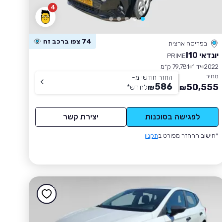
4
74 צפו ברכב זה
בפריסה ארצית
יונדאי I10
PRIME
2022
יד 1
79,781 ק״מ
מחיר
החזר חודשי מ-
586
50,555
₪
לחודש
*
₪
לפגישה בסוכנות
יצירת קשר
*חישוב ההחזר מפורט ב
תקנון