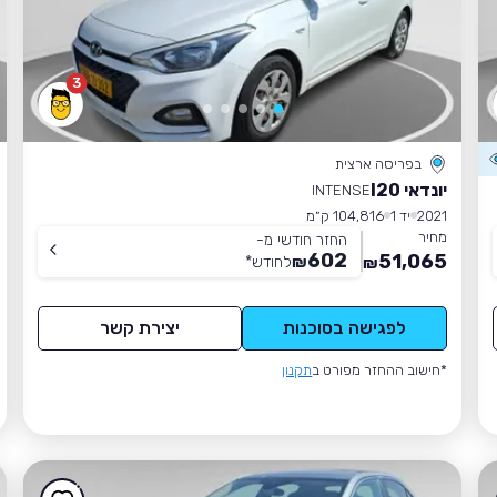
3
בפריסה ארצית
יונדאי I20
INTENSE
2021
יד 1
104,816 ק״מ
מחיר
החזר חודשי מ-
602
51,065
₪
לחודש
*
₪
לפגישה בסוכנות
יצירת קשר
*חישוב ההחזר מפורט ב
תקנון