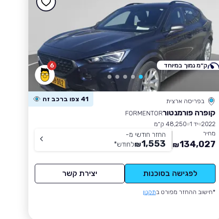
ק״מ נמוך במיוחד
6
41 צפו ברכב זה
בפריסה ארצית
קופרה פורמנטור
FORMENTOR
2022
יד 1
48,250 ק״מ
מחיר
החזר חודשי מ-
1,553
134,027
₪
לחודש
*
₪
לפגישה בסוכנות
יצירת קשר
*חישוב ההחזר מפורט ב
תקנון