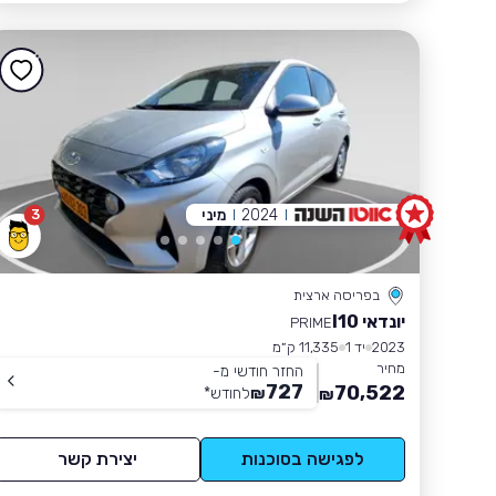
2024
מיני
3
בפריסה ארצית
יונדאי I10
PRIME
2023
יד 1
11,335 ק״מ
מחיר
החזר חודשי מ-
727
70,522
₪
לחודש
*
₪
לפגישה בסוכנות
יצירת קשר