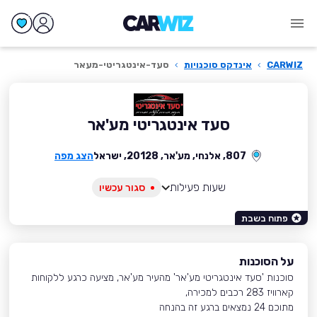
CARWIZ
›
אינדקס סוכנויות
›
סעד-אינטגריטי-מעאר
סעד אינטגריטי מע'אר
807, אלנחי, מע'אר, 20128, ישראל
הצג מפה
שעות פעילות
סגור עכשיו
פתוח בשבת
על הסוכנות
סוכנות 'סעד אינטגריטי מע'אר' מהעיר מע'אר, מציעה כרגע ללקוחות
קארוויז 283 רכבים למכירה,
מתוכם 24 נמצאים ברגע זה בהנחה