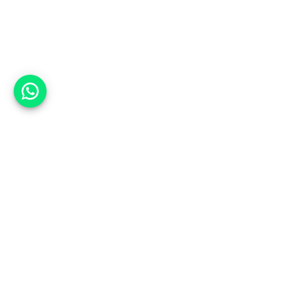
אפשר לעזור?
אנחנו ב-CARWIZ נעזור לך
להתחדש בקלות ובנוחות ברכב יד
שנייה בהתאמה אישית מתוך אלפי
רכבים וממאות סוכנויות רכב מובילות
באמצעות ממשק חדשני וידידותי
שפיתחנו, ובעזרת האלגוריתם החכם