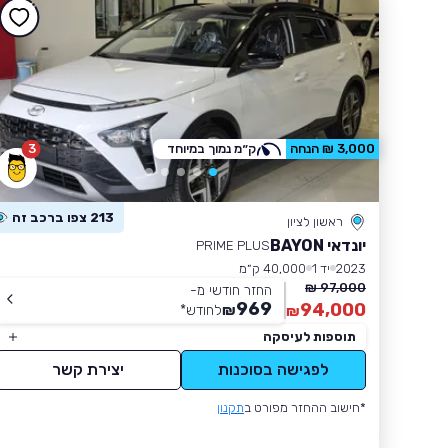
3
3,000 ₪ הנחה
ק״מ נמוך במיוחד
213 צפו ברכב זה
ראשון לציון
יונדאי BAYON
PRIME PLUS
2023
יד 1
40,000 ק״מ
97,000 ₪
החזר חודשי מ-
969
94,000
₪
לחודש
*
₪
תוספות לעיסקה
לפגישה בסוכנות
יצירת קשר
*חישוב ההחזר מפורט ב
תקנון