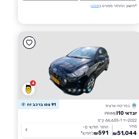
*חישוב ההחזר מפורט ב
תקנון
4
91 צפו ברכב זה
בפריסה ארצית
יונדאי I10
PRIME
2022
יד 1
66,635 ק״מ
מחיר
החזר חודשי מ-
591
51,044
₪
לחודש
*
₪