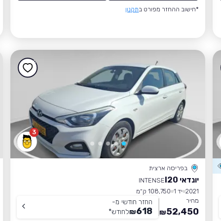
*חישוב ההחזר מפורט ב
תקנון
3
בפריסה ארצית
יונדאי I20
INTENSE
2021
יד 1
108,750 ק״מ
מחיר
החזר חודשי מ-
618
52,450
₪
לחודש
*
₪