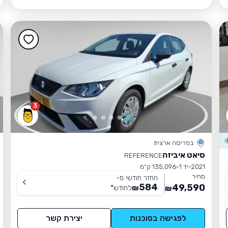
3
בפריסה ארצית
סיאט איביזה
REFERENCE
2021
יד 1
135,096 ק״מ
מחיר
החזר חודשי מ-
584
49,590
₪
לחודש
*
₪
לפגישה בסוכנות
יצירת קשר