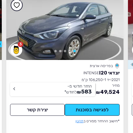
3
0
בפריסה ארצית
יונדאי I20
INTENSE
2021
יד 1
106,250 ק״מ
מחיר
החזר חודשי מ-
583
49,524
₪
לחודש
*
₪
לפגישה בסוכנות
יצירת קשר
*חישוב ההחזר מפורט ב
תקנון