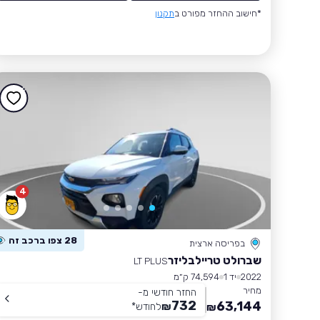
*חישוב ההחזר מפורט ב
תקנון
4
28 צפו ברכב זה
בפריסה ארצית
שברולט טריילבליזר
LT PLUS
2022
יד 1
74,594 ק״מ
מחיר
החזר חודשי מ-
732
63,144
₪
לחודש
*
₪