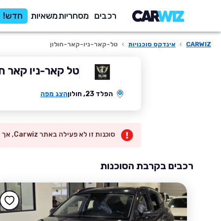
רכבים
מסחריות
משאיות
חדש!
CARWIZ
›
אינדקס סוכנויות
›
טל-קאר-ניו-קאר-חולון
טל קאר-ניו קאר חו
הפלד 23, חולון
הצג מפה
סוכנות זו לא פעילה באתר Carwiz, אך יש לנו המון רכבים רלוונטים עבורך באזור
רכבים בקרבת הסוכנות