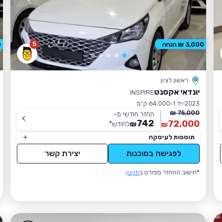
5
3,000 ₪ הנחה
0
ראשון לציון
יונדאי אקסנט
INSPIRE
2023
יד 1
64,000 ק״מ
75,000 ₪
החזר חודשי מ-
742
72,000
₪
לחודש
*
₪
תוספות לעיסקה
לפגישה בסוכנות
יצירת קשר
*חישוב ההחזר מפורט ב
תקנון