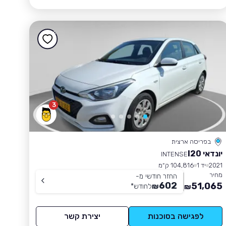
3
בפריסה ארצית
יונדאי I20
INTENSE
2021
יד 1
104,816 ק״מ
מחיר
החזר חודשי מ-
602
51,065
₪
לחודש
*
₪
לפגישה בסוכנות
יצירת קשר