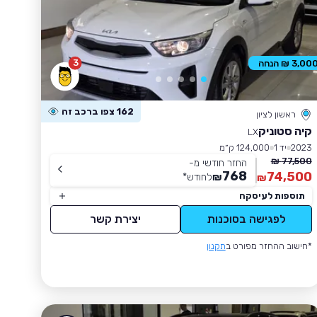
3
3,00 ₪ הנחה
162 צפו ברכב זה
ראשון לציון
קיה סטוניק
LX
2023
יד 1
124,000 ק״מ
77,500 ₪
החזר חודשי מ-
768
74,500
₪
לחודש
*
₪
תוספות לעיסקה
לפגישה בסוכנות
יצירת קשר
*חישוב ההחזר מפורט ב
תקנון