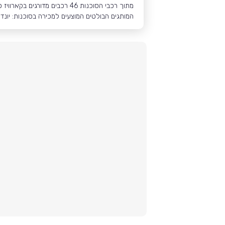
מתוך רכבי הסוכנות 46 רכבים מדורגים בקארוויז כ״בעלי קילומטרז׳ נמוך במיוחד״ בהשוואה לרכבים אחרים מאותו שנתון ודגם
המותגים הבולטים המוצעים למכירה בסוכנות: יונדאי: 102 רכבים קיה: 80 רכבים צ'רי: 56 