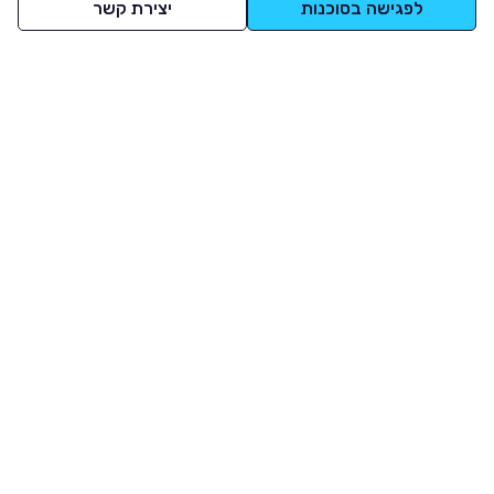
לפגישה בסוכנות
יצירת קשר
למעלה
רכבים
מי אנחנו
סננים מומלצים
מסחריות
מגזין
תקנון
משאיות
אינדקס סוכנויות
נגישות
בדיקת מימון
שאלות ותשובות
מדיניות פרטיות
טרייד אין
אבטחת מידע
מחקר