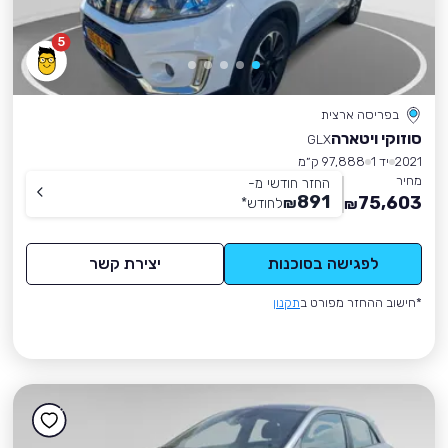
5
בפריסה ארצית
סוזוקי ויטארה
GLX
2021
יד 1
97,888 ק״מ
מחיר
החזר חודשי מ-
891
75,603
₪
לחודש
*
₪
לפגישה בסוכנות
יצירת קשר
*חישוב ההחזר מפורט ב
תקנון