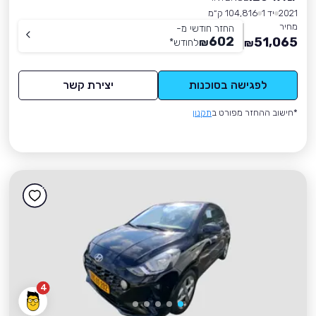
2021
יד 1
104,816 ק״מ
מחיר
החזר חודשי מ-
602
51,065
₪
לחודש
*
₪
לפגישה בסוכנות
יצירת קשר
*חישוב ההחזר מפורט ב
תקנון
4