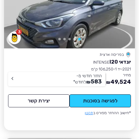
3
בפריסה ארצית
יונדאי I20
INTENSE
2021
יד 1
106,250 ק״מ
מחיר
החזר חודשי מ-
583
49,524
₪
לחודש
*
₪
לפגישה בסוכנות
יצירת קשר
*חישוב ההחזר מפורט ב
תקנון