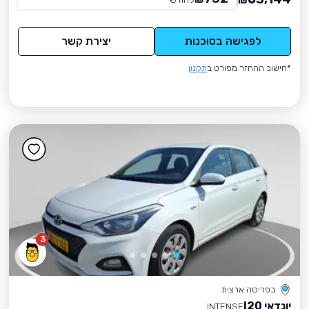
₪
לפגישה בסוכנות
יצירת קשר
*חישוב ההחזר מפורט ב
תקנון
3
בפריסה ארצית
יונדאי I20
INTENSE