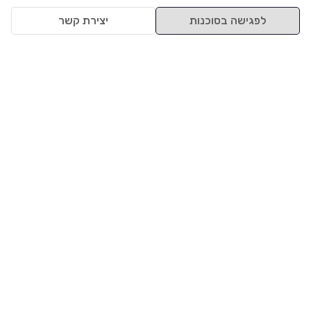
לפגישה בסוכנות
יצירת קשר
למעלה
רכבים
מי אנחנו
סננים מומלצים
מסחריות
מגזין
תקנון
משאיות
אינדקס סוכנויות
נגישות
בדיקת מימון
שאלות ותשובות
מדיניות פרטיות
טרייד אין
אבטחת מידע
מחקר