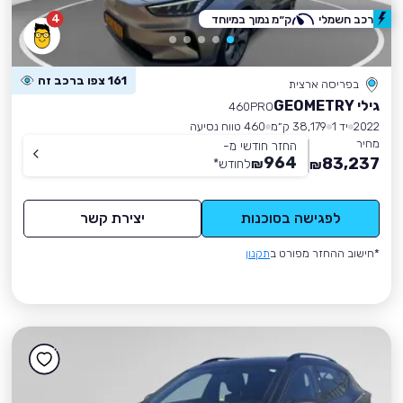
4
רכב חשמלי
ק״מ נמוך במיוחד
161 צפו ברכב זה
בפריסה ארצית
גילי GEOMETRY
460PRO
2022
יד 1
38,179 ק״מ
460 טווח נסיעה
מחיר
החזר חודשי מ-
964
83,237
₪
לחודש
*
₪
לפגישה בסוכנות
יצירת קשר
*חישוב ההחזר מפורט ב
תקנון