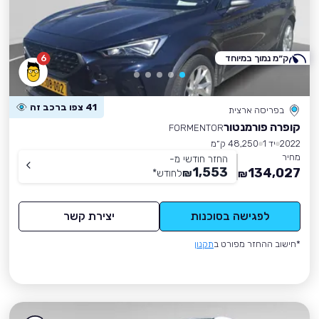
ק״מ נמוך במיוחד
6
41 צפו ברכב זה
בפריסה ארצית
קופרה פורמנטור
FORMENTOR
2022
יד 1
48,250 ק״מ
מחיר
החזר חודשי מ-
1,553
134,027
₪
לחודש
*
₪
לפגישה בסוכנות
יצירת קשר
*חישוב ההחזר מפורט ב
תקנון