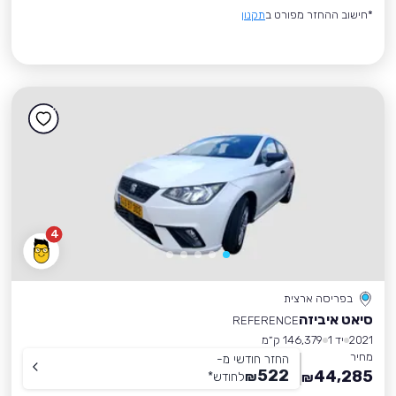
*חישוב ההחזר מפורט ב
תקנון
4
בפריסה ארצית
סיאט איביזה
REFERENCE
2021
יד 1
146,379 ק״מ
מחיר
החזר חודשי מ-
522
44,285
₪
לחודש
*
₪