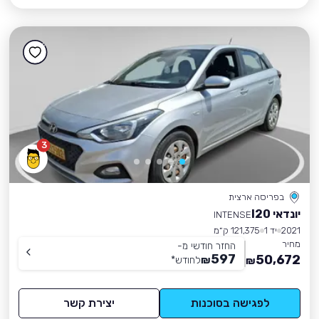
3
בפריסה ארצית
יונדאי I20
INTENSE
2021
יד 1
121,375 ק״מ
מחיר
החזר חודשי מ-
597
50,672
₪
לחודש
*
₪
לפגישה בסוכנות
יצירת קשר