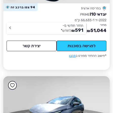
94 צפו ברכב זה
בפריסה ארצית
יונדאי I10
PRIME
2022
יד 1
66,635 ק״מ
מחיר
החזר חודשי מ-
591
51,044
₪
לחודש
*
₪
לפגישה בסוכנות
יצירת קשר
*חישוב ההחזר מפורט ב
תקנון