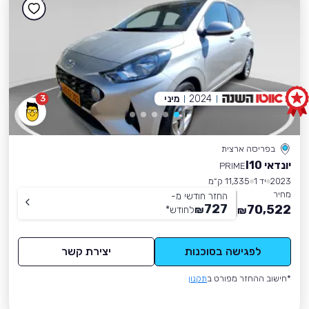
2024
מיני
3
בפריסה ארצית
יונדאי I10
PRIME
2023
יד 1
11,335 ק״מ
מחיר
החזר חודשי מ-
727
70,522
₪
לחודש
*
₪
לפגישה בסוכנות
יצירת קשר
*חישוב ההחזר מפורט ב
תקנון