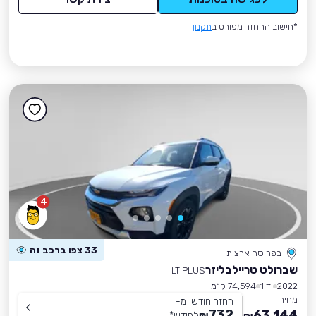
*חישוב ההחזר מפורט ב
תקנון
4
33 צפו ברכב זה
בפריסה ארצית
שברולט טריילבליזר
LT PLUS
2022
יד 1
74,594 ק״מ
מחיר
החזר חודשי מ-
732
63,144
₪
לחודש
*