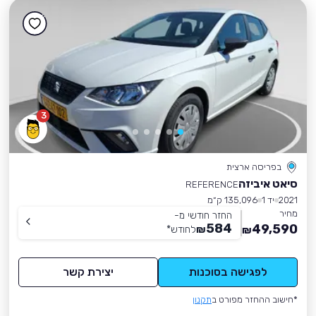
3
בפריסה ארצית
סיאט איביזה
REFERENCE
2021
יד 1
135,096 ק״מ
מחיר
החזר חודשי מ-
584
49,590
₪
לחודש
*
₪
לפגישה בסוכנות
יצירת קשר
*חישוב ההחזר מפורט ב
תקנון