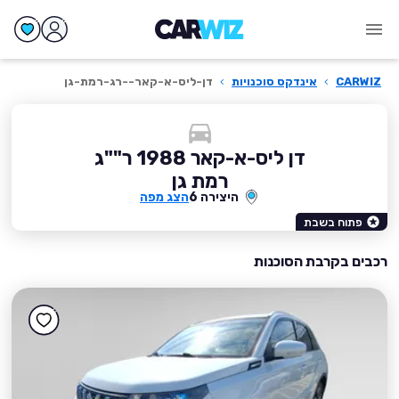
CARWIZ
›
אינדקס סוכנויות
›
דן-ליס-א-קאר--רג-רמת-גן
דן ליס-א-קאר 1988 ר""ג
רמת גן
היצירה 6
הצג מפה
פתוח בשבת
רכבים בקרבת הסוכנות