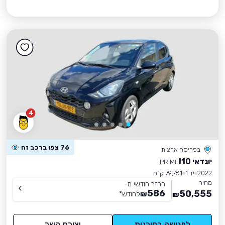
4
76 צפו ברכב זה
בפריסה ארצית
יונדאי I10
PRIME
2022
יד 1
79,781 ק״מ
מחיר
החזר חודשי מ-
586
50,555
₪
לחודש
*
₪
לפגישה בסוכנות
יצירת קשר