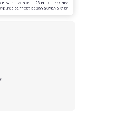
מתוך רכבי הסוכנות 28 רכבים מדורגים בקארוויז כ״בעלי קילומטרז׳ נמוך במיוחד״ בהשוואה לרכבים אחרים מאותו שנתון ודגם
המותגים הבולטים המוצעים למכירה בסוכנות: קיה: 161 רכבים פיג'ו: 135 רכבים יונדאי: 79 רכבי
מת