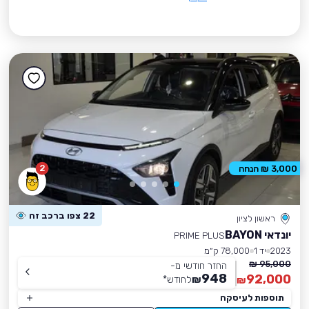
2
3,000 ₪ הנחה
22 צפו ברכב זה
ראשון לציון
יונדאי BAYON
PRIME PLUS
2023
יד 1
78,000 ק״מ
95,000 ₪
החזר חודשי מ-
948
92,000
₪
לחודש
*
₪
תוספות לעיסקה