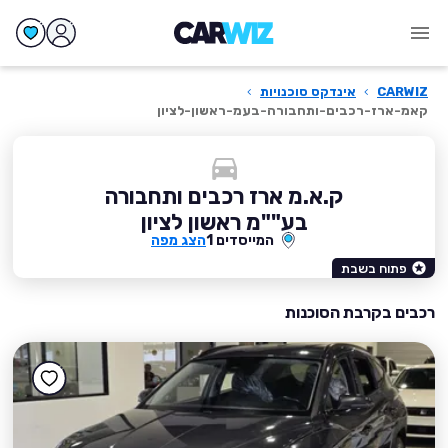
CARWIZ
›
אינדקס סוכנויות
›
קאמ-ארז-רכבים-ותחבורה-בעמ-ראשון-לציון
ק.א.מ ארז רכבים ותחבורה
בע""מ ראשון לציון
המייסדים 1
הצג מפה
פתוח בשבת
רכבים בקרבת הסוכנות