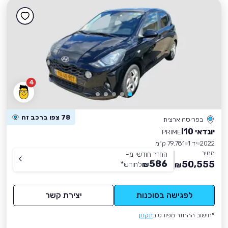
4
78 צפו ברכב זה
בפריסה ארצית
יונדאי I10
PRIME
2022
יד 1
79,781 ק״מ
מחיר
החזר חודשי מ-
586
50,555
₪
לחודש
*
₪
לפגישה בסוכנות
יצירת קשר
*חישוב ההחזר מפורט ב
תקנון