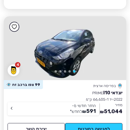
4
99 צפו ברכב זה
בפריסה ארצית
יונדאי I10
PRIME
2022
יד 1
66,635 ק״מ
מחיר
החזר חודשי מ-
591
51,044
₪
לחודש
*
₪
לפגישה בסוכנות
יצירת קשר