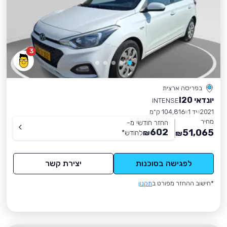
3
בפריסה ארצית
יונדאי I20
INTENSE
2021
יד 1
104,816 ק״מ
מחיר
החזר חודשי מ-
602
51,065
₪
לחודש
*
₪
לפגישה בסוכנות
יצירת קשר
*חישוב ההחזר מפורט ב
תקנון