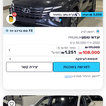
10
3,000 ₪ הנחה
ק״מ נמוך במיוחד
73 צפו ברכב זה
ראשון לציון
יונדאי טוסון
PREMIUM
2022
יד 1
30,000 ק״מ
111,000 ₪
החזר חודשי מ-
1,251
108,000
₪
לחודש
*
₪
תוספות לעיסקה
לפגישה בסוכנות
יצירת קשר
*חישוב ההחזר מפורט ב
תקנון