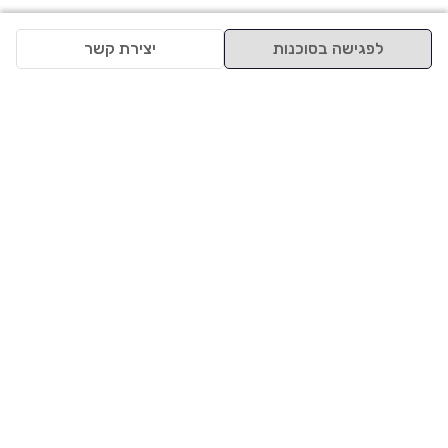
לפגישה בסוכנות
יצירת קשר
למעלה
רכבים
מי אנחנו
סננים מומלצים
מסחריות
מגזין
תקנון
משאיות
אינדקס סוכנויות
נגישות
בדיקת מימון
שאלות ותשובות
מדיניות פרטיות
טרייד אין
אבטחת מידע
מחקר