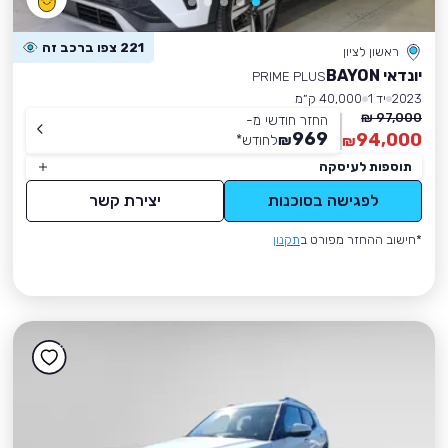
221 צפו ברכב זה
ראשון לציון
יונדאי BAYON
PRIME PLUS
2023
יד 1
40,000 ק״מ
97,000 ₪
החזר חודשי מ-
969
94,000
₪
לחודש
*
₪
תוספות לעיסקה
לפגישה בסוכנות
יצירת קשר
*חישוב ההחזר מפורט ב
תקנון