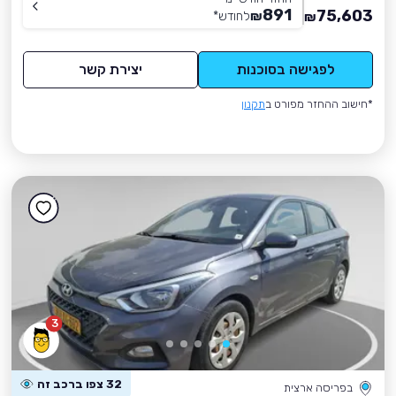
891
75,603
₪
לחודש
*
₪
לפגישה בסוכנות
יצירת קשר
*חישוב ההחזר מפורט ב
תקנון
3
32 צפו ברכב זה
בפריסה ארצית