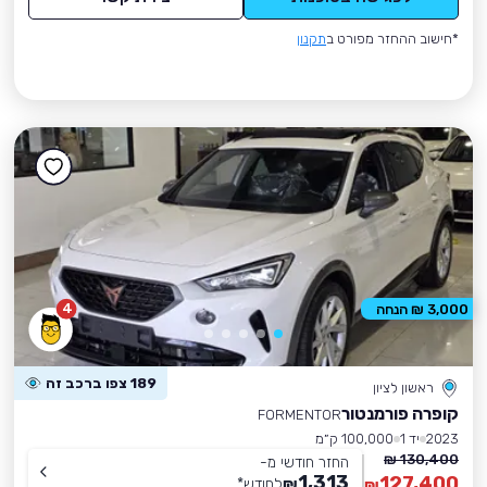
*חישוב ההחזר מפורט ב
תקנון
4
3,000 ₪ הנחה
189 צפו ברכב זה
ראשון לציון
קופרה פורמנטור
FORMENTOR
2023
יד 1
100,000 ק״מ
130,400 ₪
החזר חודשי מ-
1,313
127,400
₪
לחודש
*
₪