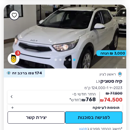
3
3,000 ₪ הנחה
174 צפו ברכב זה
ראשון לציון
קיה סטוניק
LX
2023
יד 1
124,000 ק״מ
77,500 ₪
החזר חודשי מ-
768
74,500
₪
לחודש
*
₪
תוספות לעיסקה
לפגישה בסוכנות
יצירת קשר
*חישוב ההחזר מפורט ב
תקנון