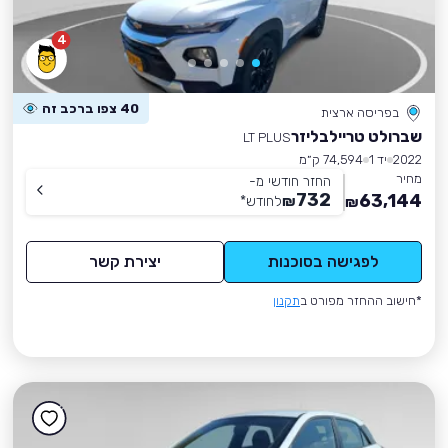
4
40 צפו ברכב זה
בפריסה ארצית
שברולט טריילבליזר
LT PLUS
2022
יד 1
74,594 ק״מ
מחיר
החזר חודשי מ-
732
63,144
₪
לחודש
*
₪
לפגישה בסוכנות
יצירת קשר
*חישוב ההחזר מפורט ב
תקנון