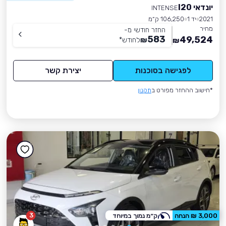
יונדאי I20
INTENSE
2021
יד 1
106,250 ק״מ
מחיר
החזר חודשי מ-
583
49,524
₪
לחודש
*
₪
לפגישה בסוכנות
יצירת קשר
*חישוב ההחזר מפורט ב
תקנון
3
3,000 ₪ הנחה
ק״מ נמוך במיוחד