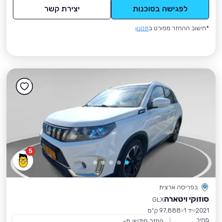
לפגישה בסוכנות
יצירת קשר
*חישוב ההחזר מפורט ב
תקנון
5
בפריסה ארצית
סוזוקי ויטארה
GLX
2021
יד 1
97,888 ק״מ
מחיר
החזר חודשי מ-