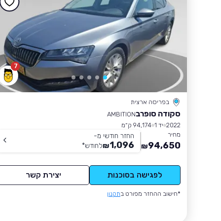
7
בפריסה ארצית
סקודה סופרב
AMBITION
2022
יד 1
94,174 ק״מ
מחיר
החזר חודשי מ-
1,096
94,650
₪
לחודש
*
₪
לפגישה בסוכנות
יצירת קשר
*חישוב ההחזר מפורט ב
תקנון