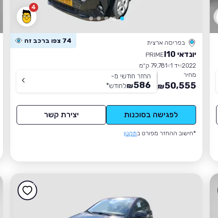
4
74 צפו ברכב זה
בפריסה ארצית
יונדאי I10
PRIME
2022
יד 1
79,781 ק״מ
מחיר
החזר חודשי מ-
586
50,555
₪
לחודש
*
₪
לפגישה בסוכנות
יצירת קשר
*חישוב ההחזר מפורט ב
תקנון