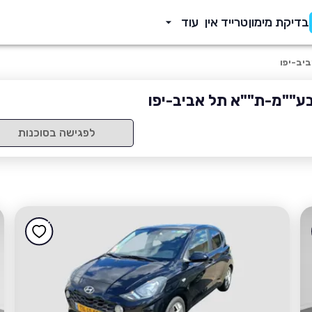
בדיקת מימון
טרייד אין
עוד
יב-יפו
בע""מ-ת""א תל אביב-יפו
לפגישה בסוכנות