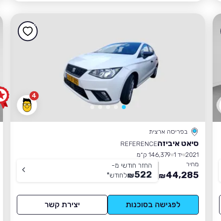
4
בפריסה ארצית
סיאט איביזה
REFERENCE
2021
יד 1
146,379 ק״מ
מחיר
החזר חודשי מ-
522
44,285
₪
לחודש
*
₪
לפגישה בסוכנות
יצירת קשר