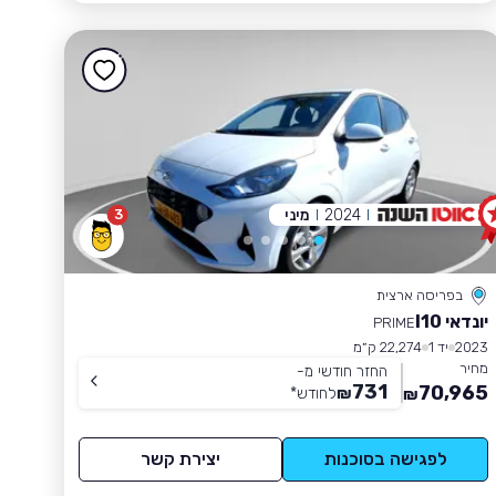
2024
מיני
3
בפריסה ארצית
יונדאי I10
PRIME
2023
יד 1
22,274 ק״מ
מחיר
החזר חודשי מ-
731
70,965
₪
לחודש
*
₪
לפגישה בסוכנות
יצירת קשר