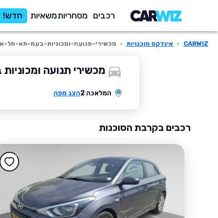
רכבים
מסחריות
משאיות
חדש!
CARWIZ
›
אינדקס סוכנויות
›
מכשירי-תנועה-ומכוניות-בעמ-תא-תל-אב
מכשירי תנועה ומכוניות 
המלאכה 2
הצג מפה
רכבים בקרבת הסוכנות