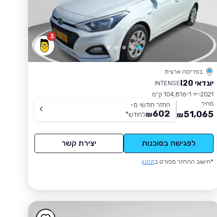
3
בפריסה ארצית
יונדאי I20
INTENSE
2021
יד 1
104,816 ק״מ
מחיר
החזר חודשי מ-
602
51,065
₪
לחודש
*
₪
לפגישה בסוכנות
יצירת קשר
*חישוב ההחזר מפורט ב
תקנון