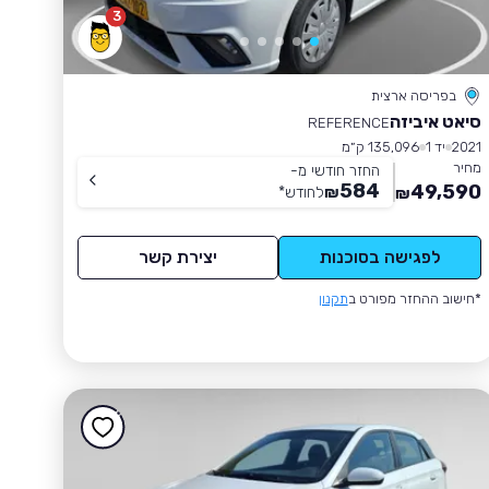
3
בפריסה ארצית
סיאט איביזה
REFERENCE
2021
יד 1
135,096 ק״מ
מחיר
החזר חודשי מ-
584
49,590
₪
לחודש
*
₪
לפגישה בסוכנות
יצירת קשר
*חישוב ההחזר מפורט ב
תקנון