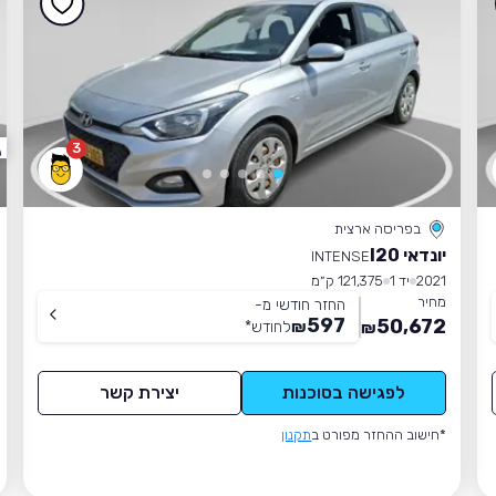
3
בפריסה ארצית
יונדאי I20
INTENSE
2021
יד 1
121,375 ק״מ
מחיר
החזר חודשי מ-
597
50,672
₪
לחודש
*
₪
לפגישה בסוכנות
יצירת קשר
*חישוב ההחזר מפורט ב
תקנון