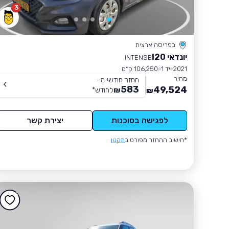
3
בפריסה ארצית
יונדאי I20
INTENSE
2021
יד 1
106,250 ק״מ
מחיר
החזר חודשי מ-
583
49,524
₪
לחודש
*
₪
לפגישה בסוכנות
יצירת קשר
*חישוב ההחזר מפורט ב
תקנון