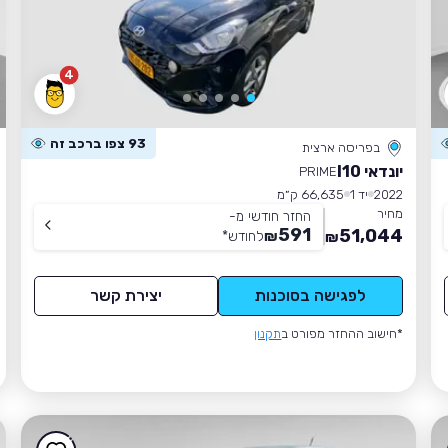
4
93 צפו ברכב זה
בפריסה ארצית
יונדאי I10
PRIME
2022
יד 1
66,635 ק״מ
מחיר
החזר חודשי מ-
591
51,044
₪
לחודש
*
₪
לפגישה בסוכנות
יצירת קשר
*חישוב ההחזר מפורט ב
תקנון