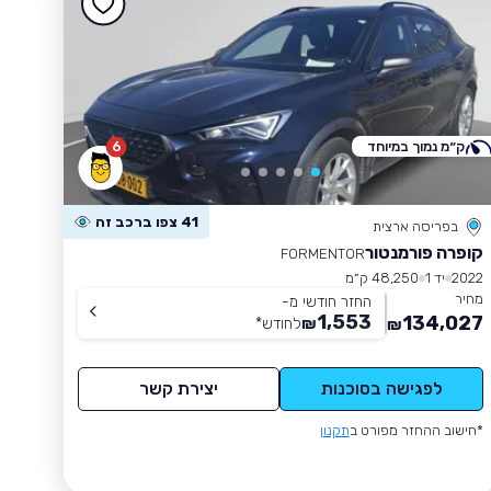
ק״מ נמוך במיוחד
6
41 צפו ברכב זה
בפריסה ארצית
קופרה פורמנטור
FORMENTOR
2022
יד 1
48,250 ק״מ
מחיר
החזר חודשי מ-
1,553
134,027
₪
לחודש
*
₪
לפגישה בסוכנות
יצירת קשר
*חישוב ההחזר מפורט ב
תקנון