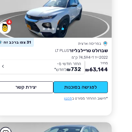
4
31 צפו ברכב זה
בפריסה ארצית
שברולט טריילבליזר
LT PLUS
2022
יד 1
74,594 ק״מ
מחיר
החזר חודשי מ-
732
63,144
₪
לחודש
*
₪
לפגישה בסוכנות
יצירת קשר
*חישוב ההחזר מפורט ב
תקנון