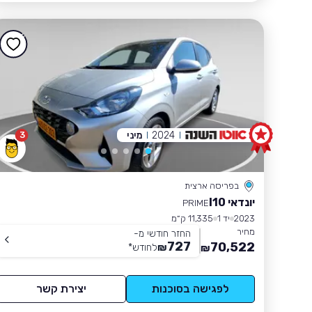
2024
מיני
3
בפריסה ארצית
יונדאי I10
PRIME
2023
יד 1
11,335 ק״מ
מחיר
החזר חודשי מ-
727
70,522
₪
לחודש
*
₪
לפגישה בסוכנות
יצירת קשר