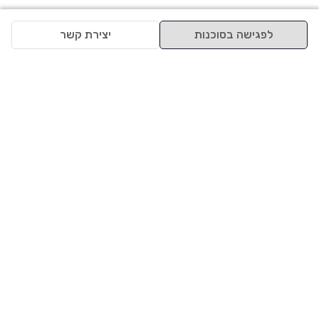
לפגישה בסוכנות
יצירת קשר
למעלה
רכבים
מי אנחנו
סננים מומלצים
מסחריות
מגזין
תקנון
משאיות
אינדקס סוכנויות
נגישות
בדיקת מימון
שאלות ותשובות
מדיניות פרטיות
טרייד אין
אבטחת מידע
מחקר