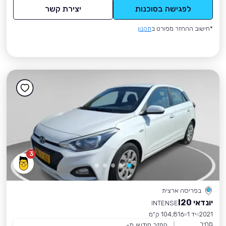
לפגישה בסוכנות
יצירת קשר
*חישוב ההחזר מפורט ב
תקנון
3
בפריסה ארצית
יונדאי I20
INTENSE
2021
יד 1
104,816 ק״מ
מחיר
החזר חודשי מ-