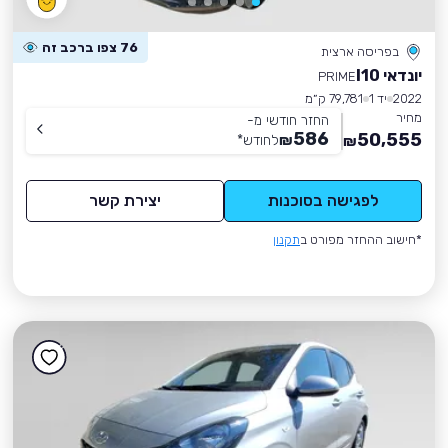
76 צפו ברכב זה
בפריסה ארצית
יונדאי I10
PRIME
2022
יד 1
79,781 ק״מ
מחיר
החזר חודשי מ-
586
50,555
₪
לחודש
*
₪
לפגישה בסוכנות
יצירת קשר
*חישוב ההחזר מפורט ב
תקנון