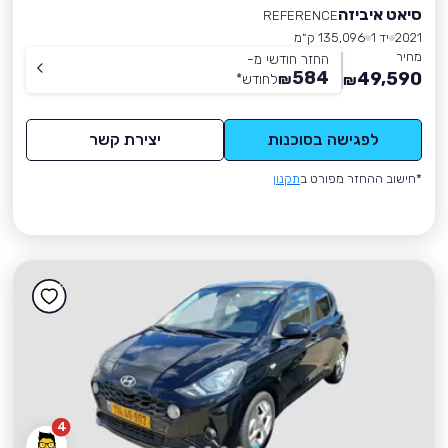
סיאט איביזה
REFERENCE
2021
יד 1
135,096 ק״מ
מחיר
החזר חודשי מ-
584
49,590
₪
לחודש
*
₪
לפגישה בסוכנות
יצירת קשר
*חישוב ההחזר מפורט ב
תקנון
4