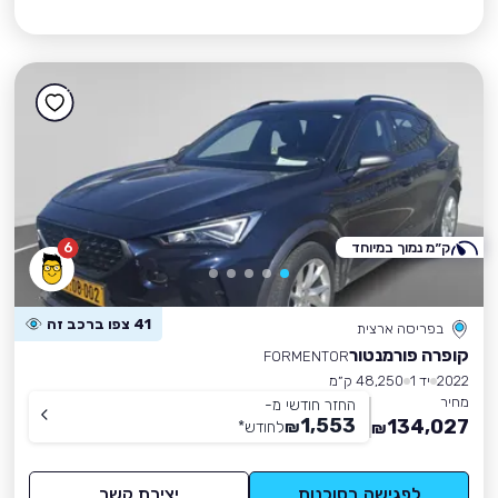
ק״מ נמוך במיוחד
6
41 צפו ברכב זה
בפריסה ארצית
קופרה פורמנטור
FORMENTOR
2022
יד 1
48,250 ק״מ
מחיר
החזר חודשי מ-
1,553
134,027
₪
לחודש
*
₪
לפגישה בסוכנות
יצירת קשר