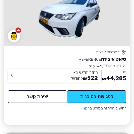
4
בפריסה ארצית
סיאט איביזה
REFERENCE
2021
יד 1
146,379 ק״מ
מחיר
החזר חודשי מ-
522
44,285
₪
לחודש
*
₪
לפגישה בסוכנות
יצירת קשר
*חישוב ההחזר מפורט ב
תקנון