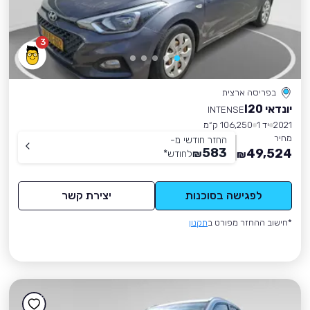
3
בפריסה ארצית
יונדאי I20
INTENSE
2021
יד 1
106,250 ק״מ
מחיר
החזר חודשי מ-
583
49,524
₪
לחודש
*
₪
לפגישה בסוכנות
יצירת קשר
*חישוב ההחזר מפורט ב
תקנון