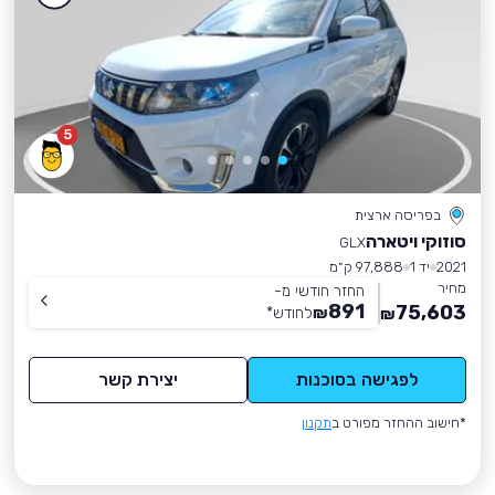
5
בפריסה ארצית
סוזוקי ויטארה
GLX
2021
יד 1
97,888 ק״מ
מחיר
החזר חודשי מ-
891
75,603
₪
לחודש
*
₪
לפגישה בסוכנות
יצירת קשר
*חישוב ההחזר מפורט ב
תקנון