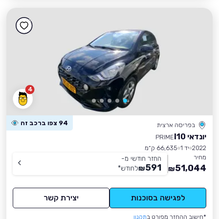
4
94 צפו ברכב זה
בפריסה ארצית
יונדאי I10
PRIME
2022
יד 1
66,635 ק״מ
מחיר
החזר חודשי מ-
591
51,044
₪
לחודש
*
₪
לפגישה בסוכנות
יצירת קשר
*חישוב ההחזר מפורט ב
תקנון