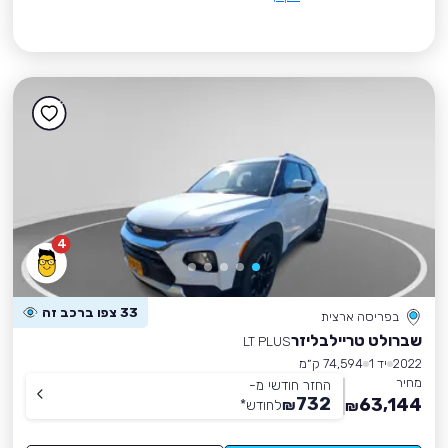
4
33 צפו ברכב זה
בפריסה ארצית
שברולט טריילבליזר
LT PLUS
2022
יד 1
74,594 ק״מ
מחיר
החזר חודשי מ-
732
63,144
₪
לחודש
*
₪