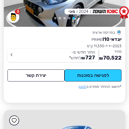
2024
מיני
3
בפריסה ארצית
יונדאי I10
PRIME
2023
יד 1
11,335 ק״מ
מחיר
החזר חודשי מ-
727
70,522
₪
לחודש
*
₪
לפגישה בסוכנות
יצירת קשר
*חישוב ההחזר מפורט ב
תקנון