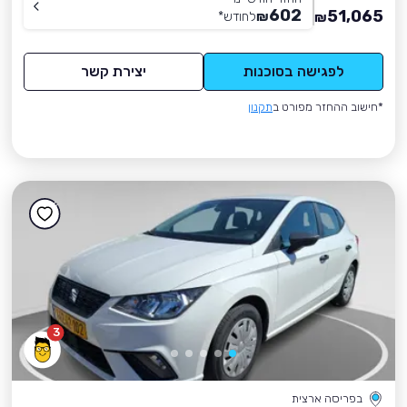
602
51,065
₪
לחודש
*
₪
לפגישה בסוכנות
יצירת קשר
*חישוב ההחזר מפורט ב
תקנון
3
בפריסה ארצית