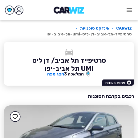
CARWIZ
›
אינדקס סוכנויות
›
סרטיפייד-תל-אביב-דן-ליס-umi-תל-אביב-יפו
סרטיפייד תל אביב/ דן ליס
UMI תל אביב-יפו
המלאכה 3
הצג מפה
פתוח בשבת
רכבים בקרבת הסוכנות