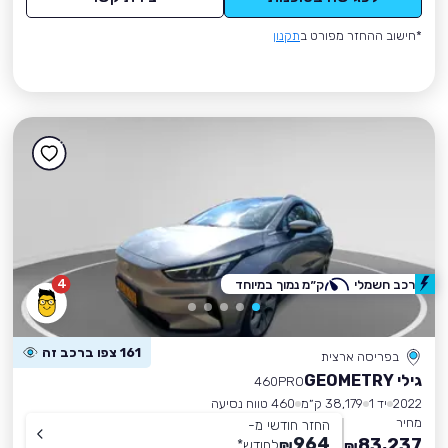
*חישוב ההחזר מפורט ב
תקנון
4
רכב חשמלי
ק״מ נמוך במיוחד
161 צפו ברכב זה
בפריסה ארצית
גילי GEOMETRY
460PRO
2022
יד 1
38,179 ק״מ
460 טווח נסיעה
מחיר
החזר חודשי מ-
964
83,237
₪
לחודש
*
₪