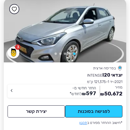
3
בפריסה ארצית
יונדאי I20
INTENSE
2021
יד 1
121,375 ק״מ
מחיר
החזר חודשי מ-
597
50,672
₪
לחודש
*
₪
לפגישה בסוכנות
יצירת קשר
*חישוב ההחזר מפורט ב
תקנון