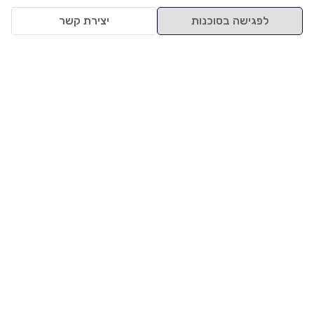
לפגישה בסוכנות
יצירת קשר
למעלה
רכבים
מי אנחנו
סננים מומלצים
מסחריות
מגזין
תקנון
משאיות
אינדקס סוכנויות
נגישות
בדיקת מימון
שאלות ותשובות
מדיניות פרטיות
טרייד אין
אבטחת מידע
מחקר