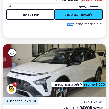
₪
תוספות לעיסקה
לפגישה בסוכנות
יצירת קשר
*חישוב ההחזר מפורט ב
תקנון
3
3,000 ₪ הנחה
ק״מ נמוך במיוחד
208 צפו ברכב זה
ראשון לציון
יונדאי BAYON
PRIME PLUS