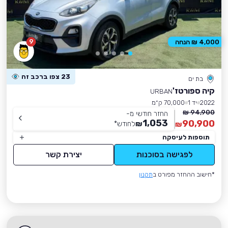
9
4,000 ₪ הנחה
23 צפו ברכב זה
בת ים
קיה ספורטז'
URBAN
2022
יד 1
70,000 ק״מ
94,900 ₪
החזר חודשי מ-
1,053
90,900
₪
לחודש
*
₪
תוספות לעיסקה
לפגישה בסוכנות
יצירת קשר
*חישוב ההחזר מפורט ב
תקנון