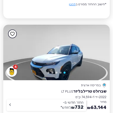
*חישוב ההחזר מפורט ב
תקנון
4
בפריסה ארצית
שברולט טריילבליזר
LT PLUS
2022
יד 1
74,594 ק״מ
מחיר
החזר חודשי מ-
732
63,144
₪
לחודש
*
₪