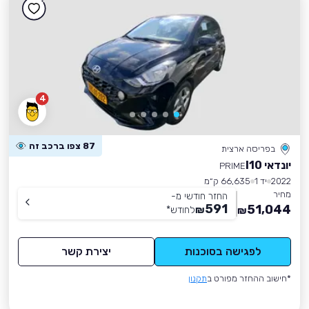
4
87 צפו ברכב זה
בפריסה ארצית
יונדאי I10
PRIME
2022
יד 1
66,635 ק״מ
מחיר
החזר חודשי מ-
591
51,044
₪
לחודש
*
₪
לפגישה בסוכנות
יצירת קשר
*חישוב ההחזר מפורט ב
תקנון