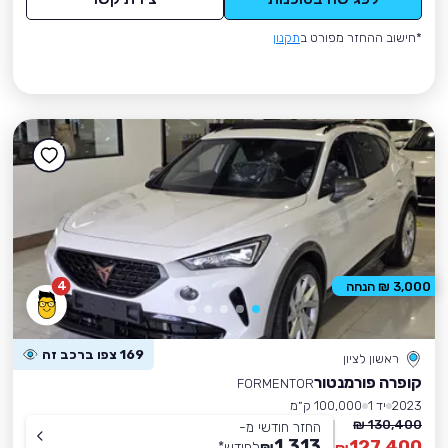
*חישוב ההחזר מפורט ב
תקנון
4
3,000 ₪ הנחה
169 צפו ברכב זה
ראשון לציון
קופרה פורמנטור
FORMENTOR
2023
יד 1
100,000 ק״מ
130,400 ₪
החזר חודשי מ-
1,313
127,400
₪
לחודש
*