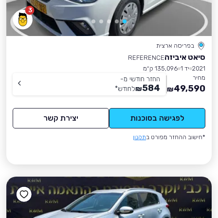
3
בפריסה ארצית
סיאט איביזה
REFERENCE
2021
יד 1
135,096 ק״מ
מחיר
החזר חודשי מ-
584
49,590
₪
לחודש
*
₪
לפגישה בסוכנות
יצירת קשר
*חישוב ההחזר מפורט ב
תקנון