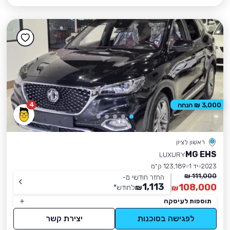
4
3,000 ₪ הנחה
ראשון לציון
MG EHS
LUXURY
2023
יד 1
123,189 ק״מ
111,000 ₪
החזר חודשי מ-
1,113
108,000
₪
לחודש
*
₪
תוספות לעיסקה
לפגישה בסוכנות
יצירת קשר