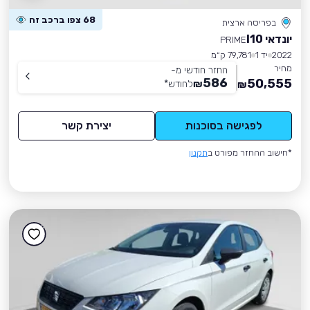
68 צפו ברכב זה
בפריסה ארצית
יונדאי I10
PRIME
2022
יד 1
79,781 ק״מ
מחיר
החזר חודשי מ-
586
50,555
₪
לחודש
*
₪
לפגישה בסוכנות
יצירת קשר
*חישוב ההחזר מפורט ב
תקנון