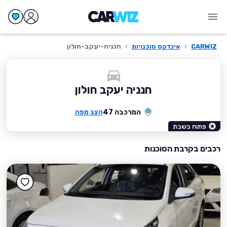
CARWIZ
›
אינדקס סוכנויות
›
חנניה-יעקב-חולון
חנניה יעקב חולון
המרכבה 47
הצג מפה
פתוח בשבת
רכבים בקרבת הסוכנות