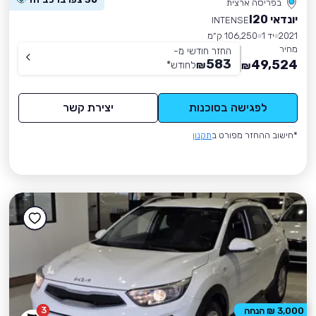
בפריסה ארצית
יונדאי I20
INTENSE
2021
יד 1
106,250 ק״מ
מחיר
החזר חודשי מ-
583
49,524
₪
לחודש
*
₪
לפגישה בסוכנות
יצירת קשר
*חישוב ההחזר מפורט ב
תקנון
3
3,000 ₪ הנחה