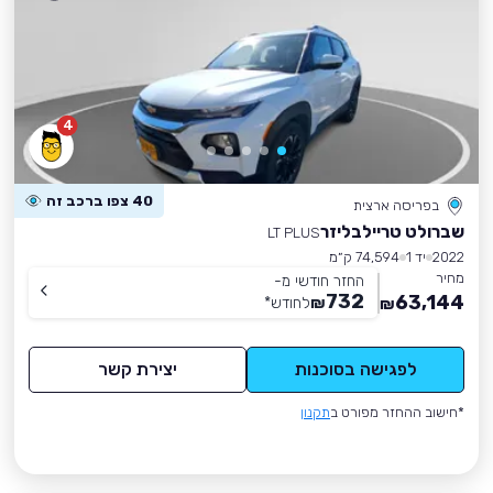
4
40 צפו ברכב זה
בפריסה ארצית
שברולט טריילבליזר
LT PLUS
2022
יד 1
74,594 ק״מ
מחיר
החזר חודשי מ-
732
63,144
₪
לחודש
*
₪
לפגישה בסוכנות
יצירת קשר
*חישוב ההחזר מפורט ב
תקנון