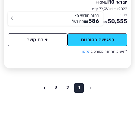
יונדאי I10
PRIME
2022
יד 1
79,781 ק״מ
מחיר
החזר חודשי מ-
586
50,555
₪
לחודש
*
₪
לפגישה בסוכנות
יצירת קשר
*חישוב ההחזר מפורט ב
תקנון
3
2
1