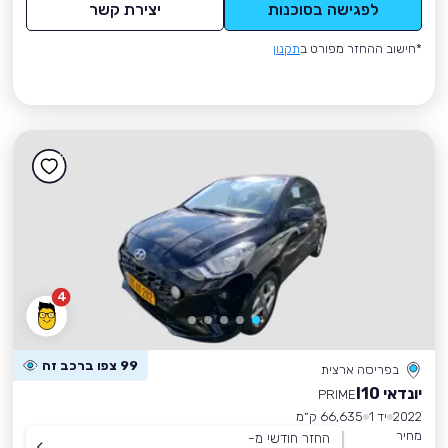
לפגישה בסוכנות
יצירת קשר
*חישוב ההחזר מפורט ב
תקנון
4
99 צפו ברכב זה
בפריסה ארצית
יונדאי I10
PRIME
2022
יד 1
66,635 ק״מ
מחיר
החזר חודשי מ-