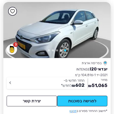
3
בפריסה ארצית
יונדאי I20
INTENSE
2021
יד 1
104,816 ק״מ
מחיר
החזר חודשי מ-
602
51,065
₪
לחודש
*
₪
לפגישה בסוכנות
יצירת קשר
*חישוב ההחזר מפורט ב
תקנון