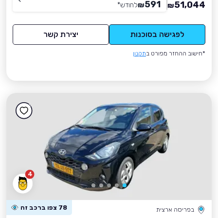
591
51,044
₪
לחודש
*
₪
לפגישה בסוכנות
יצירת קשר
*חישוב ההחזר מפורט ב
תקנון
4
78 צפו ברכב זה
בפריסה ארצית