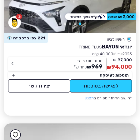
3
3,000 ₪ הנחה
ק״מ נמוך במיוחד
221 צפו ברכב זה
ראשון לציון
יונדאי BAYON
PRIME PLUS
2023
יד 1
40,000 ק״מ
97,000 ₪
החזר חודשי מ-
969
94,000
₪
לחודש
*
₪
תוספות לעיסקה
לפגישה בסוכנות
יצירת קשר
*חישוב ההחזר מפורט ב
תקנון