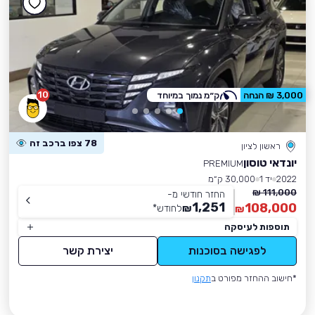
10
3,000 ₪ הנחה
ק״מ נמוך במיוחד
78 צפו ברכב זה
ראשון לציון
יונדאי טוסון
PREMIUM
2022
יד 1
30,000 ק״מ
111,000 ₪
החזר חודשי מ-
1,251
108,000
₪
לחודש
*
₪
תוספות לעיסקה
לפגישה בסוכנות
יצירת קשר
*חישוב ההחזר מפורט ב
תקנון