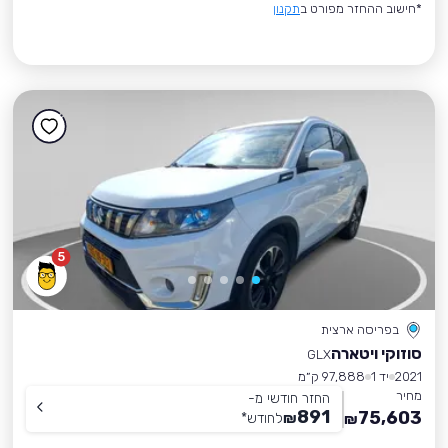
*חישוב ההחזר מפורט ב
תקנון
5
בפריסה ארצית
סוזוקי ויטארה
GLX
2021
יד 1
97,888 ק״מ
מחיר
החזר חודשי מ-
891
75,603
₪
לחודש
*
₪