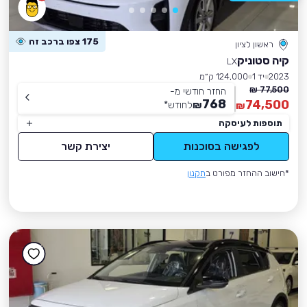
175 צפו ברכב זה
ראשון לציון
קיה סטוניק
LX
2023
יד 1
124,000 ק״מ
77,500 ₪
החזר חודשי מ-
768
74,500
₪
לחודש
*
₪
תוספות לעיסקה
לפגישה בסוכנות
יצירת קשר
*חישוב ההחזר מפורט ב
תקנון