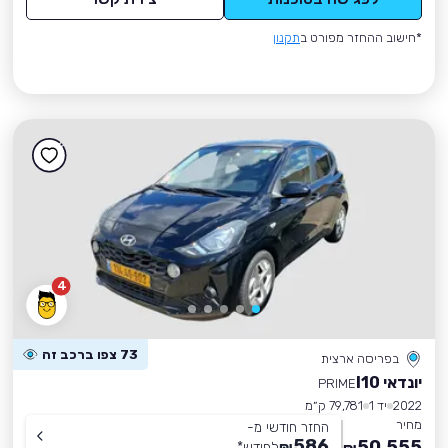
*חישוב ההחזר מפורט ב
תקנון
4
73 צפו ברכב זה
בפריסה ארצית
יונדאי I10
PRIME
2022
יד 1
79,781 ק״מ
מחיר
החזר חודשי מ-
586
50,555
₪
לחודש
*