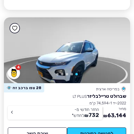
4
28 צפו ברכב זה
בפריסה ארצית
שברולט טריילבליזר
LT PLUS
2022
יד 1
74,594 ק״מ
מחיר
החזר חודשי מ-
732
63,144
₪
לחודש
*
₪
לפגישה בסוכנות
יצירת קשר