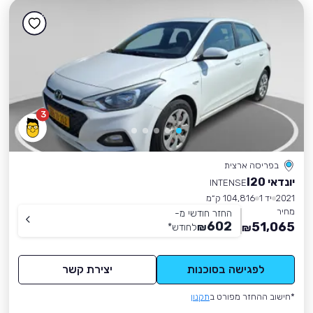
3
בפריסה ארצית
יונדאי I20
INTENSE
2021
יד 1
104,816 ק״מ
מחיר
החזר חודשי מ-
602
51,065
₪
לחודש
*
₪
לפגישה בסוכנות
יצירת קשר
*חישוב ההחזר מפורט ב
תקנון