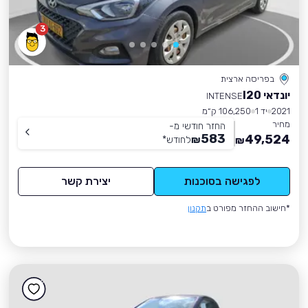
3
בפריסה ארצית
יונדאי I20
INTENSE
2021
יד 1
106,250 ק״מ
מחיר
החזר חודשי מ-
583
49,524
₪
לחודש
*
₪
לפגישה בסוכנות
יצירת קשר
*חישוב ההחזר מפורט ב
תקנון