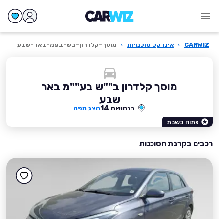
CARWIZ
›
אינדקס סוכנויות
›
מוסך-קלדרון-בש-בעמ-באר-שבע
מוסך קלדרון ב""ש בע""מ באר
שבע
הנחושת 14
הצג מפה
פתוח בשבת
רכבים בקרבת הסוכנות