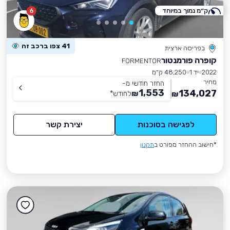
ק״מ נמוך במיוחד
6
41 צפו ברכב זה
בפריסה ארצית
קופרה פורמנטור
FORMENTOR
2022
יד 1
48,250 ק״מ
מחיר
החזר חודשי מ-
1,553
134,027
₪
לחודש
*
₪
לפגישה בסוכנות
יצירת קשר
*חישוב ההחזר מפורט ב
תקנון