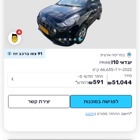
4
91 צפו ברכב זה
בפריסה ארצית
יונדאי I10
PRIME
2022
יד 1
66,635 ק״מ
מחיר
החזר חודשי מ-
591
51,044
₪
לחודש
*
₪
לפגישה בסוכנות
יצירת קשר
*חישוב ההחזר מפורט ב
תקנון