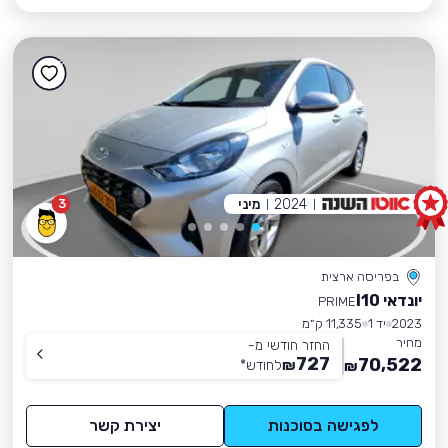
2024
מיני
3
בפריסה ארצית
יונדאי I10
PRIME
2023
יד 1
11,335 ק״מ
מחיר
החזר חודשי מ-
727
70,522
₪
לחודש
*
₪
לפגישה בסוכנות
יצירת קשר