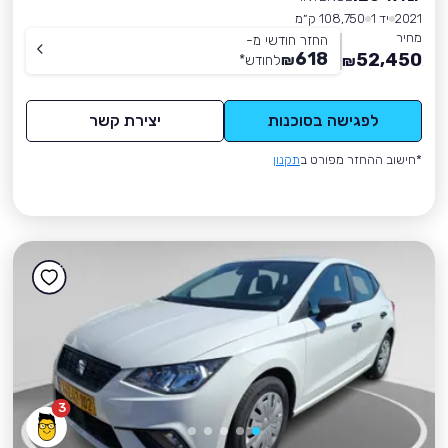
2021
יד 1
108,750 ק״מ
מחיר
החזר חודשי מ-
618
52,450
₪
לחודש
*
₪
לפגישה בסוכנות
יצירת קשר
*חישוב ההחזר מפורט ב
תקנון
3