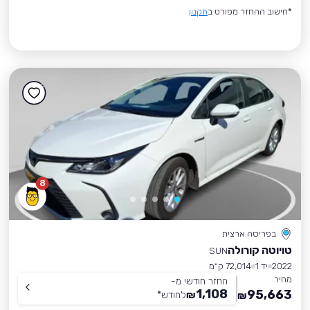
*חישוב ההחזר מפורט ב
תקנון
8
בפריסה ארצית
טויוטה קורולה
SUN
2022
יד 1
72,014 ק״מ
מחיר
החזר חודשי מ-
1,108
95,663
₪
לחודש
*
₪