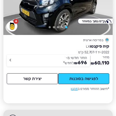
ק״מ נמוך במיוחד
4
בפריסה ארצית
קיה פיקנטו
LX
2022
יד 1
52,707 ק״מ
מחיר
החזר חודשי מ-
696
60,110
₪
לחודש
*
₪
לפגישה בסוכנות
יצירת קשר
*חישוב ההחזר מפורט ב
תקנון