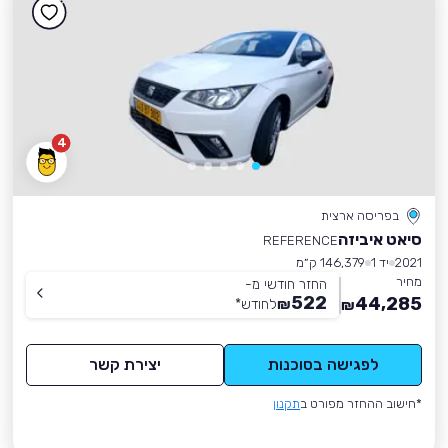
4
בפריסה ארצית
סיאט איביזה
REFERENCE
2021
יד 1
146,379 ק״מ
מחיר
החזר חודשי מ-
522
44,285
₪
לחודש
*
₪
לפגישה בסוכנות
יצירת קשר
*חישוב ההחזר מפורט ב
תקנון