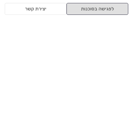
לפגישה בסוכנות
יצירת קשר
למעלה
רכבים
מי אנחנו
סננים מומלצים
מסחריות
מגזין
תקנון
משאיות
אינדקס סוכנויות
נגישות
בדיקת מימון
שאלות ותשובות
מדיניות פרטיות
טרייד אין
אבטחת מידע
מחקר