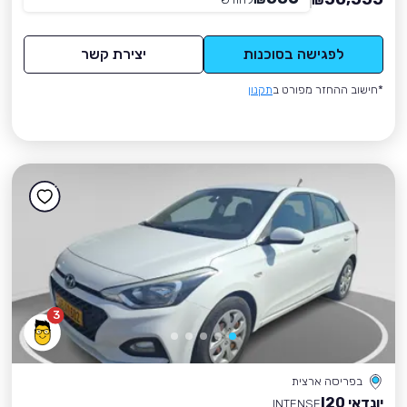
₪
לפגישה בסוכנות
יצירת קשר
*חישוב ההחזר מפורט ב
תקנון
3
בפריסה ארצית
יונדאי I20
INTENSE