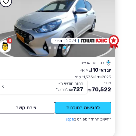
2024
מיני
3
בפריסה ארצית
יונדאי I10
PRIME
2023
יד 1
11,335 ק״מ
מחיר
החזר חודשי מ-
727
70,522
₪
לחודש
*
₪
לפגישה בסוכנות
יצירת קשר
*חישוב ההחזר מפורט ב
תקנון