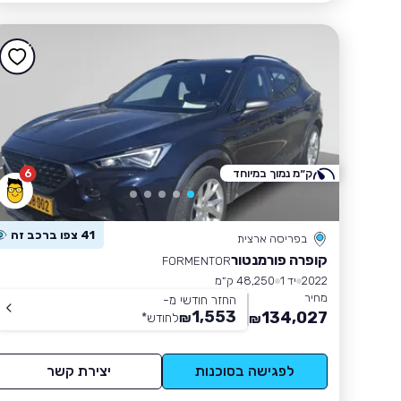
ק״מ נמוך במיוחד
6
41 צפו ברכב זה
בפריסה ארצית
קופרה פורמנטור
FORMENTOR
2022
יד 1
48,250 ק״מ
מחיר
החזר חודשי מ-
1,553
134,027
₪
לחודש
*
₪
לפגישה בסוכנות
יצירת קשר