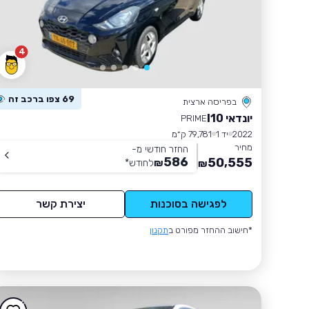
4
69 צפו ברכב זה
בפריסה ארצית
יונדאי I10
PRIME
2022
יד 1
79,781 ק״מ
מחיר
החזר חודשי מ-
586
50,555
₪
לחודש
*
₪
לפגישה בסוכנות
יצירת קשר
*חישוב ההחזר מפורט ב
תקנון