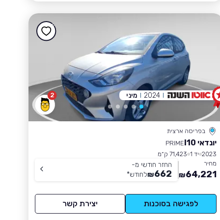
2024
מיני
2
בפריסה ארצית
יונדאי I10
PRIME
2023
יד 1
71,423 ק״מ
מחיר
החזר חודשי מ-
662
64,221
₪
לחודש
*
₪
לפגישה בסוכנות
יצירת קשר