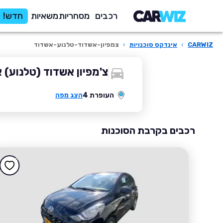
רכבים
מסחריות
משאיות
חדש!
CARWIZ
›
אינדקס סוכנויות
›
צמפיון-אשדוד-טלנוע-אשדוד
צ'מפיון אשדוד (טלנוע) 
העופרת 4
הצג מפה
רכבים בקרבת הסוכנות