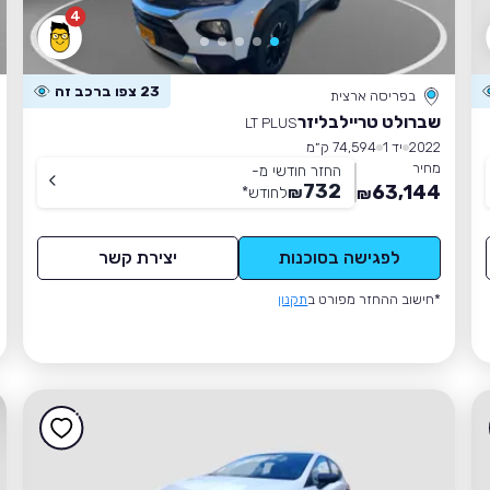
4
23 צפו ברכב זה
בפריסה ארצית
שברולט טריילבליזר
LT PLUS
2022
יד 1
74,594 ק״מ
מחיר
החזר חודשי מ-
732
63,144
₪
לחודש
*
₪
לפגישה בסוכנות
יצירת קשר
*חישוב ההחזר מפורט ב
תקנון