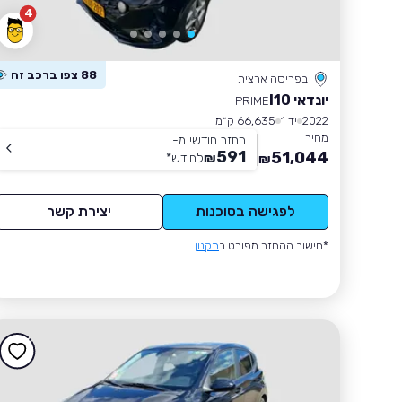
4
88 צפו ברכב זה
בפריסה ארצית
יונדאי I10
PRIME
2022
יד 1
66,635 ק״מ
מחיר
החזר חודשי מ-
591
51,044
₪
לחודש
*
₪
לפגישה בסוכנות
יצירת קשר
*חישוב ההחזר מפורט ב
תקנון