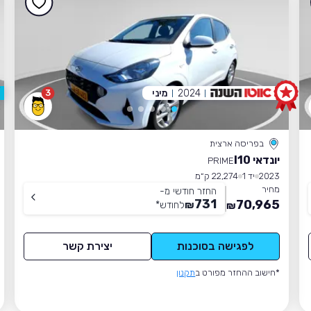
2024
מיני
3
בפריסה ארצית
יונדאי I10
PRIME
2023
יד 1
22,274 ק״מ
מחיר
החזר חודשי מ-
731
70,965
₪
לחודש
*
₪
לפגישה בסוכנות
יצירת קשר
*חישוב ההחזר מפורט ב
תקנון