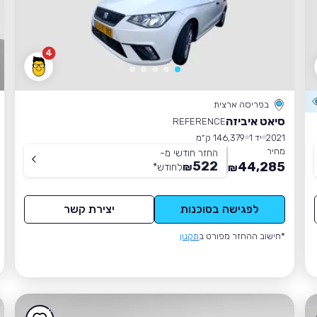
4
בפריסה ארצית
סיאט איביזה
REFERENCE
2021
יד 1
146,379 ק״מ
מחיר
החזר חודשי מ-
522
44,285
₪
לחודש
*
₪
לפגישה בסוכנות
יצירת קשר
*חישוב ההחזר מפורט ב
תקנון