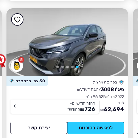
8
30 צפו ברכב זה
בפריסה ארצית
פיג'ו 3008
ACTIVE PACK
2022
יד 1
96,528 ק״מ
מחיר
החזר חודשי מ-
726
62,694
₪
לחודש
*
₪
לפגישה בסוכנות
יצירת קשר