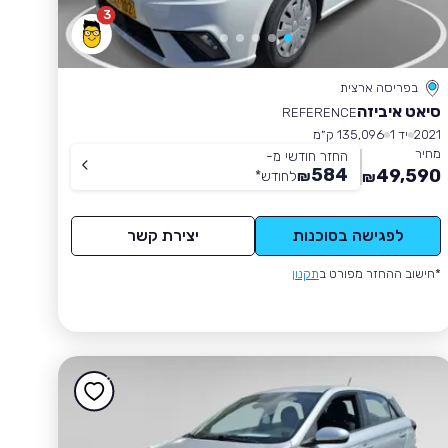
3
בפריסה ארצית
סיאט איביזה
REFERENCE
2021
יד 1
135,096 ק״מ
מחיר
החזר חודשי מ-
584
49,590
₪
לחודש
*
₪
לפגישה בסוכנות
יצירת קשר
*חישוב ההחזר מפורט ב
תקנון