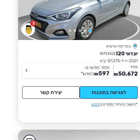
3
בפריסה ארצית
יונדאי I20
INTENSE
2021
יד 1
121,375 ק״מ
מחיר
החזר חודשי מ-
597
50,672
₪
לחודש
*
₪
לפגישה בסוכנות
יצירת קשר
*חישוב ההחזר מפורט ב
תקנון