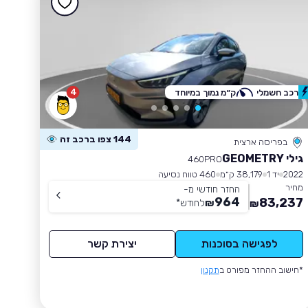
4
רכב חשמלי
ק״מ נמוך במיוחד
144 צפו ברכב זה
בפריסה ארצית
גילי GEOMETRY
460PRO
2022
יד 1
38,179 ק״מ
460 טווח נסיעה
מחיר
החזר חודשי מ-
964
83,237
₪
לחודש
*
₪
לפגישה בסוכנות
יצירת קשר
*חישוב ההחזר מפורט ב
תקנון