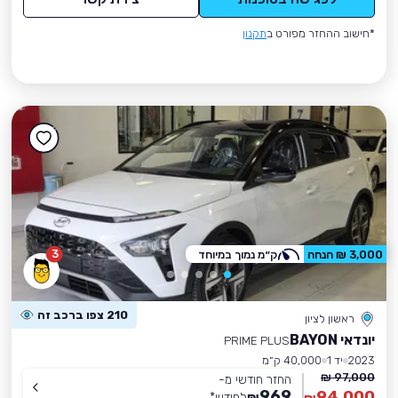
*חישוב ההחזר מפורט ב
תקנון
3
3,000 ₪ הנחה
ק״מ נמוך במיוחד
210 צפו ברכב זה
ראשון לציון
יונדאי BAYON
PRIME PLUS
2023
יד 1
40,000 ק״מ
97,000 ₪
החזר חודשי מ-
969
94,000
₪
לחודש
*