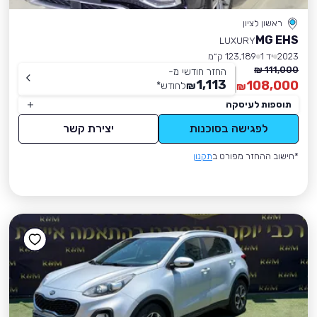
ראשון לציון
MG EHS
LUXURY
2023
יד 1
123,189 ק״מ
111,000 ₪
החזר חודשי מ-
1,113
108,000
₪
לחודש
*
₪
תוספות לעיסקה
לפגישה בסוכנות
יצירת קשר
*חישוב ההחזר מפורט ב
תקנון