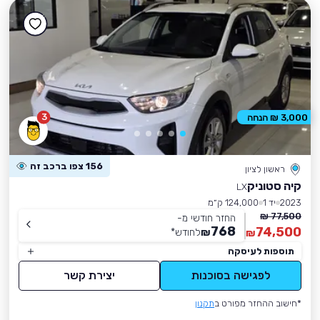
3
3,000 ₪ הנחה
156 צפו ברכב זה
ראשון לציון
קיה סטוניק
LX
2023
יד 1
124,000 ק״מ
77,500 ₪
החזר חודשי מ-
768
74,500
₪
לחודש
*
₪
תוספות לעיסקה
לפגישה בסוכנות
יצירת קשר
*חישוב ההחזר מפורט ב
תקנון