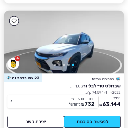
4
23 צפו ברכב זה
בפריסה ארצית
שברולט טריילבליזר
LT PLUS
2022
יד 1
74,594 ק״מ
מחיר
החזר חודשי מ-
732
63,144
₪
לחודש
*
₪
לפגישה בסוכנות
יצירת קשר