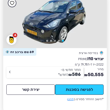
4
69 צפו ברכב זה
בפריסה ארצית
יונדאי I10
PRIME
2022
יד 1
79,781 ק״מ
מחיר
החזר חודשי מ-
586
50,555
₪
לחודש
*
₪
לפגישה בסוכנות
יצירת קשר
*חישוב ההחזר מפורט ב
תקנון