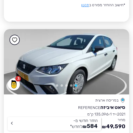
*חישוב ההחזר מפורט ב
תקנון
3
בפריסה ארצית
סיאט איביזה
REFERENCE
2021
יד 1
135,096 ק״מ
מחיר
החזר חודשי מ-
584
49,590
₪
לחודש
*
₪