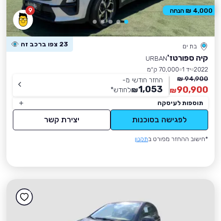
9
4,000 ₪ הנחה
23 צפו ברכב זה
בת ים
קיה ספורטז'
URBAN
2022
יד 1
70,000 ק״מ
94,900 ₪
החזר חודשי מ-
1,053
90,900
₪
לחודש
*
₪
תוספות לעיסקה
לפגישה בסוכנות
יצירת קשר
*חישוב ההחזר מפורט ב
תקנון