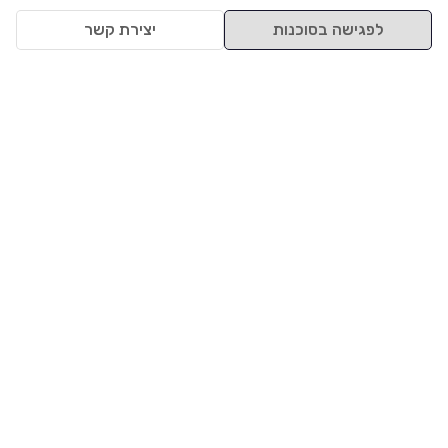
לפגישה בסוכנות
יצירת קשר
למעלה
רכבים
מי אנחנו
סננים מומלצים
מסחריות
מגזין
תקנון
משאיות
אינדקס סוכנויות
נגישות
בדיקת מימון
שאלות ותשובות
מדיניות פרטיות
טרייד אין
אבטחת מידע
מחקר