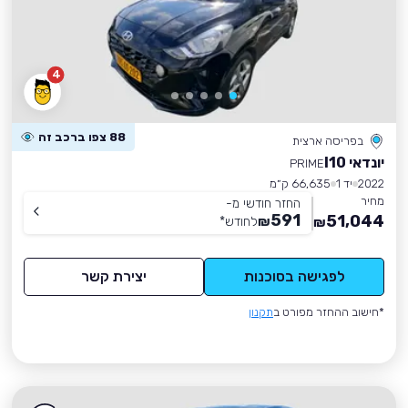
4
88 צפו ברכב זה
בפריסה ארצית
יונדאי I10
PRIME
2022
יד 1
66,635 ק״מ
מחיר
החזר חודשי מ-
591
51,044
₪
לחודש
*
₪
לפגישה בסוכנות
יצירת קשר
*חישוב ההחזר מפורט ב
תקנון