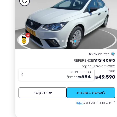
3
בפריסה ארצית
סיאט איביזה
REFERENCE
2021
יד 1
135,096 ק״מ
מחיר
החזר חודשי מ-
584
49,590
₪
לחודש
*
₪
לפגישה בסוכנות
יצירת קשר
*חישוב ההחזר מפורט ב
תקנון