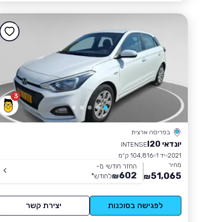
3
בפריסה ארצית
יונדאי I20
INTENSE
2021
יד 1
104,816 ק״מ
מחיר
החזר חודשי מ-
602
51,065
₪
לחודש
*
₪
לפגישה בסוכנות
יצירת קשר