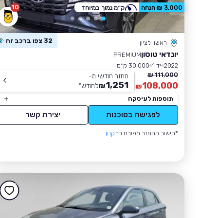
10
3,000 ₪ הנחה
ק״מ נמוך במיוחד
32 צפו ברכב זה
ראשון לציון
יונדאי טוסון
PREMIUM
2022
יד 1
30,000 ק״מ
111,000 ₪
החזר חודשי מ-
1,251
108,000
₪
לחודש
*
₪
תוספות לעיסקה
לפגישה בסוכנות
יצירת קשר
*חישוב ההחזר מפורט ב
תקנון