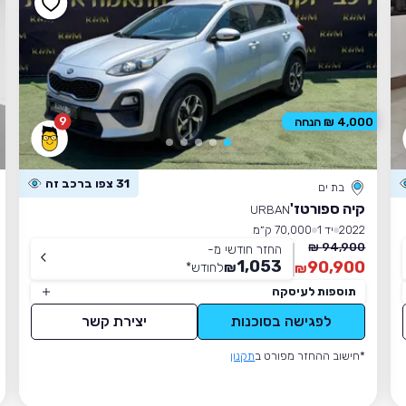
9
4,000 ₪ הנחה
31 צפו ברכב זה
בת ים
קיה ספורטז'
URBAN
2022
יד 1
70,000 ק״מ
94,900 ₪
החזר חודשי מ-
1,053
90,900
₪
לחודש
*
₪
תוספות לעיסקה
לפגישה בסוכנות
יצירת קשר
*חישוב ההחזר מפורט ב
תקנון