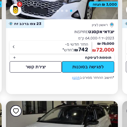
5
3,000 ₪ הנחה
0
23 צפו ברכב זה
ראשון לציון
יונדאי אקסנט
INSPIRE
2023
יד 1
64,000 ק״מ
75,000 ₪
החזר חודשי מ-
742
72,000
₪
לחודש
*
₪
תוספות לעיסקה
לפגישה בסוכנות
יצירת קשר
*חישוב ההחזר מפורט ב
תקנון