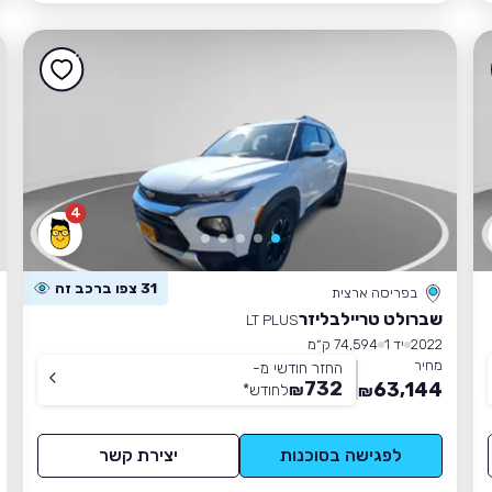
4
31 צפו ברכב זה
בפריסה ארצית
שברולט טריילבליזר
LT PLUS
2022
יד 1
74,594 ק״מ
מחיר
החזר חודשי מ-
732
63,144
₪
לחודש
*
₪
לפגישה בסוכנות
יצירת קשר