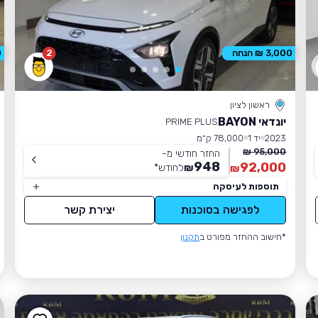
2
3,000 ₪ הנחה
0
ראשון לציון
יונדאי BAYON
PRIME PLUS
2023
יד 1
78,000 ק״מ
95,000 ₪
החזר חודשי מ-
948
92,000
₪
לחודש
*
₪
תוספות לעיסקה
לפגישה בסוכנות
יצירת קשר
*חישוב ההחזר מפורט ב
תקנון