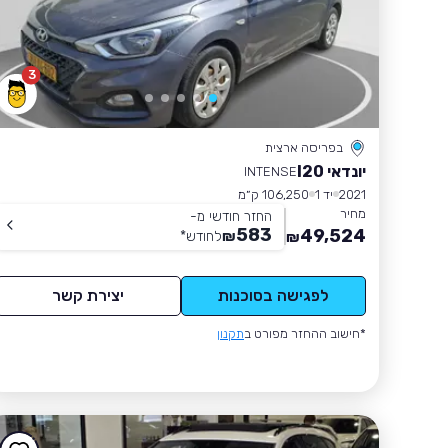
3
בפריסה ארצית
יונדאי I20
INTENSE
2021
יד 1
106,250 ק״מ
מחיר
החזר חודשי מ-
583
49,524
₪
לחודש
*
₪
לפגישה בסוכנות
יצירת קשר
*חישוב ההחזר מפורט ב
תקנון