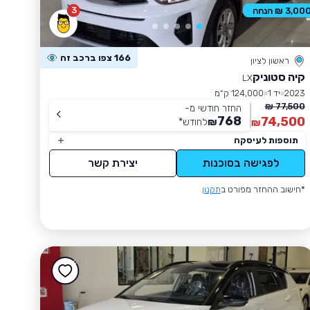
3
3,00 ₪ הנחה
166 צפו ברכב זה
ראשון לציון
קיה סטוניק
LX
2023
יד 1
124,000 ק״מ
77,500 ₪
החזר חודשי מ-
768
74,500
₪
לחודש
*
₪
תוספות לעיסקה
לפגישה בסוכנות
יצירת קשר
*חישוב ההחזר מפורט ב
תקנון