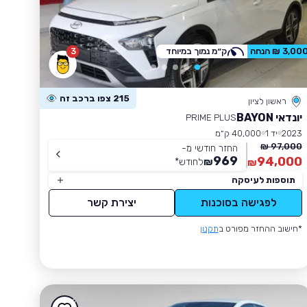
3
3,00 ₪ הנחה
ק״מ נמוך במיוחד
215 צפו ברכב זה
ראשון לציון
יונדאי BAYON
PRIME PLUS
2023
יד 1
40,000 ק״מ
97,000 ₪
החזר חודשי מ-
969
94,000
₪
לחודש
*
₪
תוספות לעיסקה
לפגישה בסוכנות
יצירת קשר
*חישוב ההחזר מפורט ב
תקנון