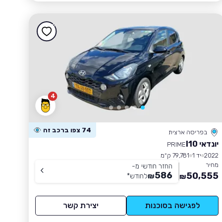
4
74 צפו ברכב זה
בפריסה ארצית
יונדאי I10
PRIME
2022
יד 1
79,781 ק״מ
מחיר
החזר חודשי מ-
586
50,555
₪
לחודש
*
₪
לפגישה בסוכנות
יצירת קשר