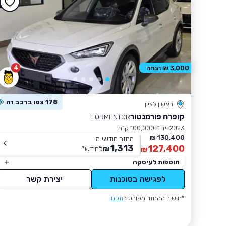
4
3,000 ₪ הנחה
178 צפו ברכב זה
ראשון לציון
קופרה פורמנטור
FORMENTOR
2023
יד 1
100,000 ק״מ
130,400 ₪
החזר חודשי מ-
1,313
127,400
₪
לחודש
*
₪
תוספות לעיסקה
לפגישה בסוכנות
יצירת קשר
*חישוב ההחזר מפורט ב
תקנון