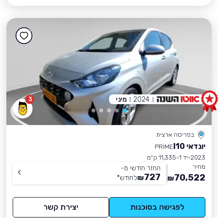
2024
מיני
3
בפריסה ארצית
יונדאי I10
PRIME
2023
יד 1
11,335 ק״מ
מחיר
החזר חודשי מ-
727
70,522
₪
לחודש
*
₪
לפגישה בסוכנות
יצירת קשר