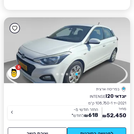
3
בפריסה ארצית
יונדאי I20
INTENSE
2021
יד 1
108,750 ק״מ
מחיר
החזר חודשי מ-
618
52,450
₪
לחודש
*
₪
לפגישה בסוכנות
יצירת קשר