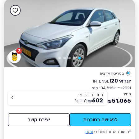
3
בפריסה ארצית
יונדאי I20
INTENSE
2021
יד 1
104,816 ק״מ
מחיר
החזר חודשי מ-
602
51,065
₪
לחודש
*
₪
לפגישה בסוכנות
יצירת קשר
*חישוב ההחזר מפורט ב
תקנון