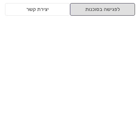
לפגישה בסוכנות
יצירת קשר
למעלה
רכבים
מי אנחנו
סננים מומלצים
מסחריות
מגזין
תקנון
משאיות
אינדקס סוכנויות
נגישות
בדיקת מימון
שאלות ותשובות
מדיניות פרטיות
טרייד אין
אבטחת מידע
מחקר