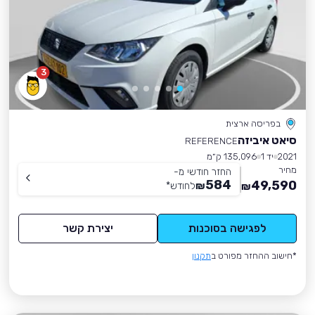
3
בפריסה ארצית
סיאט איביזה
REFERENCE
2021
יד 1
135,096 ק״מ
מחיר
החזר חודשי מ-
584
49,590
₪
לחודש
*
₪
לפגישה בסוכנות
יצירת קשר
*חישוב ההחזר מפורט ב
תקנון