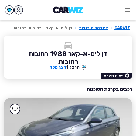
CARWIZ
›
אינדקס סוכנויות
›
דן-ליס-א-קאר--רחובות-רחובות
דן ליס-א-קאר 1988 רחובות
רחובות
הרצל 1
הצג מפה
פתוח בשבת
רכבים בקרבת הסוכנות