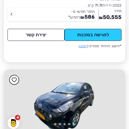
2022
יד 1
79,781 ק״מ
מחיר
החזר חודשי מ-
586
50,555
₪
לחודש
*
₪
לפגישה בסוכנות
יצירת קשר
*חישוב ההחזר מפורט ב
תקנון
4