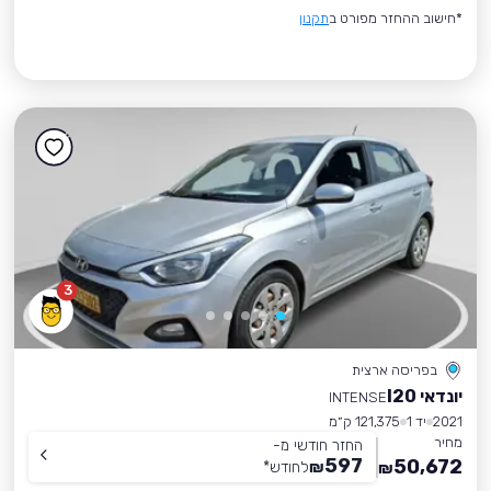
*חישוב ההחזר מפורט ב
תקנון
3
בפריסה ארצית
יונדאי I20
INTENSE
2021
יד 1
121,375 ק״מ
מחיר
החזר חודשי מ-
597
50,672
₪
לחודש
*
₪