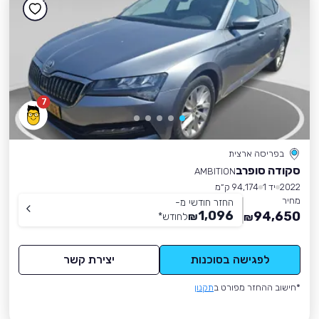
7
בפריסה ארצית
סקודה סופרב
AMBITION
2022
יד 1
94,174 ק״מ
מחיר
החזר חודשי מ-
1,096
94,650
₪
לחודש
*
₪
לפגישה בסוכנות
יצירת קשר
*חישוב ההחזר מפורט ב
תקנון