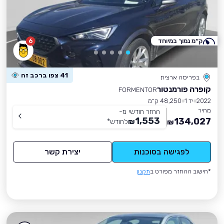
ק״מ נמוך במיוחד
6
41 צפו ברכב זה
בפריסה ארצית
קופרה פורמנטור
FORMENTOR
2022
יד 1
48,250 ק״מ
מחיר
החזר חודשי מ-
1,553
134,027
₪
לחודש
*
₪
לפגישה בסוכנות
יצירת קשר
*חישוב ההחזר מפורט ב
תקנון