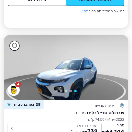
*חישוב ההחזר מפורט ב
תקנון
4
28 צפו ברכב זה
בפריסה ארצית
שברולט טריילבליזר
LT PLUS
2022
יד 1
74,594 ק״מ
מחיר
החזר חודשי מ-
732
63,144
₪
לחודש
*