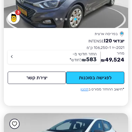
3
בפריסה ארצית
יונדאי I20
INTENSE
2021
יד 1
106,250 ק״מ
מחיר
החזר חודשי מ-
583
49,524
₪
לחודש
*
₪
לפגישה בסוכנות
יצירת קשר
*חישוב ההחזר מפורט ב
תקנון