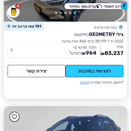
4
רכב חשמלי
ק״מ נמוך במיוחד
151 צפו ברכב זה
בפריסה ארצית
גילי GEOMETRY
460PRO
2022
יד 1
38,179 ק״מ
460 טווח נסיעה
מחיר
החזר חודשי מ-
964
83,237
₪
לחודש
*
₪
לפגישה בסוכנות
יצירת קשר
*חישוב ההחזר מפורט ב
תקנון