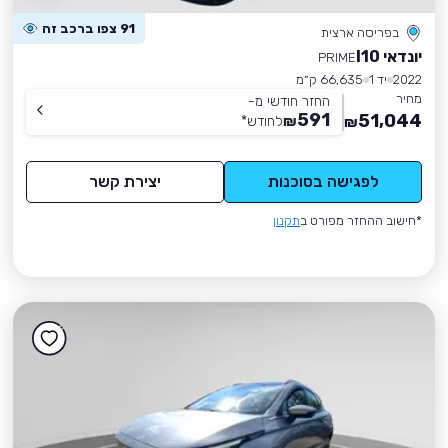
91 צפו ברכב זה
בפריסה ארצית
יונדאי I10
PRIME
2022
יד 1
66,635 ק״מ
מחיר
החזר חודשי מ-
591
51,044
₪
לחודש
*
₪
לפגישה בסוכנות
יצירת קשר
*חישוב ההחזר מפורט ב
תקנון