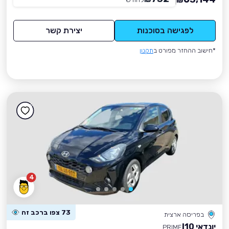
₪
לפגישה בסוכנות
יצירת קשר
*חישוב ההחזר מפורט ב
תקנון
4
73 צפו ברכב זה
בפריסה ארצית
יונדאי I10
PRIME